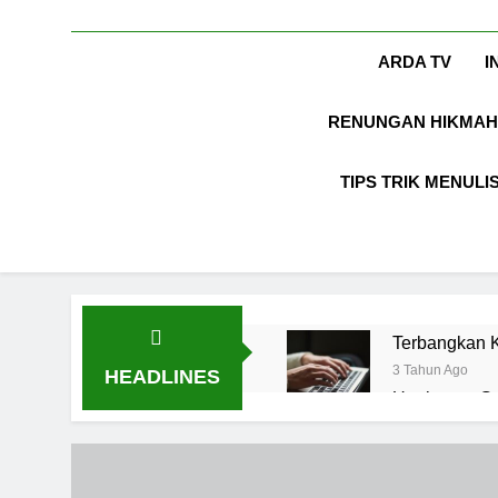
ARDA TV
I
RENUNGAN HIKMAH
TIPS TRIK MENULI
Terbangkan K
3 Tahun Ago
HEADLINES
Ungkapan Gau
8 Bulan Ago
LABKESMAS
1 Tahun Ago