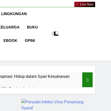
a.com
Live Now
 LINGKUNGAN
KELUARGA
BUKU
EBOOK
OPINI
spirasi: Hidup dalam Syair Kesuksesan
TA English for Adults
aran
Cermin Retak
1 Tahun Ago