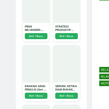
PENA
STRATEGI
MILYARDER:
PRODUKTIF
Kisah, Rahasia
MENULIS
Beli / Baca
Beli / Baca
Sukses, dan
UPDATE - Arda
Panduan Menjadi
Dinata
Penulis 1 Milyar
di KBM App dari
Nol - Arda Dinata
BELA
IKLA
MOTI
RAHASIA SANG
SERUNI: KETIKA
PENULIS (Seri 1)
DIAM BUKAN
- Arda Dinata
LAGI PILIHAN -
Beli / Baca
Beli / Baca
Arda Dinata