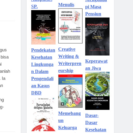
Menulis
SP.
pi Masa
Pensiun
Creative
igus
Pendekatan
Writing &
 bisa
Kesehatan
Keperawat
Writerpren
i
Lingkunga
an Jiwa
eurship
anlah
n Dalam
 Ia
Pengendali
an
an Kasus
DBD
ng
g-
Memebang
Dasar-
un
Dasar
Keluarga
Kesehatan