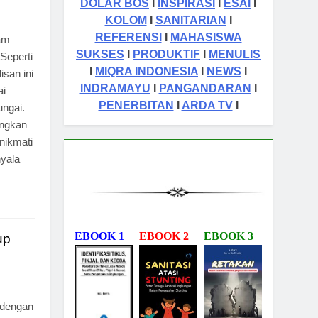
DOLAR BOS
I
INSPIRASI
I
ESAI
I
KOLOM
I
SANITARIAN
I
REFERENSI
I
MAHASISWA
lam
SUKSES
I
PRODUKTIF
I
MENULIS
Seperti
I
MIQRA INDONESIA
I
NEWS
I
san ini
INDRAMAYU
I
PANGANDARAN
I
ai
PENERBITAN
I
ARDA TV
I
ungai.
angkan
nikmati
yala
EBOOK 1
EBOOK 2
EBOOK 3
up
 dengan