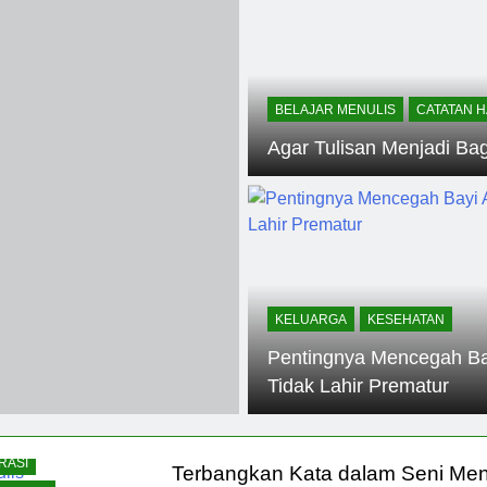
n Digital sebagai Lanskap Pembelajaran
Bas
1 Tah
h
Pagi yang Mengubah Takdir: Rahasia Rutini
1 Tahun Ago
BELAJAR MENULIS
CATATAN H
lisan Buku: Menjemput Era Digital dengan Kata-kata
Agar Tulisan Menjadi Ba
drom Geriatri: Tantangan dan Harapan untuk Lansia
KELUARGA
KESEHATAN
Pentingnya Mencegah Ba
Tidak Lahir Prematur
JAR MENULIS
TAN HARIAN
RASI
Terbangkan Kata dalam Seni Men