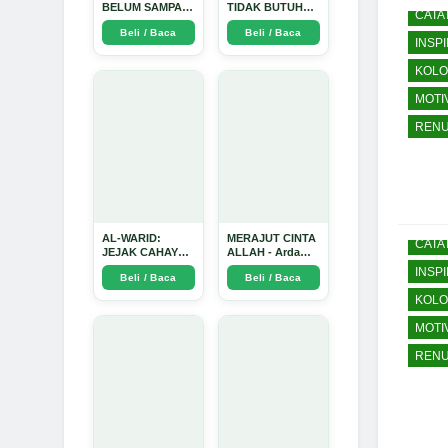
BELUM SAMPAI
TIDAK BUTUH
CATA
KE HATI: Ketika
SINYAL: Kisah
Beli / Baca
Beli / Baca
Cinta Seorang
Tiga Jiwa yang
INSPI
Ustadz Menjadi
Tersesat di Era AI
Cermin yang
dan Menemukan
KOLO
Paling Kejam -
Jalan Pulang di
Arda Dinata
Bulan
MOTI
Ramadhan" -
Arda Dinata
RENU
AL-WARID:
MERAJUT CINTA
CATA
JEJAK CAHAYA
ALLAH - Arda
DI ANTARA DUA
Dinata
INSPI
Beli / Baca
Beli / Baca
ZAMAN - Arda
Dinata
KOLO
MOTI
RENU