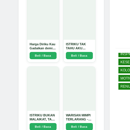
Harga Diriku Kau
ISTRIKU TAK
Gadaikan demi
TAHU AKU
Perempuan Itu -
PENGUSAHA
INSPI
Beli / Baca
Beli / Baca
Arda Dinata
EMAS - Arda
Dinata
KESE
KOLO
MOTI
RENU
ISTRIKU BUKAN
WARISAN MIMPI
MALAIKAT, TAPI
TERLARANG -
AKU JUGA
Arda Dinata
Beli / Baca
Beli / Baca
TIDAK SUCI -