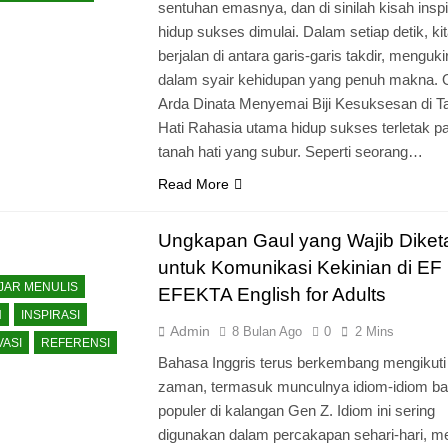
sentuhan emasnya, dan di sinilah kisah inspi
hidup sukses dimulai. Dalam setiap detik, ki
berjalan di antara garis-garis takdir, mengukir
dalam syair kehidupan yang penuh makna. 
Arda Dinata Menyemai Biji Kesuksesan di T
Hati Rahasia utama hidup sukses terletak p
tanah hati yang subur. Seperti seorang…
Read More
Ungkapan Gaul yang Wajib Diket
untuk Komunikasi Kekinian di EF
JAR MENULIS
EFEKTA English for Adults
N
INSPIRASI
Admin
8 Bulan Ago
0
2 Mins
VASI
REFERENSI
Bahasa Inggris terus berkembang mengikuti
zaman, termasuk munculnya idiom-idiom ba
populer di kalangan Gen Z. Idiom ini sering
digunakan dalam percakapan sehari-hari, m