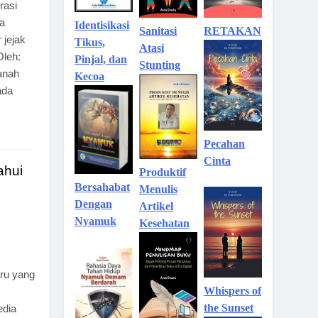
rasi
ta
Identisikasi
Sanitasi
RETAKAN
 jejak
Tikus,
Atasi
Oleh:
Pinjal, dan
Stunting
anah
Kecoa
ada
Pecahan
Cinta
ahui
Produktif
Bersahabat
Menulis
Dengan
Artikel
Nyamuk
Kesehatan
ru yang
Whispers of
the Sunset
edia