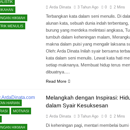
ALISTIK
Arda Dinata
3 Tahun Ago
0
2 Mins
IKAHAN
Terbangkan kata dalam seni menulis. Di da
NGAN HIKMAH
alunan kata, sebuah dunia indah terbentang, 
 TRIK MENULIS
burung yang merdeka melintasi angkasa, Tuli
tumbuh dalam keheningan malam, Merangk
makna dalam puisi yang mengalir laksana s
Oleh: Arda Dinata Inilah syair bersama terb
kata dalam seni menulis. Lewat kata hati me
setiap maknanya. Membuat hidup terus men
dibuatnya….
Read More
Melangkah dengan Inspirasi: Hid
TAN HARIAN
dalam Syair Kesuksesan
RASI
MOTIVASI
Arda Dinata
3 Tahun Ago
0
2 Mins
Di keheningan pagi, mentari membelai bumi
NGAN HIKMAH