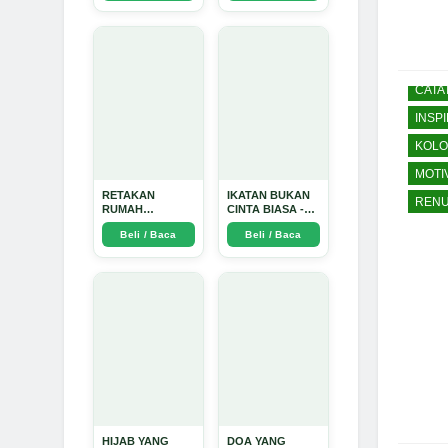
Arda Dinata
CATA
INSPI
KOLO
MOTI
RETAKAN
IKATAN BUKAN
RENU
RUMAH
CINTA BIASA -
TANGGA:
Arda Dinata
Beli / Baca
Beli / Baca
Sebuah
Perjalanan
Emosional yang
Intim dan
Mendalam - Arda
Dinata
HIJAB YANG
DOA YANG