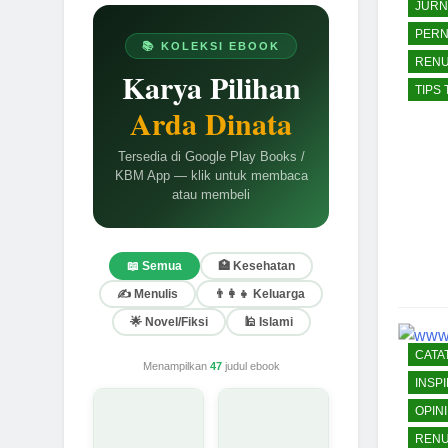
JURN
PERN
📚 KOLEKSI EBOOK
RENU
Karya Pilihan
TIPS
Arda Dinata
Tersedia di Google Play Books /
KBM App — klik untuk membaca
atau membeli
📖 Semua
🏥 Kesehatan
✍️ Menulis
👨‍👩‍👧 Keluarga
🌟 Novel/Fiksi
🕌 Islami
CATA
Menampilkan
47
judul ebook
INSPI
OPINI
RENU