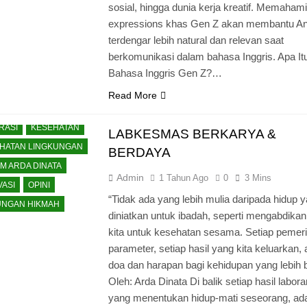
sosial, hingga dunia kerja kreatif. Memahami
expressions khas Gen Z akan membantu A
terdengar lebih natural dan relevan saat
berkomunikasi dalam bahasa Inggris. Apa It
Bahasa Inggris Gen Z?…
Read More
RASI
KESEHATAN
LABKESMAS BERKARYA &
HATAN LINGKUNGAN
BERDAYA
M ARDA DINATA
Admin
1 Tahun Ago
0
3 Mins
VASI
OPINI
“Tidak ada yang lebih mulia daripada hidup 
NGAN HIKMAH
diniatkan untuk ibadah, seperti mengabdikan
kita untuk kesehatan sesama. Setiap pemer
parameter, setiap hasil yang kita keluarkan,
doa dan harapan bagi kehidupan yang lebih b
Oleh: Arda Dinata Di balik setiap hasil labor
yang menentukan hidup-mati seseorang, ad