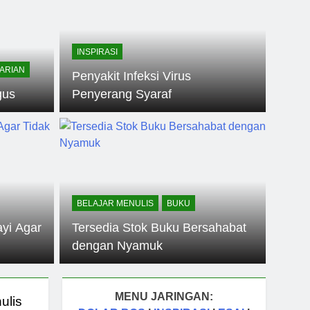
malah sebagai Pintu Kehidupan
un Ago
tas Orang Sukses
INSPIRASI
ARIAN
Penyakit Infeksi Virus
gus
Penyerang Syaraf
BELAJAR MENULIS
BUKU
yi Agar
Tersedia Stok Buku Bersahabat
dengan Nyamuk
MENU JARINGAN:
ulis