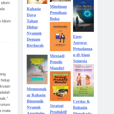
 idiom
Mindmap
nda
Rahasia
Penulisan
Daya
Buku
u Idiom
Tahan
Hidup
Nyamuk
Epos
Demam
Aurora:
Berdarah
Petualanga
n di Alam
Menjadi
Semesta
Penulis
Mandiri
yang
 hidup
iksaan
Memnongk
 adalah
ar Rahasia
aik.”
Bionomik
Cerdas &
arorium
Strategi
Nyanuk
Bahagia
a mata
Produktif
Anopheles
Menghada