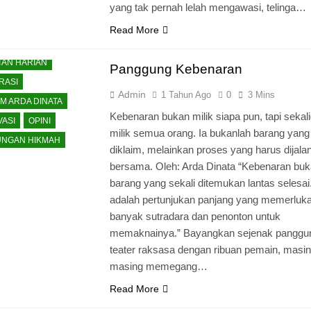
yang tak pernah lelah mengawasi, telinga…
Read More
TAN HARIAN
Panggung Kebenaran
RASI
Admin
1 Tahun Ago
0
3 Mins
M ARDA DINATA
Kebenaran bukan milik siapa pun, tapi sekal
VASI
OPINI
milik semua orang. Ia bukanlah barang yang
NGAN HIKMAH
diklaim, melainkan proses yang harus dijalan
bersama. Oleh: Arda Dinata “Kebenaran buk
barang yang sekali ditemukan lantas selesai.
adalah pertunjukan panjang yang memerluk
banyak sutradara dan penonton untuk
memaknainya.” Bayangkan sejenak panggu
teater raksasa dengan ribuan pemain, masin
masing memegang…
Read More