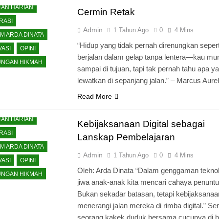
TAN HARIAN
Cermin Retak
RASI
Admin
1 Tahun Ago
0
4 Mins
M ARDA DINATA
“Hidup yang tidak pernah direnungkan sepert
VASI
OPINI
berjalan dalam gelap tanpa lentera—kau mu
NGAN HIKMAH
sampai di tujuan, tapi tak pernah tahu apa y
lewatkan di sepanjang jalan.” – Marcus Aurel
Read More
TAN HARIAN
Kebijaksanaan Digital sebagai
RASI
Lanskap Pembelajaran
M ARDA DINATA
Admin
1 Tahun Ago
0
4 Mins
VASI
OPINI
Oleh: Arda Dinata “Dalam genggaman teknol
NGAN HIKMAH
jiwa anak-anak kita mencari cahaya penuntu
Bukan sekadar batasan, tetapi kebijaksana
menerangi jalan mereka di rimba digital.” Senj
seorang kakek duduk bersama cucunya di 