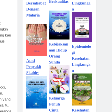
Berkualitas
Lingkunga
Bersahabat
n
Dengan
Malaria
i
ngkin
ang kau
ius
Kebijaksan
Epidemiolo
aan Hidup
gi
Orang
Kesehatan
Atasi
Sunda
Lingkunga
Penyakit
n
Skabies
ogi,
n.
Keluarga
an yang
Penuh
a itu,
Kesehatan
Cinta
beranda