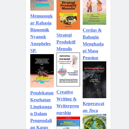
Memnongk
ar Rahasia
Bionomik
Cerdas &
Strategi
Nyanuk
Bahagia
Produktif
Anopheles
Menghada
Menulis
SP.
pi Masa
Pensiun
Creative
Pendekatan
Writing &
Kesehatan
Keperawat
Writerpren
Lingkunga
an Jiwa
eurship
n Dalam
Pengendali
an Kasus