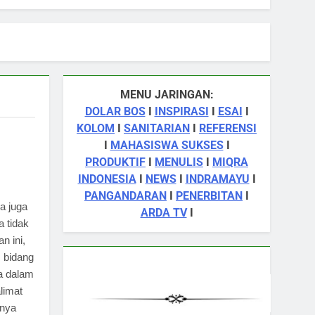
MENU JARINGAN:
DOLAR BOS
I
INSPIRASI
I
ESAI
I
KOLOM
I
SANITARIAN
I
REFERENSI
I
MAHASISWA SUKSES
I
PRODUKTIF
I
MENULIS
I
MIQRA
INDONESIA
I
NEWS
I
INDRAMAYU
I
PANGANDARAN
I
PENERBITAN
I
a juga
ARDA TV
I
a tidak
n ini,
 bidang
a dalam
limat
tnya