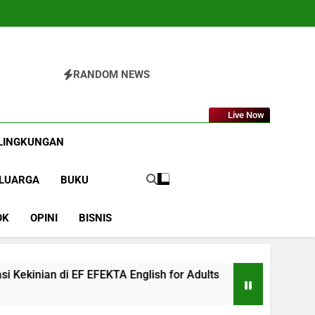
RANDOM NEWS
a.com
Live Now
LINGKUNGAN
LUARGA
BUKU
OK
OPINI
BISNIS
FEKTA English for Adults
LABKESMAS BERKA
1 Tahun Ago