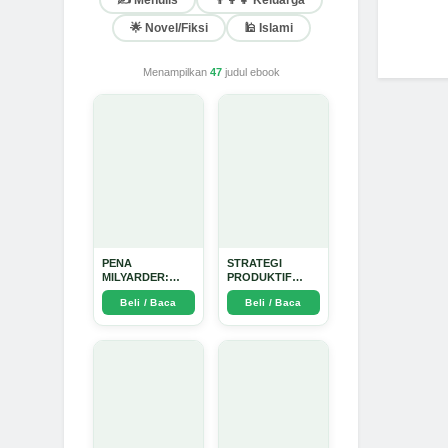
✍️ Menulis
👨‍👩‍👧 Keluarga
🌟 Novel/Fiksi
🕌 Islami
Menampilkan
47
judul ebook
PENA
STRATEGI
MILYARDER:
PRODUKTIF
Kisah, Rahasia
MENULIS
Beli / Baca
Beli / Baca
Sukses, dan
UPDATE - Arda
Panduan Menjadi
Dinata
Penulis 1 Milyar
di KBM App dari
Nol - Arda Dinata