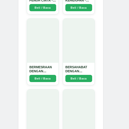
PENUH CINTA -
KEHIDUPAN -
Arda Dinata
Arda Dinata
Beli / Baca
Beli / Baca
BERMESRAAN
BERSAHABAT
DENGAN
DENGAN
KEBAIKAN - Arda
NYAMUK: Jurus
Beli / Baca
Beli / Baca
Dinata
Jitu Atasi
Penyakit
Bersumber
Nyamuk - Arda
Dinata