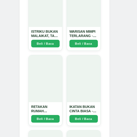
ISTRIKU BUKAN
WARISAN MIMPI
MALAIKAT, TAPI
TERLARANG -
AKU JUGA
Arda Dinata
Beli / Baca
Beli / Baca
TIDAK SUCI -
Arda Dinata
RETAKAN
IKATAN BUKAN
RUMAH
CINTA BIASA -
TANGGA:
Arda Dinata
Beli / Baca
Beli / Baca
Sebuah
Perjalanan
Emosional yang
Intim dan
Mendalam - Arda