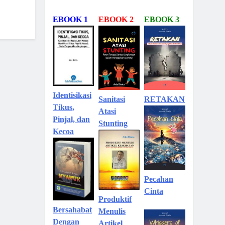
EBOOK 1
EBOOK 2
EBOOK 3
Identisikasi
Sanitasi
RETAKAN
Tikus,
Atasi
Pinjal, dan
Stunting
Kecoa
Pecahan
Cinta
Produktif
Bersahabat
Menulis
Dengan
Artikel