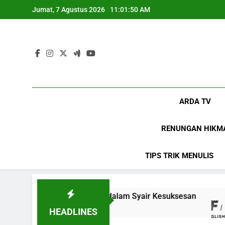
Skip
Jumat, 7 Agustus 2026
11:01:51 AM
to
content
ARDA TV
RENUNGAN HIKM
TIPS TRIK MENULIS
asi: Hidup dalam Syair Kesuksesan
Ungkapan 
8 Bulan Ago
HEADLINES