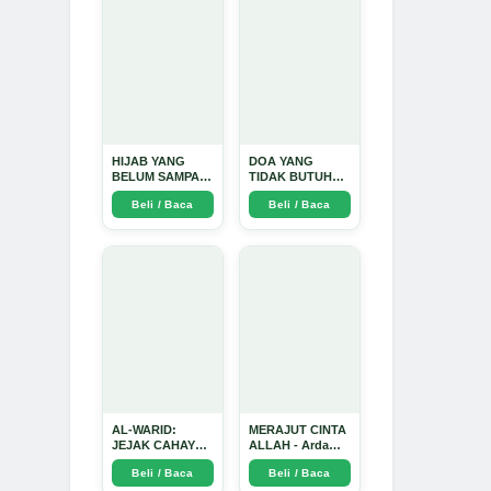
Dinata
HIJAB YANG
DOA YANG
BELUM SAMPAI
TIDAK BUTUH
KE HATI: Ketika
SINYAL: Kisah
Beli / Baca
Beli / Baca
Cinta Seorang
Tiga Jiwa yang
Ustadz Menjadi
Tersesat di Era AI
Cermin yang
dan Menemukan
Paling Kejam -
Jalan Pulang di
Arda Dinata
Bulan
Ramadhan" -
Arda Dinata
AL-WARID:
MERAJUT CINTA
JEJAK CAHAYA
ALLAH - Arda
DI ANTARA DUA
Dinata
Beli / Baca
Beli / Baca
ZAMAN - Arda