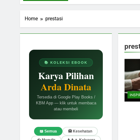
Home
prestasi
pres
📚 KOLEKSI EBOOK
Karya Pilihan
Arda Dinata
INSPI
Tersedia di Google Play Books /
KBM App — klik untuk membaca
atau membeli
📖 Semua
🏥 Kesehatan