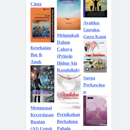
Cinta
Ayahku,
Guruku,
Melangkah
Guru Kami
Dalam
Kesehatan
Cahaya
Ibu &
(Prinsip
Anak
Hidup Ala
Rasulullah)
Surga
Perkawina
n
Menguasai
Pernikahan
Kecerdasan
Berkalung
Buatan
Pahala
(AI) Untuk