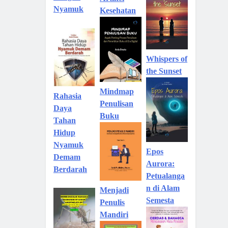
Nyamuk
Kesehatan
Whispers of
the Sunset
Mindmap
Rahasia
Penulisan
Daya
Buku
Tahan
Hidup
Nyamuk
Epos
Demam
Aurora:
Berdarah
Petualanga
n di Alam
Menjadi
Semesta
Penulis
Mandiri