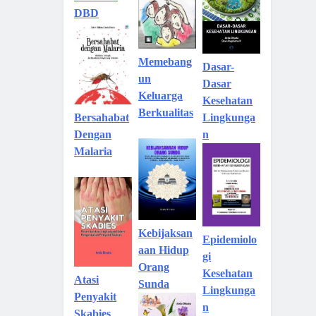
DBD
Memebang
Dasar-
un
Dasar
Keluarga
Kesehatan
Berkualitas
Lingkunga
Bersahabat
n
Dengan
Malaria
Kebijaksan
Epidemiolo
aan Hidup
gi
Orang
Kesehatan
Atasi
Sunda
Lingkunga
Penyakit
n
Skabies