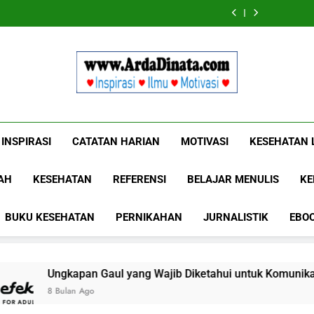
Wajib
BERDAYA
Wajib
BERDAYA
Diketahui
Diketahui
untuk
untuk
Komunikasi
Komunikasi
Kekinian
Kekinian
di
di
EF
EF
EFEKTA
EFEKTA
English
English
Www.ArdaDinat
for
for
Inspirasi, Ilmu, Dan Motivasi
Adults
Adults
INSPIRASI
CATATAN HARIAN
MOTIVASI
KESEHATAN 
AH
KESEHATAN
REFERENSI
BELAJAR MENULIS
KE
BUKU KESEHATAN
PERNIKAHAN
JURNALISTIK
EBO
Gaul yang Wajib Diketahui untuk Komunikasi Kekinian di EF E