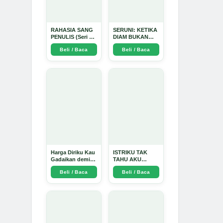
RAHASIA SANG
SERUNI: KETIKA
PENULIS (Seri 1)
DIAM BUKAN
- Arda Dinata
LAGI PILIHAN -
Beli / Baca
Beli / Baca
Arda Dinata
Harga Diriku Kau
ISTRIKU TAK
Gadaikan demi
TAHU AKU
Perempuan Itu -
PENGUSAHA
Beli / Baca
Beli / Baca
Arda Dinata
EMAS - Arda
Dinata