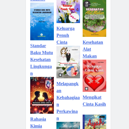
Keluarga
Penuh
Kesehatan
Cinta
Standar
Alat
Baku Mutu
Makan
Kesehatan
Lingkunga
n
Melapangk
an
Mengikat
Kebahagiaa
Cinta Kasih
n
Perkawina
n
Rahasia
Kimia