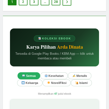
1
2
3
…
28
KOLEKSI EBOOK
Karya Pilihan
Arda Dinata
Tersedia di Google Play Books / KBM App — klik untuk
membaca atau membeli
Semua
Kesehatan
Menulis
Keluarga
Novel/Fiksi
Islami
Menampilkan
47
judul ebook