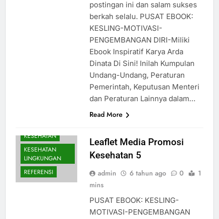
postingan ini dan salam sukses
berkah selalu. PUSAT EBOOK:
KESLING-MOTIVASI-
PENGEMBANGAN DIRI-Miliki
Ebook Inspiratif Karya Arda
Dinata Di Sini! Inilah Kumpulan
Undang-Undang, Peraturan
Pemerintah, Keputusan Menteri
dan Peraturan Lainnya dalam…
Read More
KESEHATAN
Leaflet Media Promosi
KESEHATAN
Kesehatan 5
LINGKUNGAN
REFERENSI
admin
6 tahun ago
0
1
mins
PUSAT EBOOK: KESLING-
MOTIVASI-PENGEMBANGAN