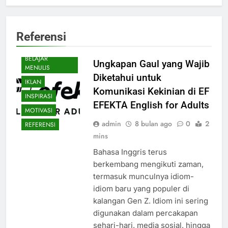
Referensi
BELAJAR
Ungkapan Gaul yang Wajib
MENULIS
Diketahui untuk
IKLAN
Komunikasi Kekinian di EF
INSPIRASI
EFEKTA English for Adults
MOTIVASI
admin
8 bulan ago
0
2
REFERENSI
mins
Bahasa Inggris terus
berkembang mengikuti zaman,
termasuk munculnya idiom-
idiom baru yang populer di
kalangan Gen Z. Idiom ini sering
digunakan dalam percakapan
sehari-hari, media sosial, hingga