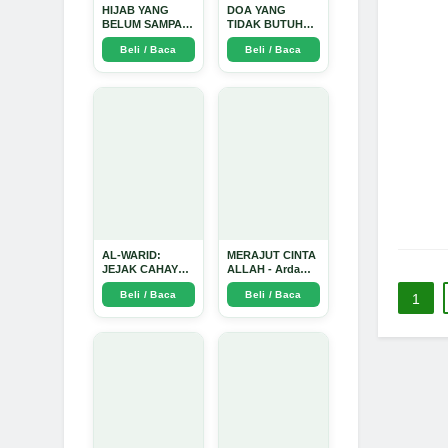
HIJAB YANG
DOA YANG
BELUM SAMPAI
TIDAK BUTUH
KE HATI: Ketika
SINYAL: Kisah
Beli / Baca
Beli / Baca
Cinta Seorang
Tiga Jiwa yang
Ustadz Menjadi
Tersesat di Era AI
Cermin yang
dan Menemukan
Paling Kejam -
Jalan Pulang di
Arda Dinata
Bulan
Ramadhan" -
Arda Dinata
AL-WARID:
MERAJUT CINTA
JEJAK CAHAYA
ALLAH - Arda
DI ANTARA DUA
Dinata
Beli / Baca
Beli / Baca
1
ZAMAN - Arda
Dinata