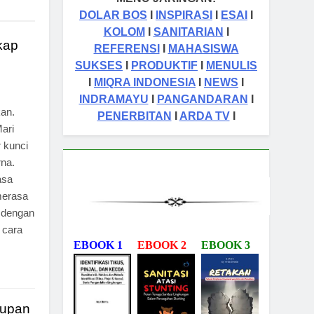
DOLAR BOS
I
INSPIRASI
I
ESAI
I
KOLOM
I
SANITARIAN
I
kap
REFERENSI
I
MAHASISWA
SUKSES
I
PRODUKTIF
I
MENULIS
I
MIQRA INDONESIA
I
NEWS
I
INDRAMAYU
I
PANGANDARAN
I
kan.
PENERBITAN
I
ARDA TV
I
ari
 kunci
na.
asa
merasa
 dengan
 cara
EBOOK 1
EBOOK 2
EBOOK 3
dupan