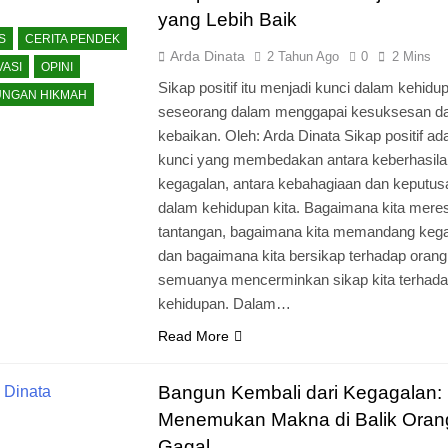
yang Lebih Baik
S
CERITA PENDEK
Arda Dinata
2 Tahun Ago
0
2 Mins
VASI
OPINI
Sikap positif itu menjadi kunci dalam kehidu
NGAN HIKMAH
seseorang dalam menggapai kesuksesan d
kebaikan. Oleh: Arda Dinata Sikap positif ad
kunci yang membedakan antara keberhasila
kegagalan, antara kebahagiaan dan keputu
dalam kehidupan kita. Bagaimana kita mere
tantangan, bagaimana kita memandang kega
dan bagaimana kita bersikap terhadap orang 
semuanya mencerminkan sikap kita terhad
kehidupan. Dalam…
Read More
Bangun Kembali dari Kegagalan:
Menemukan Makna di Balik Oran
Gagal