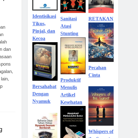
Identisikasi
Sanitasi
RETAKAN
Tikus,
Atasi
pan
Pinjal, dan
Stunting
an
Kecoa
alah
n dan
sasaan
spons
Pecahan
galan,
Cinta
lain,
Produktif
ap
Bersahabat
Menulis
Dengan
Artikel
Nyamuk
Kesehatan
g
Whispers of