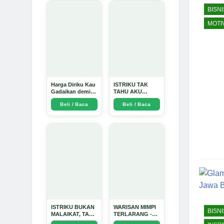
BISNI
MOTI
Harga Diriku Kau
ISTRIKU TAK
Gadaikan demi
TAHU AKU
Perempuan Itu -
PENGUSAHA
Beli / Baca
Beli / Baca
Arda Dinata
EMAS - Arda
Dinata
ISTRIKU BUKAN
WARISAN MIMPI
BISNI
MALAIKAT, TAPI
TERLARANG -
AKU JUGA
Arda Dinata