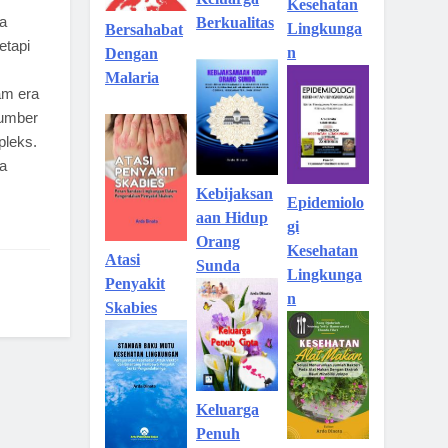
Kesehatan
a
Berkualitas
Lingkunga
Bersahabat
etapi
n
Dengan
Malaria
am era
sumber
leks.
a
Kebijaksan
Epidemiolo
aan Hidup
gi
Orang
Kesehatan
Atasi
Sunda
Lingkunga
Penyakit
n
Skabies
Keluarga
Penuh