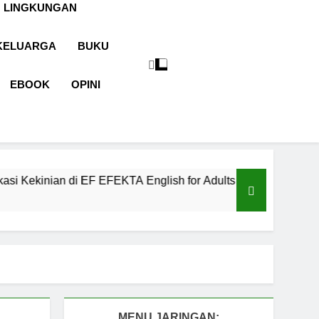
 LINGKUNGAN
KELUARGA
BUKU
EBOOK
OPINI
i EF EFEKTA English for Adults
LABKESMAS
1 Tahun Ago
MENU JARINGAN: