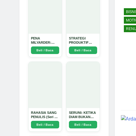
BISNI
MOTI
RENU
PENA
STRATEGI
MILYARDER:
PRODUKTIF
Kisah, Rahasia
MENULIS
Beli / Baca
Beli / Baca
Sukses, dan
UPDATE - Arda
Panduan Menjadi
Dinata
Penulis 1 Milyar
di KBM App dari
Nol - Arda Dinata
RAHASIA SANG
SERUNI: KETIKA
PENULIS (Seri 1)
DIAM BUKAN
- Arda Dinata
LAGI PILIHAN -
Beli / Baca
Beli / Baca
Arda Dinata