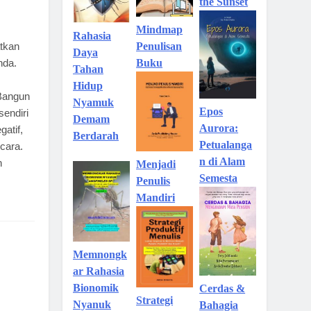
the Sunset
Mindmap
Rahasia
Penulisan
atkan
Daya
Buku
nda.
Tahan
Hidup
 Bangun
Nyamuk
Epos
sendiri
Demam
Aurora:
gatif,
Berdarah
Petualanga
cara.
n di Alam
h
Menjadi
Semesta
Penulis
Mandiri
Memnongk
ar Rahasia
Bionomik
Cerdas &
Strategi
Nyanuk
Bahagia