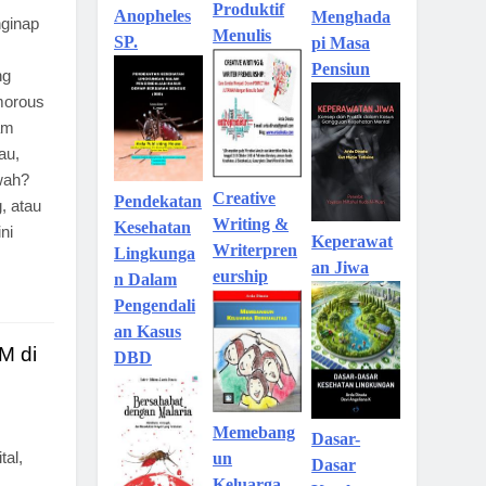
Produktif
Anopheles
Menghada
ginap
Menulis
SP.
pi Masa
Pensiun
ng
morous
am
au,
wah?
Creative
Pendekatan
, atau
Writing &
Kesehatan
ni
Keperawat
Writerpren
Lingkunga
an Jiwa
eurship
n Dalam
Pengendali
an Kasus
M di
DBD
Memebang
Dasar-
tal,
un
Dasar
Keluarga