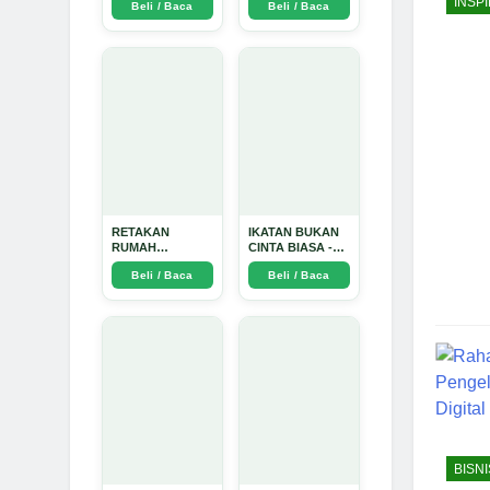
INSPI
Beli / Baca
Beli / Baca
TIDAK SUCI -
Arda Dinata
RETAKAN
IKATAN BUKAN
RUMAH
CINTA BIASA -
TANGGA:
Arda Dinata
Beli / Baca
Beli / Baca
Sebuah
Perjalanan
Emosional yang
Intim dan
Mendalam - Arda
Dinata
BISNI