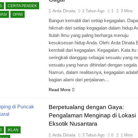
S
CERITA PENDEK
Arda Dinata
2 Tahun Ago
1
3 Mins
VASI
OPINI
Bangun kemabli dari setiap kegagalan. Dap
hikmah dari setiap kegagalan dalam hidup A
Itulah Ilmu yang paling berharga menuju
kesuksesan hidup Anda. Oleh: Arda Dinata
kembali dari kegagalan. Kegagalan. Kata itu 
seringkali dianggap sebagai sesuatu yang ne
sesuatu yang harus dihindari dengan segala 
Namun, dalam realitasnya, kegagalan adala
bagian alami dari perjalanan…
Read More
Berpetualang dengan Gaya:
Pengalaman Menginap di Lokasi
Eksotik Nusantara
S
IKLAN
Arda Dinata
3 Tahun Ago
0
1 Mins