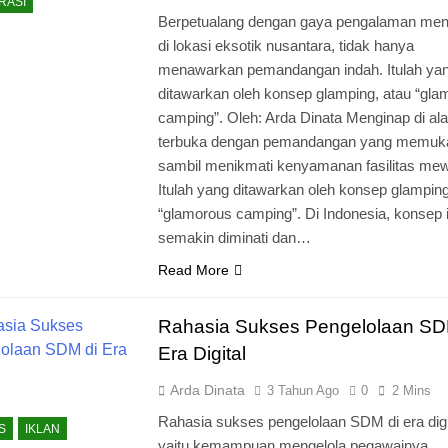
RASI
Berpetualang dengan gaya pengalaman men
di lokasi eksotik nusantara, tidak hanya
menawarkan pemandangan indah. Itulah ya
ditawarkan oleh konsep glamping, atau “gla
camping”. Oleh: Arda Dinata Menginap di al
terbuka dengan pemandangan yang memuk
sambil menikmati kenyamanan fasilitas me
Itulah yang ditawarkan oleh konsep glamping
“glamorous camping”. Di Indonesia, konsep i
semakin diminati dan…
Read More
Rahasia Sukses Pengelolaan SD
Era Digital
Arda Dinata
3 Tahun Ago
0
2 Mins
Rahasia sukses pengelolaan SDM di era digi
S
IKLAN
yaitu kemampuan mengelola pegawainya.