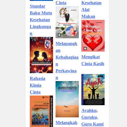
Kesehatan
Cinta
Standar
Alat
Baku Mutu
Makan
Kesehatan
Lingkunga
n
Melapangk
an
Mengikat
Kebahagiaa
Cinta Kasih
n
Perkawina
n
Rahasia
Kimia
Cinta
Ayahku,
Guruku,
Melangkah
Guru Kami