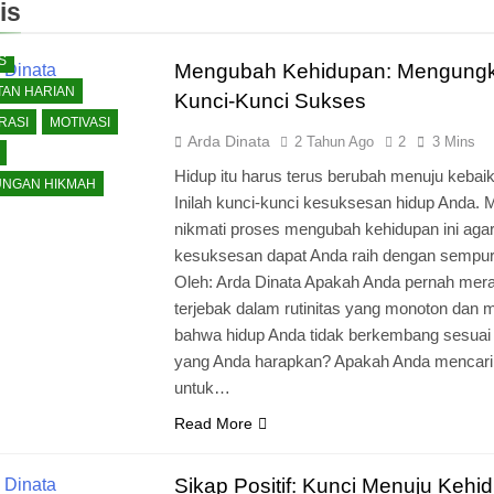
is
S
Mengubah Kehidupan: Mengung
TAN HARIAN
Kunci-Kunci Sukses
RASI
MOTIVASI
Arda Dinata
2 Tahun Ago
2
3 Mins
Hidup itu harus terus berubah menuju kebai
NGAN HIKMAH
Inilah kunci-kunci kesuksesan hidup Anda. M
nikmati proses mengubah kehidupan ini agar
kesuksesan dapat Anda raih dengan sempur
Oleh: Arda Dinata Apakah Anda pernah mer
terjebak dalam rutinitas yang monoton dan 
bahwa hidup Anda tidak berkembang sesuai
yang Anda harapkan? Apakah Anda mencari
untuk…
Read More
Sikap Positif: Kunci Menuju Kehi