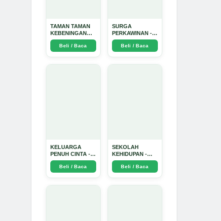
TAMAN TAMAN
SURGA
KEBENINGAN
PERKAWINAN -
HATI - Arda
Arda Dinata
Beli / Baca
Beli / Baca
Dinata
KELUARGA
SEKOLAH
PENUH CINTA -
KEHIDUPAN -
Arda Dinata
Arda Dinata
Beli / Baca
Beli / Baca