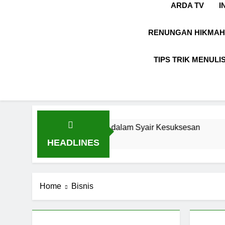
ARDA TV
I
RENUNGAN HIKMAH
TIPS TRIK MENULI
nspirasi: Hidup dalam Syair Kesuksesan
Ungk
8 Bul
HEADLINES
Home
Bisnis