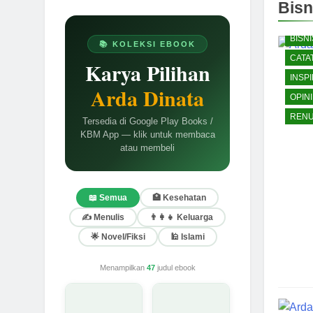
Bisn
BISNI
📚 KOLEKSI EBOOK
CATA
Karya Pilihan
INSPI
Arda Dinata
OPINI
RENU
Tersedia di Google Play Books /
KBM App — klik untuk membaca
atau membeli
📖 Semua
🏥 Kesehatan
✍️ Menulis
👨‍👩‍👧 Keluarga
🌟 Novel/Fiksi
🕌 Islami
Menampilkan
47
judul ebook