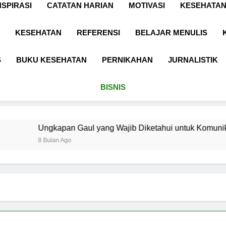
NSPIRASI
CATATAN HARIAN
MOTIVASI
KESEHATAN
KESEHATAN
REFERENSI
BELAJAR MENULIS
S
BUKU KESEHATAN
PERNIKAHAN
JURNALISTIK
BISNIS
apan Gaul yang Wajib Diketahui untuk Komunikasi Kekinian d
an Ago