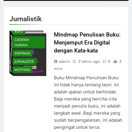
Jurnalistik
BELAJAR
MENULIS
BUKU
Mindmap Penulisan Buku:
CATATAN
Menjemput Era Digital
HARIAN
dengan Kata-kata
INSPIRASI
admin
2 tahun ago
0
3
JURNALISTIK
mins
MOTIVASI
Buku Mindmap Penulisan Buku
ini tidak hanya tentang teori. Ini
adalah ajakan untuk bertindak.
Bagi mereka yang bercita-cita
menjadi penulis buku, ini adalah
langkah awal. Bagi mereka yang
sudah berpengalaman, ini adalah
pengingat untuk terus