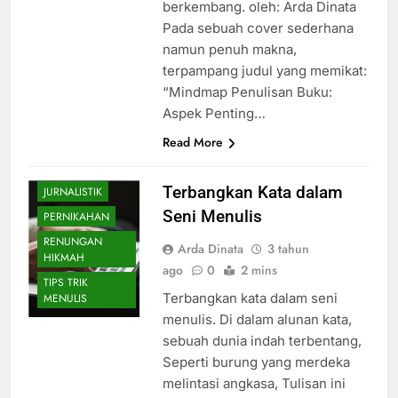
berkembang. oleh: Arda Dinata
Pada sebuah cover sederhana
namun penuh makna,
terpampang judul yang memikat:
BELAJAR
“Mindmap Penulisan Buku:
MENULIS
Aspek Penting…
CATATAN
Read More
HARIAN
INSPIRASI
Terbangkan Kata dalam
JURNALISTIK
Seni Menulis
PERNIKAHAN
RENUNGAN
Arda Dinata
3 tahun
HIKMAH
ago
0
2 mins
TIPS TRIK
Terbangkan kata dalam seni
MENULIS
menulis. Di dalam alunan kata,
sebuah dunia indah terbentang,
Seperti burung yang merdeka
melintasi angkasa, Tulisan ini