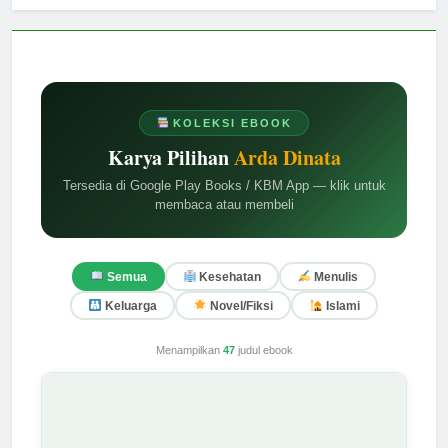
KOLEKSI EBOOK
Karya Pilihan
Arda Dinata
Tersedia di Google Play Books / KBM App — klik untuk
membaca atau membeli
Semua
Kesehatan
Menulis
Keluarga
Novel/Fiksi
Islami
Menampilkan
47
judul ebook