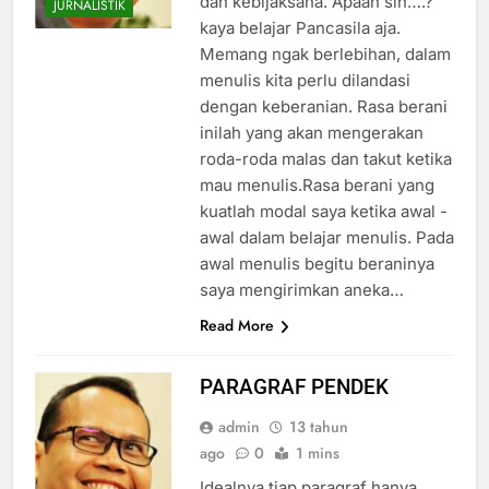
dan kebijaksana. Apaan sih….?
JURNALISTIK
kaya belajar Pancasila aja.
Memang ngak berlebihan, dalam
menulis kita perlu dilandasi
dengan keberanian. Rasa berani
inilah yang akan mengerakan
roda-roda malas dan takut ketika
mau menulis.Rasa berani yang
kuatlah modal saya ketika awal -
awal dalam belajar menulis. Pada
awal menulis begitu beraninya
saya mengirimkan aneka…
Read More
PARAGRAF PENDEK
admin
13 tahun
ago
0
1 mins
Idealnya tiap paragraf hanya