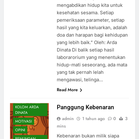
mengabdikan hidup kita untuk
kesehatan sesama. Setiap
pemeriksaan parameter, setiap
hasil yang kita keluarkan, adalah
doa dan harapan bagi kehidupan
yang lebih baik.” Oleh: Arda
Dinata Di balik setiap hasil
laborarorium yang menentukan
hidup-mati seseorang, ada mata
yang tak pernah lelah
mengawasi, telinga…
CATATAN
Read More
HARIAN
INSPIRASI
Panggung Kebenaran
KOLOM ARDA
DINATA
admin
1 tahun ago
0
3
MOTIVASI
mins
OPINI
Kebenaran bukan milik siapa
RENUNGAN