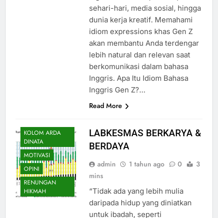
sehari-hari, media sosial, hingga
dunia kerja kreatif. Memahami
idiom expressions khas Gen Z
akan membantu Anda terdengar
lebih natural dan relevan saat
berkomunikasi dalam bahasa
Inggris. Apa Itu Idiom Bahasa
INSPIRASI
Inggris Gen Z?…
KESEHATAN
Read More
KESEHATAN
LINGKUNGAN
LABKESMAS BERKARYA &
KOLOM ARDA
DINATA
BERDAYA
MOTIVASI
admin
1 tahun ago
0
3
OPINI
mins
RENUNGAN
“Tidak ada yang lebih mulia
HIKMAH
daripada hidup yang diniatkan
untuk ibadah, seperti