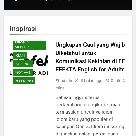
Inspirasi
BELAJAR
Ungkapan Gaul yang Wajib
MENULIS
Diketahui untuk
IKLAN
Komunikasi Kekinian di EF
INSPIRASI
EFEKTA English for Adults
MOTIVASI
admin
8 bulan ago
0
2
REFERENSI
mins
Bahasa Inggris terus
berkembang mengikuti zaman,
termasuk munculnya idiom-
idiom baru yang populer di
kalangan Gen Z. Idiom ini sering
digunakan dalam percakapan