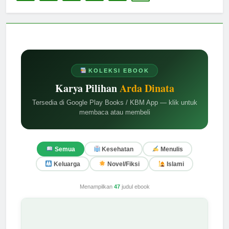
KOLEKSI EBOOK
Karya Pilihan
Arda Dinata
Tersedia di Google Play Books / KBM App — klik untuk
membaca atau membeli
Semua
Kesehatan
Menulis
Keluarga
Novel/Fiksi
Islami
Menampilkan
47
judul ebook