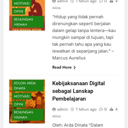
admin
1 tahun ago
0
4
MOTIVASI
mins
OPINI
“Hidup yang tidak pernah
RENUNGAN
direnungkan seperti berjalan
HIKMAH
dalam gelap tanpa lentera—kau
mungkin sampai di tujuan, tapi
tak pernah tahu apa yang kau
lewatkan di sepanjang jalan.” –
Marcus Aurelius
CATATAN
Read More
HARIAN
INSPIRASI
Kebijaksanaan Digital
KOLOM ARDA
DINATA
sebagai Lanskap
MOTIVASI
Pembelajaran
OPINI
admin
1 tahun ago
0
4
RENUNGAN
mins
HIKMAH
Oleh: Arda Dinata “Dalam