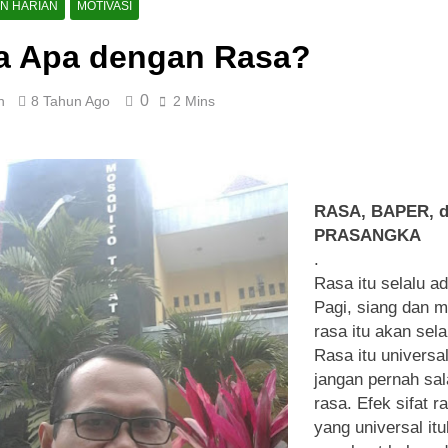
AN HARIAN
MOTIVASI
a Apa dengan Rasa?
0
n
8 Tahun Ago
2 Mins
RASA, BAPER, 
PRASANGKA
.
Rasa itu selalu ad
Pagi, siang dan 
rasa itu akan sela
Rasa itu universal
jangan pernah sa
rasa. Efek sifat r
yang universal itu