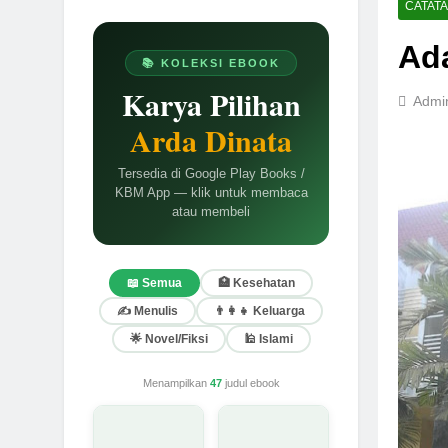
CATAT
Ad
📚 KOLEKSI EBOOK
Karya Pilihan
Admi
Arda Dinata
Tersedia di Google Play Books /
KBM App — klik untuk membaca
atau membeli
📖 Semua
🏥 Kesehatan
✍️ Menulis
👨‍👩‍👧 Keluarga
🌟 Novel/Fiksi
🕌 Islami
Menampilkan
47
judul ebook