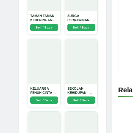
TAMAN TAMAN
SURGA
KEBENINGAN
PERKAWINAN -
HATI - Arda
Arda Dinata
Beli / Baca
Beli / Baca
Dinata
Rel
KELUARGA
SEKOLAH
PENUH CINTA -
KEHIDUPAN -
Arda Dinata
Arda Dinata
Beli / Baca
Beli / Baca