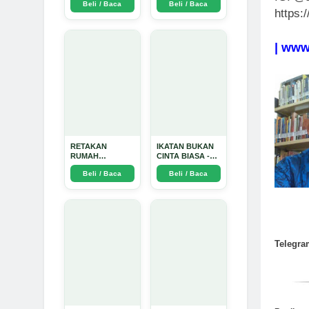
Beli / Baca
Beli / Baca
TIDAK SUCI -
https:
Arda Dinata
| www
RETAKAN
IKATAN BUKAN
RUMAH
CINTA BIASA -
TANGGA:
Arda Dinata
Beli / Baca
Beli / Baca
Sebuah
Perjalanan
Emosional yang
Intim dan
Mendalam - Arda
Dinata
Telegra