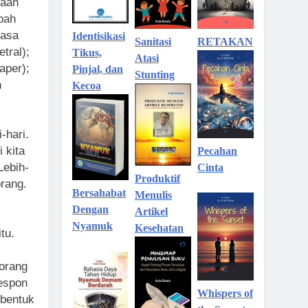
aan
ubah
rasa
Identisikasi
Sanitasi
RETAKAN
etral);
Tikus,
Atasi
aper);
Pinjal, dan
Stunting
n
Kecoa
-hari.
i kita
Pecahan
Lebih-
Cinta
Produktif
orang.
Bersahabat
Menulis
Dengan
Artikel
Nyamuk
Kesehatan
tu.
orang
respon
Whispers of
 bentuk