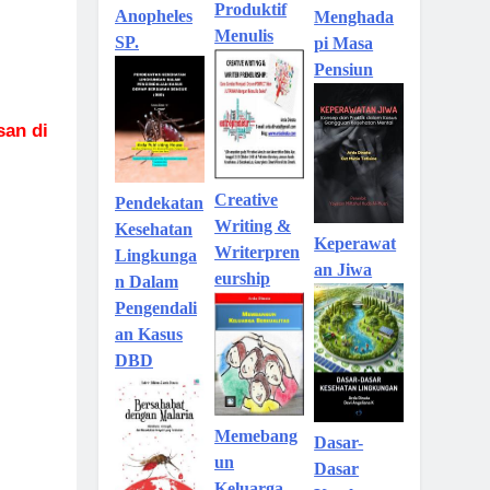
Produktif
Anopheles
Menghada
Menulis
SP.
pi Masa
Pensiun
san di
Creative
Pendekatan
Writing &
Kesehatan
Keperawat
Writerpren
Lingkunga
an Jiwa
eurship
n Dalam
Pengendali
an Kasus
DBD
Memebang
Dasar-
un
Dasar
Keluarga