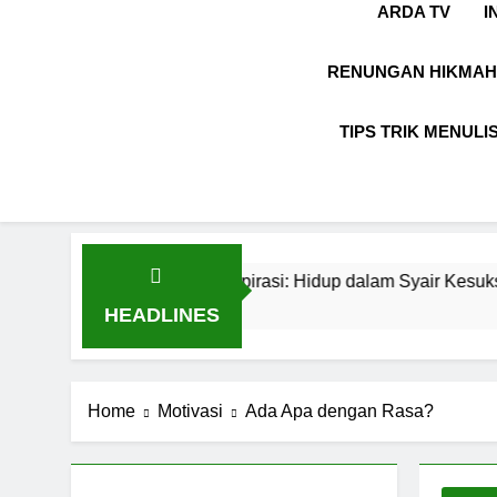
ARDA TV
I
RENUNGAN HIKMAH
TIPS TRIK MENULI
h dengan Inspirasi: Hidup dalam Syair Kesuksesan
o
HEADLINES
Home
Motivasi
Ada Apa dengan Rasa?