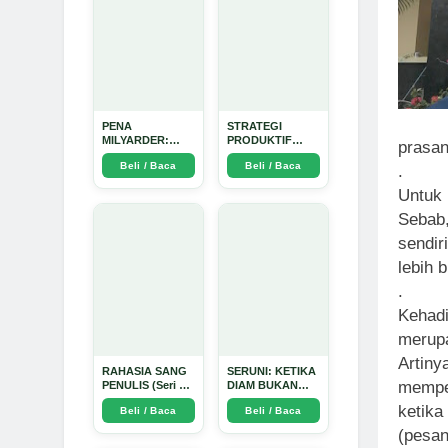
PENA
STRATEGI
MILYARDER:
PRODUKTIF
prasan
Kisah, Rahasia
MENULIS
Beli / Baca
Beli / Baca
.
Sukses, dan
UPDATE - Arda
Panduan Menjadi
Dinata
Untuk 
Penulis 1 Milyar
di KBM App dari
Sebab, 
Nol - Arda Dinata
sendir
lebih 
.
Kehadi
merupa
Artiny
RAHASIA SANG
SERUNI: KETIKA
mempen
PENULIS (Seri 1)
DIAM BUKAN
- Arda Dinata
LAGI PILIHAN -
ketika
Beli / Baca
Beli / Baca
Arda Dinata
(pesan