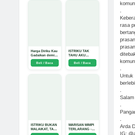
komuni
.
Kebera
rasa p
bertan
prasan
prasan
Harga Diriku Kau
ISTRIKU TAK
diteba
Gadaikan demi
TAHU AKU
Perempuan Itu -
PENGUSAHA
komuni
Beli / Baca
Beli / Baca
Arda Dinata
EMAS - Arda
.
Dinata
Untuk 
berleb
.
Salam 
.
Panga
.
ISTRIKU BUKAN
WARISAN MIMPI
Arda D
MALAIKAT, TAPI
TERLARANG -
IG: @a
AKU JUGA
Arda Dinata