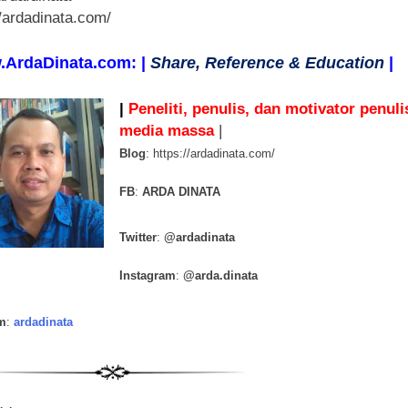
//ardadinata.com/
.ArdaDinata.com: |
Share, Reference & Education
|
|
Peneliti, penulis, dan motivator penuli
media massa
|
Blog
: https://ardadinata.com/
FB
:
ARDA DINATA
Twitter
:
@ardadinata
Instagram
:
@arda.dinata
m
:
ardadinata