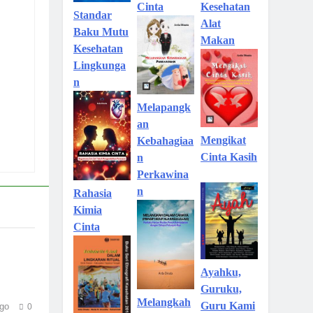
Kesehatan
Cinta
Standar
Alat
Baku Mutu
Makan
Kesehatan
Lingkunga
n
Melapangk
an
Mengikat
Kebahagiaa
Cinta Kasih
n
Perkawina
n
Rahasia
Kimia
Cinta
Ayahku,
Guruku,
Melangkah
Guru Kami
go
0