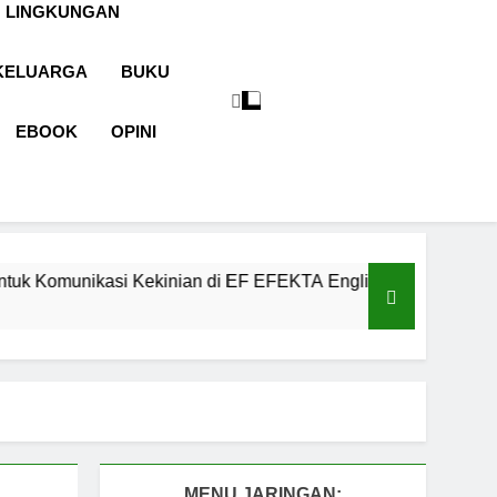
 LINGKUNGAN
KELUARGA
BUKU
EBOOK
OPINI
Kekinian di EF EFEKTA English for Adults
LA
1 T
MENU JARINGAN: