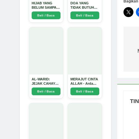
Bagikan 
HIJAB YANG
DOA YANG
BELUM SAMPAI
TIDAK BUTUH
KE HATI: Ketika
SINYAL: Kisah
Beli / Baca
Beli / Baca
Cinta Seorang
Tiga Jiwa yang
Ustadz Menjadi
Tersesat di Era AI
Cermin yang
dan Menemukan
Paling Kejam -
Jalan Pulang di
Arda Dinata
Bulan
Ramadhan" -
Na
Arda Dinata
po
AL-WARID:
MERAJUT CINTA
JEJAK CAHAYA
ALLAH - Arda
DI ANTARA DUA
Dinata
Beli / Baca
Beli / Baca
ZAMAN - Arda
Dinata
TI