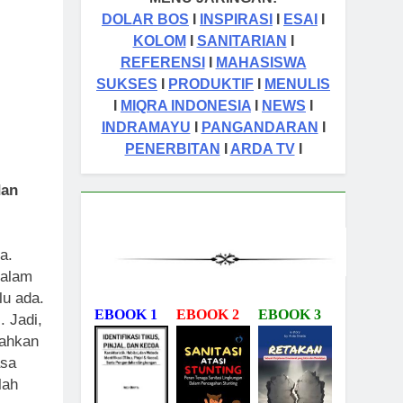
DOLAR BOS
I
INSPIRASI
I
ESAI
I
KOLOM
I
SANITARIAN
I
REFERENSI
I
MAHASISWA
SUKSES
I
PRODUKTIF
I
MENULIS
I
MIQRA INDONESIA
I
NEWS
I
INDRAMAYU
I
PANGANDARAN
I
PENERBITAN
I
ARDA TV
I
dan
a.
malam
lu ada.
EBOOK 1
EBOOK 2
EBOOK 3
. Jadi,
lahkan
asa
lah