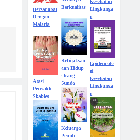
Kesehatan
Berkualitas
Lingkunga
Bersahabat
n
Dengan
Malaria
Kebijaksan
Epidemiolo
aan Hidup
gi
Orang
Kesehatan
Atasi
Sunda
Lingkunga
Penyakit
n
Skabies
Keluarga
Penuh