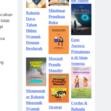
the Sunset
Mindmap
Rahasia
nculkan
Penulisan
Daya
tidak
Buku
Tahan
pi
Hidup
Nyamuk
isa
Epos
Demam
Aurora:
Berdarah
Petualanga
n di Alam
Menjadi
ng
Semesta
Penulis
Mandiri
Memnongk
ar Rahasia
Bionomik
Cerdas &
Strategi
Nyanuk
Bahagia