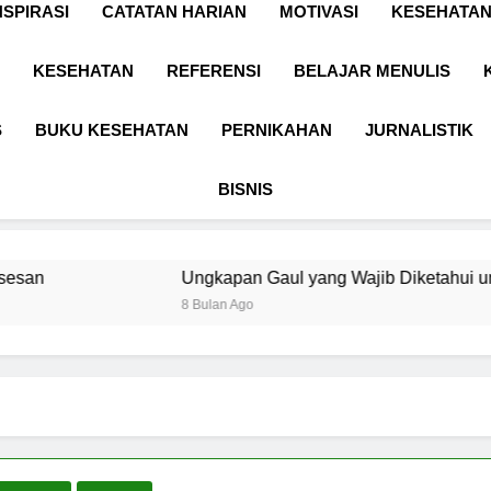
NSPIRASI
CATATAN HARIAN
MOTIVASI
KESEHATAN
KESEHATAN
REFERENSI
BELAJAR MENULIS
S
BUKU KESEHATAN
PERNIKAHAN
JURNALISTIK
BISNIS
Ungkapan Gaul yang Wajib Diketahui untuk Komunikasi 
8 Bulan Ago