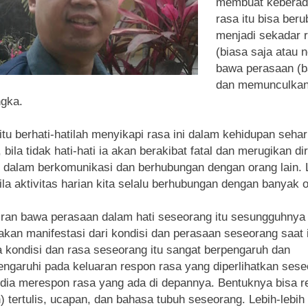
membuat keberad
rasa itu bisa ber
menjadi sekadar 
(biasa saja atau n
bawa perasaan (b
dan memunculka
gka.
itu berhati-hatilah menyikapi rasa ini dalam kehidupan sehari
bila tidak hati-hati ia akan berakibat fatal dan merugikan dir
i dalam berkomunikasi dan berhubungan dengan orang lain. 
bila aktivitas harian kita selalu berhubungan dengan banyak 
ran bawa perasaan dalam hati seseorang itu sesungguhnya
kan manifestasi dari kondisi dan perasaan seseorang saat i
a kondisi dan rasa seseorang itu sangat berpengaruh dan
garuhi pada keluaran respon rasa yang diperlihatkan sese
 dia merespon rasa yang ada di depannya. Bentuknya bisa 
) tertulis, ucapan, dan bahasa tubuh seseorang. Lebih-lebih