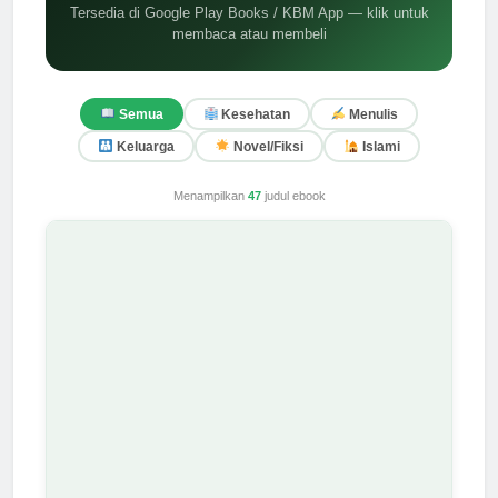
Tersedia di Google Play Books / KBM App — klik untuk
membaca atau membeli
Semua
Kesehatan
Menulis
Keluarga
Novel/Fiksi
Islami
Menampilkan
47
judul ebook