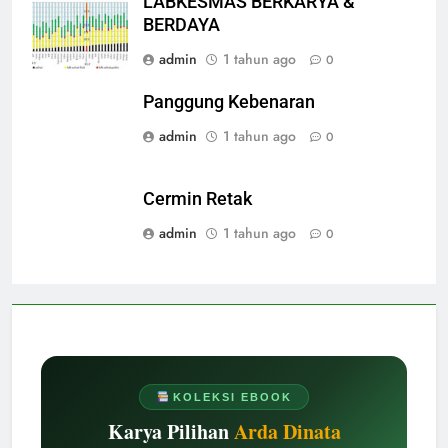
LABKESMAS BERKARYA &
BERDAYA
admin
1 tahun ago
0
Panggung Kebenaran
admin
1 tahun ago
0
Cermin Retak
admin
1 tahun ago
0
KOLEKSI EBOOK
Karya Pilihan
Arda Dinata