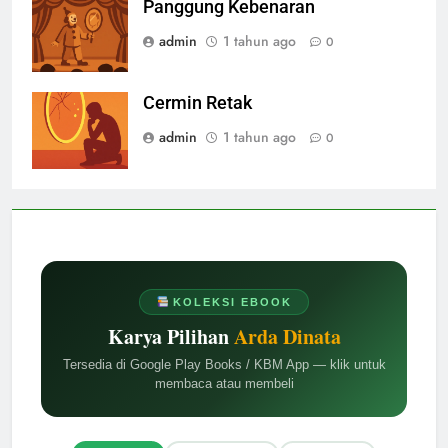
Panggung Kebenaran
admin
1 tahun ago
0
Cermin Retak
admin
1 tahun ago
0
KOLEKSI EBOOK
Karya Pilihan
Arda Dinata
Tersedia di Google Play Books / KBM App — klik untuk
membaca atau membeli