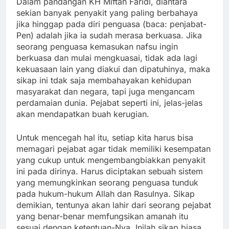
Dalam pandangan KH Miftah Faridl, diantara
sekian banyak penyakit yang paling berbahaya
jika hinggap pada diri penguasa (baca: penjabat-
Pen) adalah jika ia sudah merasa berkuasa. Jika
seorang penguasa kemasukan nafsu ingin
berkuasa dan mulai mengkuasai, tidak ada lagi
kekuasaan lain yang diakui dan dipatuhinya, maka
sikap ini tdak saja membahayakan kehidupan
masyarakat dan negara, tapi juga mengancam
perdamaian dunia. Pejabat seperti ini, jelas-jelas
akan mendapatkan buah kerugian.
Untuk mencegah hal itu, setiap kita harus bisa
memagari pejabat agar tidak memiliki kesempatan
yang cukup untuk mengembangbiakkan penyakit
ini pada dirinya. Harus diciptakan sebuah sistem
yang memungkinkan seorang penguasa tunduk
pada hukum-hukum Allah dan Rasulnya. Sikap
demikian, tentunya akan lahir dari seorang pejabat
yang benar-benar memfungsikan amanah itu
sesuai dengan ketentuan-Nya. Inilah sikap biasa