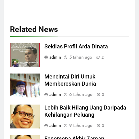
Related News
Sekilas Profil Arda Dinata
admin
5 tahun ago
2
Mencintai Diri Untuk
Membereskan Dunia
admin
6 tahun ago
0
Lebih Baik Hilang Uang Daripada
Kehilangan Peluang
admin
9 tahun ago
0
Fenomena Akhir Zaman