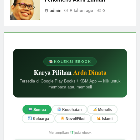
admin
9 tahun ago
0
KOLEKSI EBOOK
Karya Pilihan
Arda Dinata
Tersedia di Google Play Books / KBM App — klik untuk
membaca atau membeli
Semua
Kesehatan
Menulis
Keluarga
Novel/Fiksi
Islami
Menampilkan
47
judul ebook