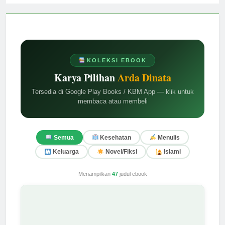
KOLEKSI EBOOK
Karya Pilihan
Arda Dinata
Tersedia di Google Play Books / KBM App — klik untuk
membaca atau membeli
Semua
Kesehatan
Menulis
Keluarga
Novel/Fiksi
Islami
Menampilkan
47
judul ebook