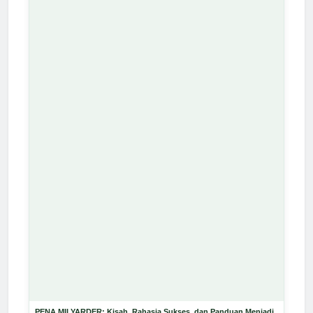
PENA MILYARDER: Kisah, Rahasia Sukses, dan Panduan Menjadi