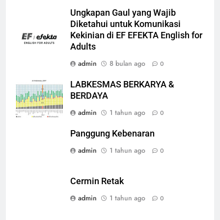
Ungkapan Gaul yang Wajib
Diketahui untuk Komunikasi
Kekinian di EF EFEKTA English for
Adults
admin
8 bulan ago
0
LABKESMAS BERKARYA &
BERDAYA
admin
1 tahun ago
0
Panggung Kebenaran
admin
1 tahun ago
0
Cermin Retak
admin
1 tahun ago
0