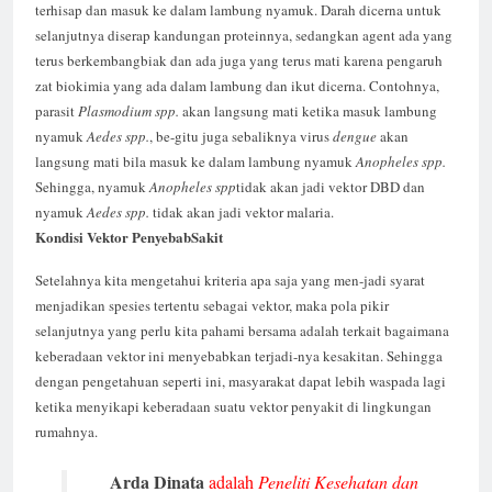
terhisap dan masuk ke dalam lambung nyamuk. Darah dicerna untuk
selanjutnya diserap kandungan proteinnya, sedangkan agent ada yang
terus berkembangbiak dan ada juga yang terus mati karena pengaruh
zat biokimia yang ada dalam lambung dan ikut dicerna. Contohnya,
parasit
Plasmodium spp.
akan langsung mati ketika masuk lambung
nyamuk
Aedes spp.
, be-gitu juga sebaliknya virus
dengue
akan
langsung mati bila masuk ke dalam lambung nyamuk
Anopheles spp.
Sehingga, nyamuk
Anopheles spp
tidak akan jadi vektor DBD dan
nyamuk
Aedes spp.
tidak akan jadi vektor malaria.
Kondisi
Vektor
Penyebab
Sakit
Setelahnya kita mengetahui kriteria apa saja yang men-jadi syarat
menjadikan spesies tertentu sebagai vektor, maka pola pikir
selanjutnya yang perlu kita pahami bersama adalah terkait bagaimana
keberadaan vektor ini menyebabkan terjadi-nya kesakitan. Sehingga
dengan pengetahuan seperti ini, masyarakat dapat lebih waspada lagi
ketika menyikapi keberadaan suatu vektor penyakit di lingkungan
rumahnya.
Arda Dinata
adalah
Peneliti Kesehatan dan