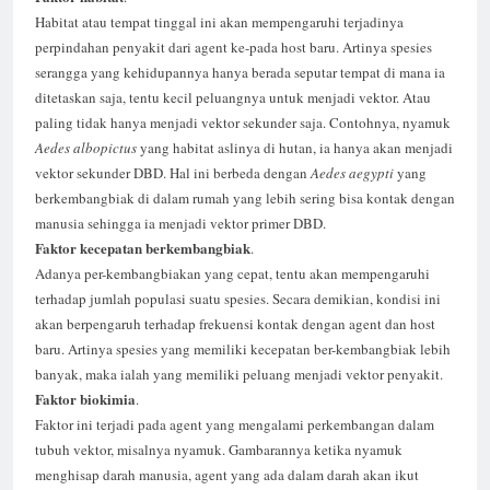
Habitat atau tempat tinggal ini akan mempengaruhi terjadinya
perpindahan penyakit dari agent ke-pada host baru. Artinya spesies
serangga yang kehidupannya hanya berada seputar tempat di mana ia
ditetaskan saja, tentu kecil peluangnya untuk menjadi vektor. Atau
paling tidak hanya menjadi vektor sekunder saja. Contohnya, nyamuk
Aedes albopictus
yang habitat aslinya di hutan, ia hanya akan menjadi
vektor sekunder DBD. Hal ini berbeda dengan
Aedes aegypti
yang
berkembangbiak di dalam rumah yang lebih sering bisa kontak dengan
manusia sehingga ia menjadi vektor primer DBD.
Faktor
kecepatan
berkembangbiak
.
Adanya per-kembangbiakan yang cepat, tentu akan mempengaruhi
terhadap jumlah populasi suatu spesies. Secara demikian, kondisi ini
akan berpengaruh terhadap frekuensi kontak dengan agent dan host
baru. Artinya spesies yang memiliki kecepatan ber-kembangbiak lebih
banyak, maka ialah yang memiliki peluang menjadi vektor penyakit.
Faktor
biokimia
.
Faktor ini terjadi pada agent yang mengalami perkembangan dalam
tubuh vektor, misalnya nyamuk. Gambarannya ketika nyamuk
menghisap darah manusia, agent yang ada dalam darah akan ikut