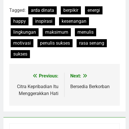
Tagged:
arda dinata
berpikir
energi
happy
inspirasi
kesenangan
lingkungan
maksimum
menulis
motivasi
penulis sukses
rasa senang
sukses
Previous:
Next:
Navigasi
pos
Citra Kepribadian Itu
Bersedia Berkorban
Menggerakkan Hati