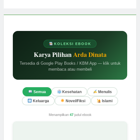
KOLEKSI EBOOK
Karya Pilihan
Arda Dinata
Tersedia di Google Play Books / KBM App — klik untuk
membaca atau membeli
Semua
Kesehatan
Menulis
Keluarga
Novel/Fiksi
Islami
Menampilkan
47
judul ebook