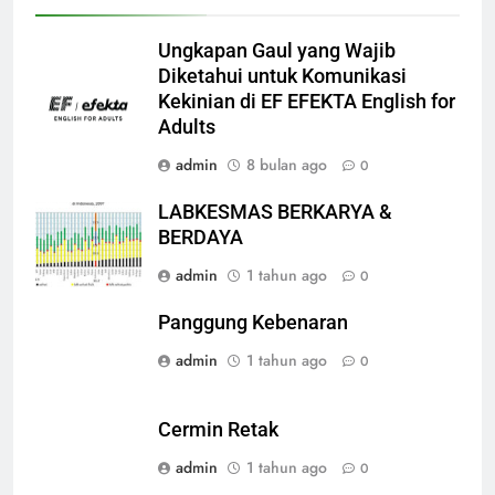
Ungkapan Gaul yang Wajib
Diketahui untuk Komunikasi
Kekinian di EF EFEKTA English for
Adults
admin
8 bulan ago
0
LABKESMAS BERKARYA &
BERDAYA
admin
1 tahun ago
0
Panggung Kebenaran
admin
1 tahun ago
0
Cermin Retak
admin
1 tahun ago
0