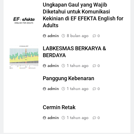
Ungkapan Gaul yang Wajib
Diketahui untuk Komunikasi
Kekinian di EF EFEKTA English for
Adults
admin
8 bulan ago
0
LABKESMAS BERKARYA &
BERDAYA
admin
1 tahun ago
0
Panggung Kebenaran
admin
1 tahun ago
0
Cermin Retak
admin
1 tahun ago
0