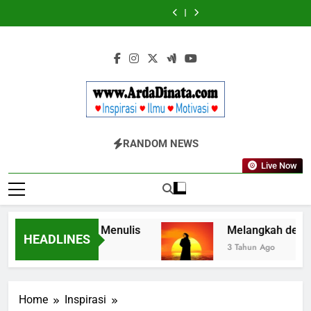
Skip
Diketahui
Diketahui
untuk
untuk
to
Komunikasi
Komunikasi
content
Kekinian
Kekinian
di
di
EF
EF
EFEKTA
EFEKTA
English
English
for
for
Adults
Adults
Www.ArdaDinata
Inspirasi, Ilmu, Dan Motivasi
RANDOM NEWS
Live Now
ata dalam Seni Menulis
Melangkah dengan In
HEADLINES
3 Tahun Ago
Home
Inspirasi