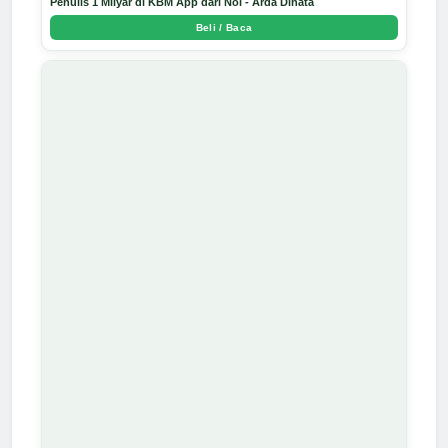
Penulis 1 Milyar di KBM App dari Nol - Arda Dinata
Beli / Baca