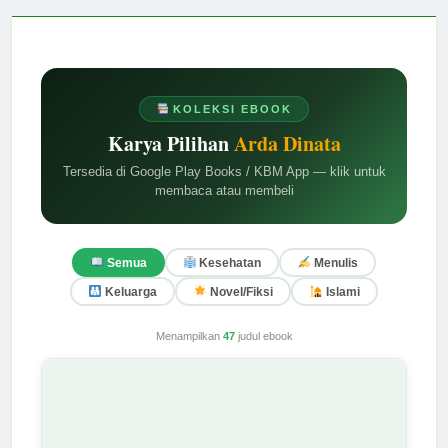
KOLEKSI EBOOK
Karya Pilihan
Arda Dinata
Tersedia di Google Play Books / KBM App — klik untuk
membaca atau membeli
Semua
Kesehatan
Menulis
Keluarga
Novel/Fiksi
Islami
Menampilkan
47
judul ebook