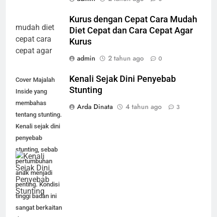
Kurus dengan Cepat Cara Mudah
Diet Cepat dan Cara Cepat Agar
Kurus
admin
2 tahun ago
0
Kenali Sejak Dini Penyebab
Cover Majalah
Stunting
Inside yang
membahas
Arda Dinata
4 tahun ago
3
tentang stunting.
Kenali sejak dini
penyebab
stunting, sebab
pertumbuhan
anak menjadi
penting. Kondisi
tinggi badan ini
sangat berkaitan