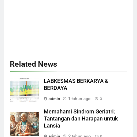
Related News
LABKESMAS BERKARYA &
BERDAYA
admin
1 tahun ago
0
Memahami Sindrom Geriatri:
Tantangan dan Harapan untuk
Lansia
admin
2 tahun ago
0