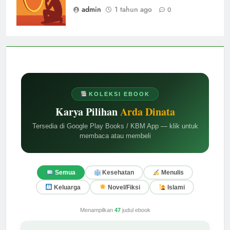
admin
1 tahun ago
0
KOLEKSI EBOOK
Karya Pilihan
Arda Dinata
Tersedia di Google Play Books / KBM App — klik untuk
membaca atau membeli
Semua
Kesehatan
Menulis
Keluarga
Novel/Fiksi
Islami
Menampilkan
47
judul ebook