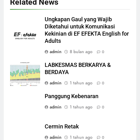
Related News
Ungkapan Gaul yang Wajib
Diketahui untuk Komunikasi
Kekinian di EF EFEKTA English for
Adults
admin
8 bulan ago
0
LABKESMAS BERKARYA &
BERDAYA
admin
1 tahun ago
0
Panggung Kebenaran
admin
1 tahun ago
0
Cermin Retak
admin
1 tahun ago
0