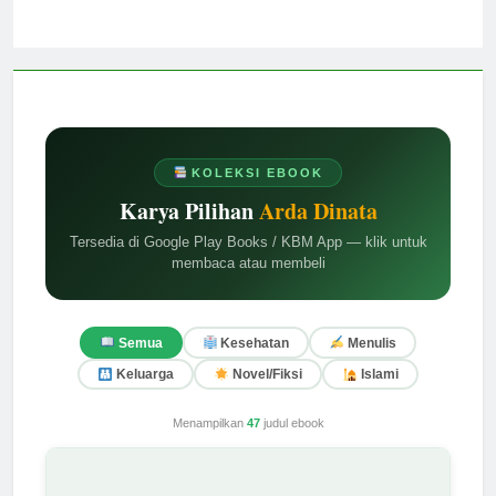
KOLEKSI EBOOK
Karya Pilihan
Arda Dinata
Tersedia di Google Play Books / KBM App — klik untuk
membaca atau membeli
Semua
Kesehatan
Menulis
Keluarga
Novel/Fiksi
Islami
Menampilkan
47
judul ebook