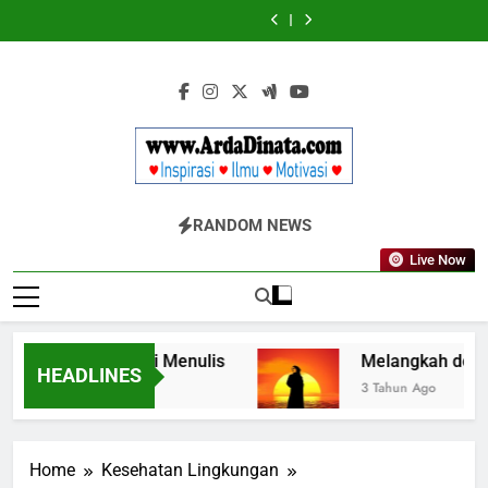
Skip
Diketahui
Diketahui
untuk
untuk
to
Komunikasi
Komunikasi
content
Kekinian
Kekinian
di
di
EF
EF
EFEKTA
EFEKTA
English
English
for
for
Adults
Adults
Www.ArdaDinata
Inspirasi, Ilmu, Dan Motivasi
RANDOM NEWS
Live Now
Kata dalam Seni Menulis
Melangkah dengan I
HEADLINES
3 Tahun Ago
Home
Kesehatan Lingkungan