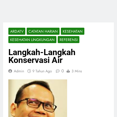
ARDATV
CATATAN HARIAN
KESEHATAN
KESEHATAN LINGKUNGAN
REFERENSI
Langkah-Langkah
Konservasi Air
0
Admin
9 Tahun Ago
3 Mins