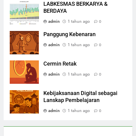
LABKESMAS BERKARYA &
BERDAYA
admin
1 tahun ago
0
Panggung Kebenaran
admin
1 tahun ago
0
Cermin Retak
admin
1 tahun ago
0
Kebijaksanaan Digital sebagai
Lanskap Pembelajaran
admin
1 tahun ago
0