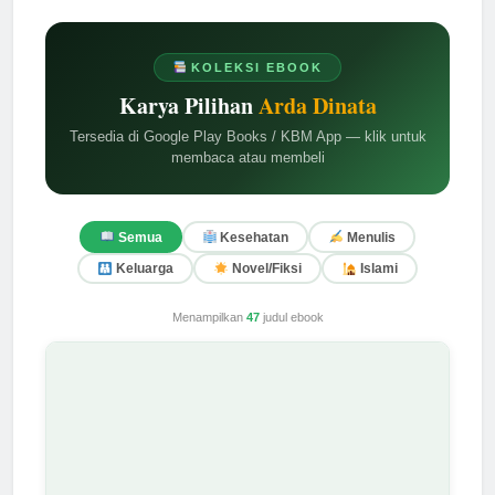
KOLEKSI EBOOK
Karya Pilihan
Arda Dinata
Tersedia di Google Play Books / KBM App — klik untuk
membaca atau membeli
Semua
Kesehatan
Menulis
Keluarga
Novel/Fiksi
Islami
Menampilkan
47
judul ebook