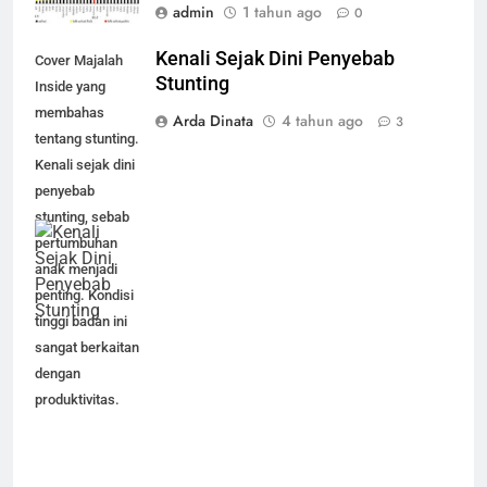
admin
1 tahun ago
0
Kenali Sejak Dini Penyebab
Cover Majalah
Stunting
Inside yang
membahas
Arda Dinata
4 tahun ago
3
tentang stunting.
Kenali sejak dini
penyebab
stunting, sebab
pertumbuhan
anak menjadi
penting. Kondisi
tinggi badan ini
sangat berkaitan
dengan
produktivitas.