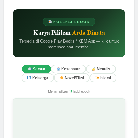
KOLEKSI EBOOK
Karya Pilihan
Arda Dinata
Tersedia di Google Play Books / KBM App — klik untuk
membaca atau membeli
Semua
Kesehatan
Menulis
Keluarga
Novel/Fiksi
Islami
Menampilkan
47
judul ebook