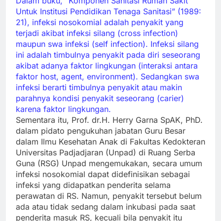
Dalam buku, “Komponen Sanitasi Rumah Sakit
Untuk Institusi Pendidikan Tenaga Sanitasi” (1989:
21), infeksi nosokomial adalah penyakit yang
terjadi akibat infeksi silang (cross infection)
maupun swa infeksi (self infection). Infeksi silang
ini adalah timbulnya penyakit pada diri seseorang
akibat adanya faktor lingkungan (interaksi antara
faktor host, agent, environment). Sedangkan swa
infeksi berarti timbulnya penyakit atau makin
parahnya kondisi penyakit seseorang (carier)
karena faktor lingkungan.
Sementara itu, Prof. dr.H. Herry Garna SpAK, PhD.
dalam pidato pengukuhan jabatan Guru Besar
dalam Ilmu Kesehatan Anak di Fakultas Kedokteran
Universitas Padjadjaran (Unpad) di Ruang Serba
Guna (RSG) Unpad mengemukakan, secara umum
infeksi nosokomial dapat didefinisikan sebagai
infeksi yang didapatkan penderita selama
perawatan di RS. Namun, penyakit tersebut belum
ada atau tidak sedang dalam inkubasi pada saat
penderita masuk RS, kecuali bila penyakit itu