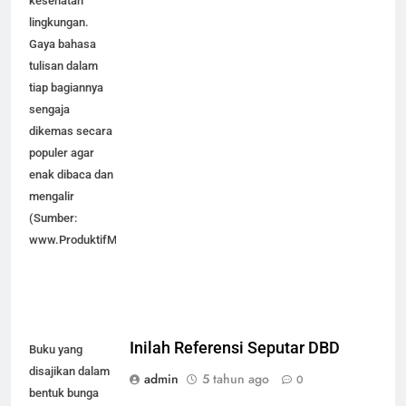
kesehatan
lingkungan.
Gaya bahasa
tulisan dalam
tiap bagiannya
sengaja
dikemas secara
populer agar
enak dibaca dan
mengalir
(Sumber:
www.ProduktifMenulis.com)
Inilah Referensi Seputar DBD
Buku yang
disajikan dalam
admin
5 tahun ago
0
bentuk bunga