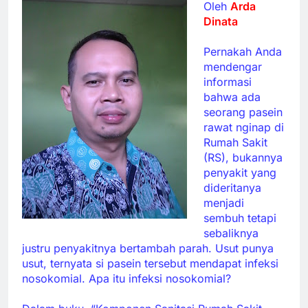
Oleh
Arda
Dinata
Pernakah Anda
mendengar
informasi
bahwa ada
seorang pasein
rawat nginap di
Rumah Sakit
(RS), bukannya
penyakit yang
dideritanya
menjadi
sembuh tetapi
sebaliknya
justru penyakitnya bertambah parah. Usut punya
usut, ternyata si pasein tersebut mendapat infeksi
nosokomial. Apa itu infeksi nosokomial?