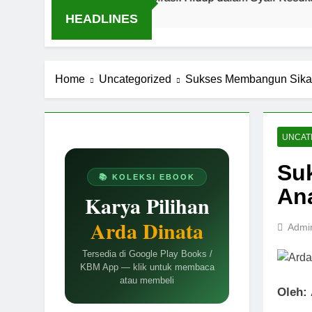
HEADLINES
Home
Uncategorized
Sukses Membangun Sikap
UNCAT
Su
📚 KOLEKSI EBOOK
An
Karya Pilihan
Arda Dinata
Admi
Tersedia di Google Play Books /
KBM App — klik untuk membaca
atau membeli
Oleh: