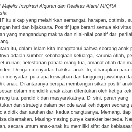
i Majelis Inspirasi Alquran dan Realitas Alam/ MIQRA
sia
IF
itu sikap yang melahirkan semangat, harapan, optimis, 
ngan hati dan bijaksana. Positif juga berarti semua aktivitas
an yang mengandung makna dan nilai-nilai positif dari perila
rang.
ara itu, dalam Islam kita mengetahui bahwa seorang anak 
tnya adalah sumber kebahagiaan keluarga, karunia Allah, p
keturunan, pelestarian pahala orang tua, amanat Allah dan m
nden. Dengan menyadari hakikat anak itu, diharapkan para 
an menyadari pula apa kewajiban dan tanggung jawabnya d
ik anak. Di antaranya berupa membangun sikap positif ana
sesan
dalam mendidik anak akan ditentukan oleh ketiga kek
orang tua, pendidik dan masyarakatnya. Di sini, peran yang
ukan dan strategis dalam periode awal kehidupan seorang 
pola didik dan asuhan dari kedua orangtuanya. Memang, tiap
bisa disamakan. Masing-masing punya karakter berbeda. N
an, secara umum anak-anak itu memiliki sifat dan kebiasaa