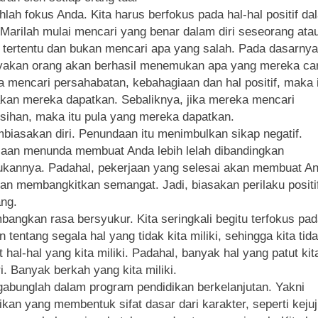
hlah fokus Anda. Kita harus berfokus pada hal-hal positif da
 Marilah mulai mencari yang benar dalam diri seseorang ata
i tertentu dan bukan mencari apa yang salah. Pada dasarnya
akan orang akan berhasil menemukan apa yang mereka cari
 mencari persahabatan, kebahagiaan dan hal positif, maka i
kan mereka dapatkan. Sebaliknya, jika mereka mencari
isihan, maka itu pula yang mereka dapatkan.
biasakan diri. Penundaan itu menimbulkan sikap negatif.
aan menunda membuat Anda lebih lelah dibandingkan
kannya. Padahal, pekerjaan yang selesai akan membuat A
an membangkitkan semangat. Jadi, biasakan perilaku positi
ng.
bangkan rasa bersyukur. Kita seringkali begitu terfokus pa
n tentang segala hal yang tidak kita miliki, sehingga kita tid
t hal-hal yang kita miliki. Padahal, banyak hal yang patut kit
i. Banyak berkah yang kita miliki.
gabunglah dalam program pendidikan berkelanjutan. Yakni
ikan yang membentuk sifat dasar dari karakter, seperti kejuj