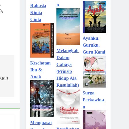
,
n
Rahasia
a,
Kimia
Cinta
Ayahku,
Guruku,
Melangkah
Guru Kami
Dalam
Kesehatan
Cahaya
Ibu &
(Prinsip
Anak
ngan
Hidup Ala
Rasulullah)
Surga
Perkawina
n
Menguasai