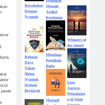
Produktif
Bersahabat
Menulis
akan
Dengan
Artikel
h
Nyamuk
Kesehatan
besar
Whispers of
the Sunset
g
Mindmap
Rahasia
dusta,
Penulisan
Daya
Buku
Tahan
Hidup
akat
Nyamuk
aktor
Epos
Demam
uncul
Aurora:
Berdarah
 jawab
Petualanga
n di Alam
Menjadi
a
Semesta