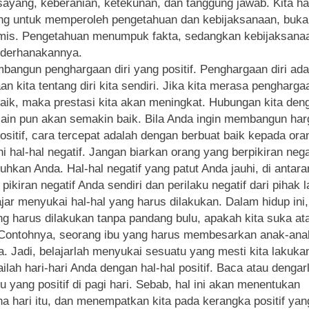
sayang, keberanian, ketekunan, dan tanggung jawab. Kita h
ng untuk memperoleh pengetahuan dan kebijaksanaan, bukan
mis. Pengetahuan menumpuk fakta, sedangkan kebijaksana
derhanakannya.
bangun penghargaan diri yang positif. Penghargaan diri ada
an kita tentang diri kita sendiri. Jika kita merasa penghargaa
aik, maka prestasi kita akan meningkat. Hubungan kita den
lain pun akan semakin baik. Bila Anda ingin membangun harg
ositif, cara tercepat adalah dengan berbuat baik kepada oran
hi hal-hal negatif. Jangan biarkan orang yang berpikiran nega
uhkan Anda. Hal-hal negatif yang patut Anda jauhi, di antar
 pikiran negatif Anda sendiri dan perilaku negatif dari pihak l
ajar menyukai hal-hal yang harus dilakukan. Dalam hidup ini
ng harus dilakukan tanpa pandang bulu, apakah kita suka at
 Contohnya, seorang ibu yang harus membesarkan anak-ana
. Jadi, belajarlah menyukai sesuatu yang mesti kita lakuka
ailah hari-hari Anda dengan hal-hal positif. Baca atau dengar
u yang positif di pagi hari. Sebab, hal ini akan menentukan
a hari itu, dan menempatkan kita pada kerangka positif yan