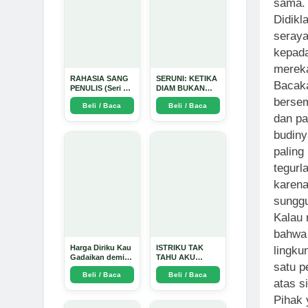
sama.
D
idik
seraya
kepad
mereka
RAHASIA SANG
SERUNI: KETIKA
Bacaka
PENULIS (Seri 1)
DIAM BUKAN
- Arda Dinata
LAGI PILIHAN -
bersem
Beli / Baca
Beli / Baca
Arda Dinata
dan pa
budiny
paling
tegurl
karena
sunggu
Kalau 
bahwa 
Harga Diriku Kau
ISTRIKU TAK
lingku
Gadaikan demi
TAHU AKU
satu p
Perempuan Itu -
PENGUSAHA
Beli / Baca
Beli / Baca
Arda Dinata
EMAS - Arda
atas s
Dinata
Pihak 