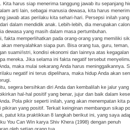
i. Kita harus siap menerima tanggung jawab itu sepanjang h
Dalam arti lain, sebagai manusia dewasa, kita harus meneri
ng jawab atas perilaku kita sehari-hari. Persepsi inilah yang
adari dalam mendidik anak. Lebih-lebih, dia merupakan calon
ia dewasa yang masih dalam masa pertumbuhan.
i, fakta memperlihatkan pada orang-orang yang memiliki si
f akan menyalahkan siapa pun. Bisa orang tua, guru, teman,
an suami/istri, kondisi ekonomi dan lainnya atas kegagalan
a mereka. Jika selama ini fakta negatif tersebut menyelimu
Anda, maka mulai sekarang Anda harus meninggalkannya. S
erilaku negatif ini terus dipelihara, maka hidup Anda akan se
rugi.
itu, segera bersihkan diri Anda dan kembalilah ke jalur yang
pikirkan hal-hal positif yang benar, jujur dan baik dalam kes
Anda. Pola pikir seperti inilah, yang akan menempatan kita 
i pikiran yang positif. Terkait keinginan membangun sikap pos
ni, patut kita praktikkan 8 langkah berikut ini, yang saya ada
uku You Can Win karya Shiv Khera (1998) dengan penuh
ran oleh setiap orang tua.