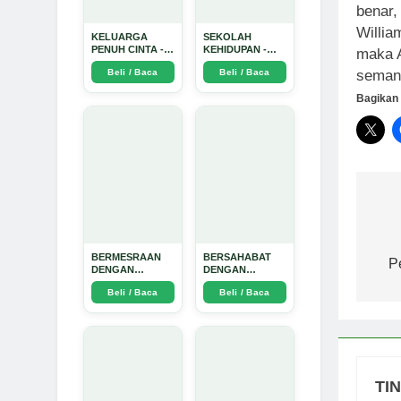
benar,
Willia
KELUARGA
SEKOLAH
PENUH CINTA -
KEHIDUPAN -
maka 
Arda Dinata
Arda Dinata
seman
Beli / Baca
Beli / Baca
Bagikan 
Na
po
BERMESRAAN
BERSAHABAT
P
DENGAN
DENGAN
KEBAIKAN - Arda
NYAMUK: Jurus
Beli / Baca
Beli / Baca
Dinata
Jitu Atasi
Penyakit
Bersumber
Nyamuk - Arda
Dinata
TI