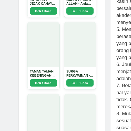
kasih 
JEJAK CAHAYA
ALLAH - Arda
bersai
DI ANTARA DUA
Dinata
Beli / Baca
Beli / Baca
ZAMAN - Arda
akade
Dinata
menye
5. Mem
perasa
yang b
orang 
yang p
6. Jau
menjat
TAMAN TAMAN
SURGA
KEBENINGAN
PERKAWINAN -
adalah
HATI - Arda
Arda Dinata
Beli / Baca
Beli / Baca
Dinata
7. Bel
hal ya
tidak.
mereka
8. Mul
sesuat
suasan