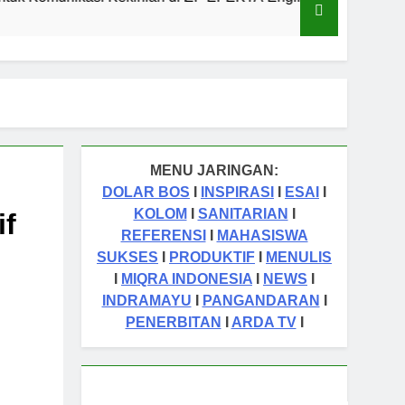
1 Tahu
MENU JARINGAN:
DOLAR BOS
I
INSPIRASI
I
ESAI
I
KOLOM
I
SANITARIAN
I
if
REFERENSI
I
MAHASISWA
SUKSES
I
PRODUKTIF
I
MENULIS
I
MIQRA INDONESIA
I
NEWS
I
INDRAMAYU
I
PANGANDARAN
I
PENERBITAN
I
ARDA TV
I