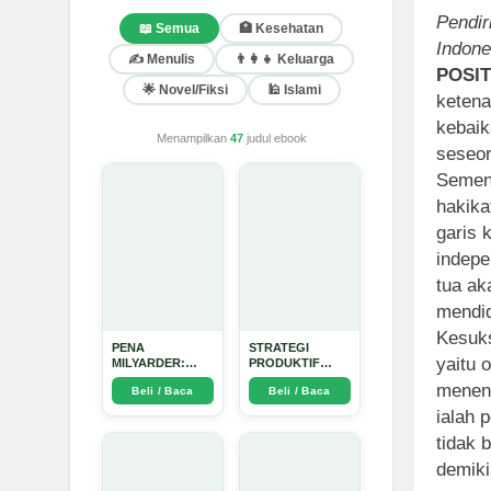
Pendir
📖 Semua
🏥 Kesehatan
Indone
✍️ Menulis
👨‍👩‍👧 Keluarga
POSIT
🌟 Novel/Fiksi
🕌 Islami
ketena
kebaik
Menampilkan
47
judul ebook
seseo
Sement
hakika
garis 
indepe
tua ak
mendid
K
esuk
PENA
STRATEGI
yaitu 
MILYARDER:
PRODUKTIF
Kisah, Rahasia
MENULIS
menent
Beli / Baca
Beli / Baca
Sukses, dan
UPDATE - Arda
Panduan Menjadi
Dinata
ialah 
Penulis 1 Milyar
di KBM App dari
tidak 
Nol - Arda Dinata
demiki