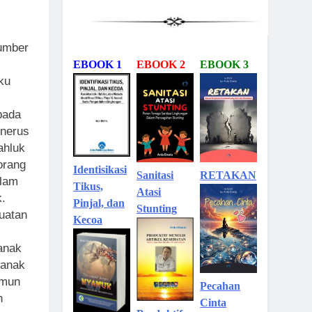
sumber
EBOOK 1
EBOOK 2
EBOOK 3
ku
pada
enerus
ahluk
orang
Identisikasi
Sanitasi
RETAKAN
alam
Tikus,
Atasi
k.
Pinjal, dan
Stunting
uatan
Kecoa
anak
 anak
amun
Pecahan
n
Cinta