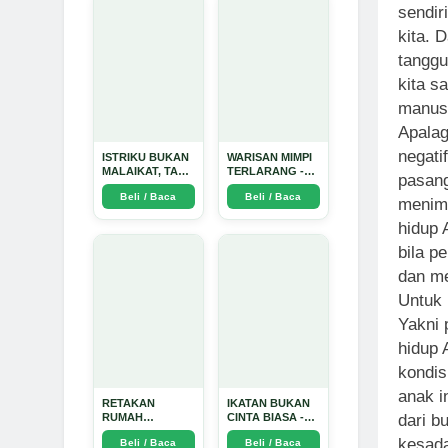
sendir
kita. 
tanggu
kita s
manus
Apalag
negati
ISTRIKU BUKAN
WARISAN MIMPI
MALAIKAT, TAPI
TERLARANG -
pasang
AKU JUGA
Arda Dinata
Beli / Baca
Beli / Baca
TIDAK SUCI -
menimp
Arda Dinata
hidup 
bila p
dan me
Untuk 
Yakni 
hidup 
kondis
anak i
RETAKAN
IKATAN BUKAN
RUMAH
CINTA BIASA -
dari b
TANGGA:
Arda Dinata
kesada
Beli / Baca
Beli / Baca
Sebuah