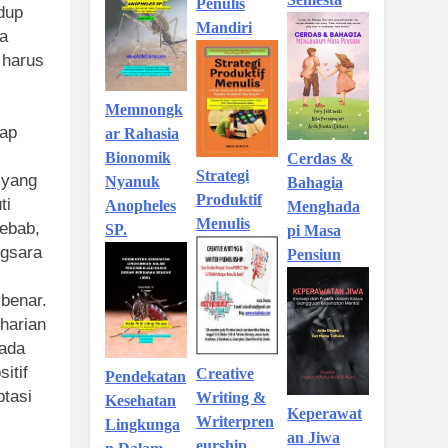
Penulis
idup
Mandiri
ma
 harus
Memnongk
kap
ar Rahasia
Bionomik
Cerdas &
Strategi
 yang
Nyanuk
Bahagia
Produktif
ti
Anopheles
Menghada
Menulis
ebab,
SP.
pi Masa
ngsara
Pensiun
 benar.
eharian
pada
itif
Creative
Pendekatan
ptasi
Writing &
Kesehatan
Keperawat
Writerpren
Lingkunga
an Jiwa
eurship