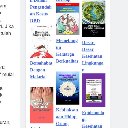
n Dalam
lam
Pengendali
u
an Kasus
,
DBD
. Jika
tulah
Memebang
Dasar-
un
Dasar
Keluarga
Kesehatan
Berkualitas
Lingkunga
Bersahabat
nda
n
Dengan
f mulai
Malaria
da
ak
a
Kebijaksan
Epidemiolo
aan Hidup
gi
uran,
Orang
Kesehatan