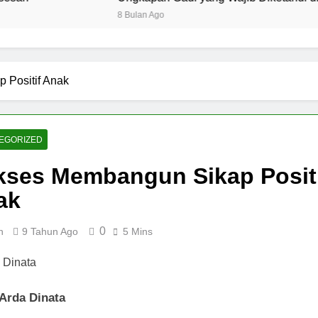
8 Bulan Ago
 Positif Anak
EGORIZED
kses Membangun Sikap Posit
ak
0
n
9 Tahun Ago
5 Mins
Arda Dinata