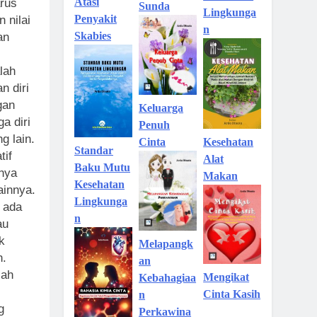
Atasi
arus
Sunda
Lingkunga
Penyakit
 nilai
n
Skabies
an
lah
n diri
gan
Keluarga
a diri
Penuh
g lain.
Kesehatan
Cinta
Standar
tif
Alat
Baku Mutu
anya
Makan
Kesehatan
ainnya.
Lingkunga
, ada
n
au
k
Melapangk
n.
an
lah
Mengikat
Kebahagiaa
Cinta Kasih
n
g
Perkawina