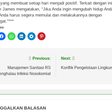
 yang membuat setiap hari menjadi positif. Terkait dengan ini
m James mengatakan, “Jika Anda ingin mengubah hidup And
Anda harus segera memulai dan melakukannya dengan
gat.”
***
ini:
vigasi
Previous:
Next:
s
Manajemen Sanitasi RS
Konflik Pengelolaan Lingku
enghalau Infeksi Nosokomial
NGGALKAN BALASAN