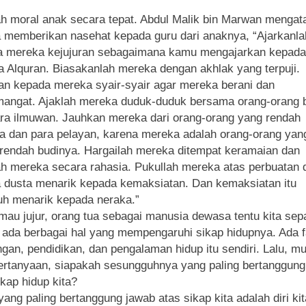
lah moral anak secara tepat. Abdul Malik bin Marwan mengat
 memberikan nasehat kepada guru dari anaknya, “Ajarkanla
a mereka kejujuran sebagaimana kamu mengajarkan kepada
 Alquran. Biasakanlah mereka dengan akhlak yang terpuji.
n kepada mereka syair-syair agar mereka berani dan
angat. Ajaklah mereka duduk-duduk bersama orang-orang 
ra ilmuwan. Jauhkan mereka dari orang-orang yang rendah
a dan para pelayan, karena mereka adalah orang-orang yan
 rendah budinya. Hargailah mereka ditempat keramaian dan
ah mereka secara rahasia. Pukullah mereka atas perbuatan 
 dusta menarik kepada kemaksiatan. Dan kemaksiatan itu
h menarik kepada neraka.”
mau jujur, orang tua sebagai manusia dewasa tentu kita sep
ada berbagai hal yang mempengaruhi sikap hidupnya. Ada f
ngan, pendidikan, dan pengalaman hidup itu sendiri. Lalu, m
ertanyaan, siapakah sesungguhnya yang paling bertanggung
ikap hidup kita?
yang paling bertanggung jawab atas sikap kita adalah diri kit