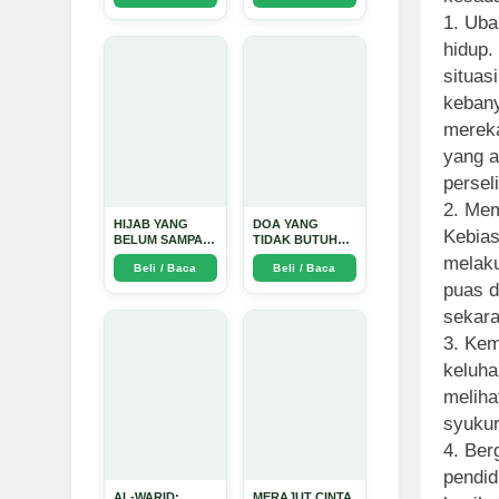
Perjalanan
1. Uba
Emosional yang
Intim dan
hidup.
Mendalam - Arda
situas
Dinata
kebany
mereka
yang a
persel
2. Mem
HIJAB YANG
DOA YANG
Kebias
BELUM SAMPAI
TIDAK BUTUH
KE HATI: Ketika
SINYAL: Kisah
melaku
Beli / Baca
Beli / Baca
Cinta Seorang
Tiga Jiwa yang
Ustadz Menjadi
Tersesat di Era AI
puas d
Cermin yang
dan Menemukan
sekara
Paling Kejam -
Jalan Pulang di
Arda Dinata
Bulan
3. Kem
Ramadhan" -
Arda Dinata
keluha
meliha
syukur
4. Ber
pendid
AL-WARID:
MERAJUT CINTA