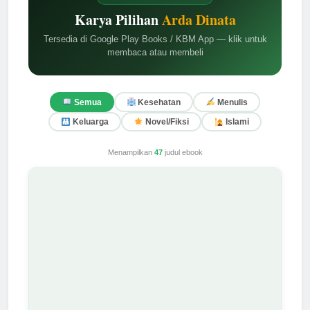
Karya Pilihan
Arda Dinata
Tersedia di Google Play Books / KBM App — klik untuk
membaca atau membeli
Semua
Kesehatan
Menulis
Keluarga
Novel/Fiksi
Islami
Menampilkan
47
judul ebook