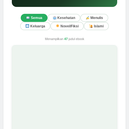
Semua
Kesehatan
Menulis
Keluarga
Novel/Fiksi
Islami
Menampilkan
47
judul ebook