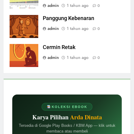
admin
1 tahun ago
0
Panggung Kebenaran
admin
1 tahun ago
0
Cermin Retak
admin
1 tahun ago
0
KOLEKSI EBOOK
Karya Pilihan
Arda Dinata
Tersedia di Google Play Books / KBM App — klik untuk
membaca atau membeli