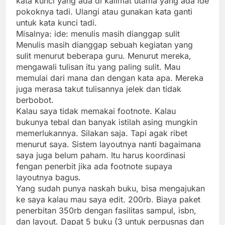
kata kunci yang ada di kalimat utama yang ada ide
pokoknya tadi. Ulangi atau gunakan kata ganti
untuk kata kunci tadi.
Misalnya: ide: menulis masih dianggap sulit
Menulis masih dianggap sebuah kegiatan yang
sulit menurut beberapa guru. Menurut mereka,
mengawali tulisan itu yang paling sulit. Mau
memulai dari mana dan dengan kata apa. Mereka
juga merasa takut tulisannya jelek dan tidak
berbobot.
Kalau saya tidak memakai footnote. Kalau
bukunya tebal dan banyak istilah asing mungkin
memerlukannya. Silakan saja. Tapi agak ribet
menurut saya. Sistem layoutnya nanti bagaimana
saya juga belum paham. Itu harus koordinasi
fengan penerbit jika ada footnote supaya
layoutnya bagus.
Yang sudah punya naskah buku, bisa mengajukan
ke saya kalau mau saya edit. 200rb. Biaya paket
penerbitan 350rb dengan fasilitas sampul, isbn,
dan layout. Dapat 5 buku (3 untuk perpusnas dan