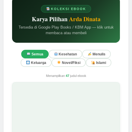
KOLEKSI EBOOK
Karya Pilihan
Arda Dinata
Tersedia di Google Play Books / KBM App — klik untuk
membaca atau membeli
Semua
Kesehatan
Menulis
Keluarga
Novel/Fiksi
Islami
Menampilkan
47
judul ebook