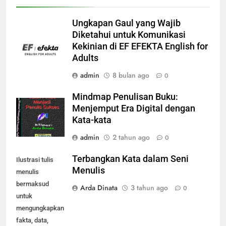
Ungkapan Gaul yang Wajib
Diketahui untuk Komunikasi
Kekinian di EF EFEKTA English for
Adults
admin
8 bulan ago
0
Mindmap Penulisan Buku:
Menjemput Era Digital dengan
Kata-kata
admin
2 tahun ago
0
Terbangkan Kata dalam Seni
Ilustrasi tulis
Menulis
menulis
bermaksud
Arda Dinata
3 tahun ago
0
untuk
mengungkapkan
fakta, data,