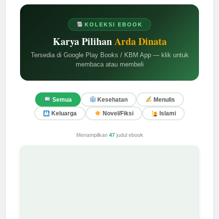
KOLEKSI EBOOK
Karya Pilihan
Arda Dinata
Tersedia di Google Play Books / KBM App — klik untuk
membaca atau membeli
Semua
Kesehatan
Menulis
Keluarga
Novel/Fiksi
Islami
Menampilkan
47
judul ebook