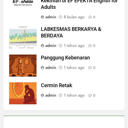
Kekinian di EF EFEKTA English for
Adults
admin
8 bulan ago
0
LABKESMAS BERKARYA &
BERDAYA
admin
1 tahun ago
0
Panggung Kebenaran
admin
1 tahun ago
0
Cermin Retak
admin
1 tahun ago
0