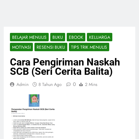
BELAJAR MENULIS
BUKU
EBOOK
KELUARGA
MOTIVASI
RESENSI BUKU
TIPS TRIK MENULIS
Cara Pengiriman Naskah
SCB (Seri Cerita Balita)
0
Admin
8 Tahun Ago
2 Mins