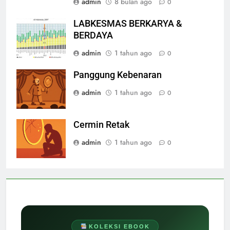
admin
8 bulan ago
0
LABKESMAS BERKARYA &
BERDAYA
admin
1 tahun ago
0
Panggung Kebenaran
admin
1 tahun ago
0
Cermin Retak
admin
1 tahun ago
0
KOLEKSI EBOOK