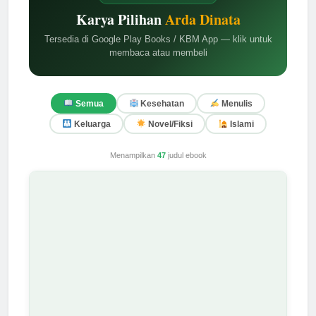
Karya Pilihan
Arda Dinata
Tersedia di Google Play Books / KBM App — klik untuk
membaca atau membeli
Semua
Kesehatan
Menulis
Keluarga
Novel/Fiksi
Islami
Menampilkan
47
judul ebook