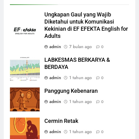
Ungkapan Gaul yang Wajib
Diketahui untuk Komunikasi
Kekinian di EF EFEKTA English for
Adults
admin
7 bulan ago
0
LABKESMAS BERKARYA &
BERDAYA
admin
1 tahun ago
0
Panggung Kebenaran
admin
1 tahun ago
0
Cermin Retak
admin
1 tahun ago
0