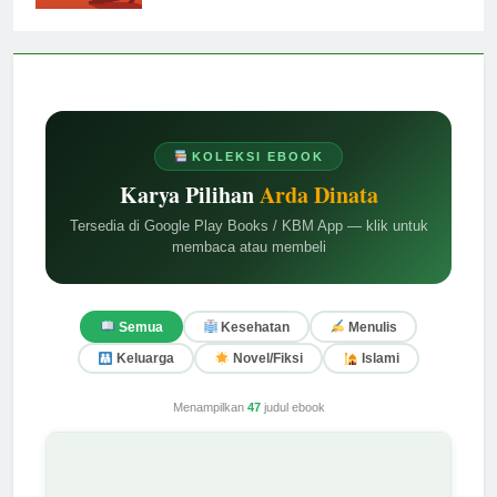
KOLEKSI EBOOK
Karya Pilihan
Arda Dinata
Tersedia di Google Play Books / KBM App — klik untuk
membaca atau membeli
Semua
Kesehatan
Menulis
Keluarga
Novel/Fiksi
Islami
Menampilkan
47
judul ebook