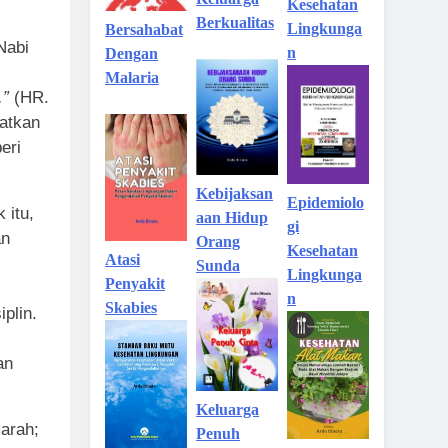
Kesehatan
Berkualitas
Lingkunga
Bersahabat
Nabi
n
Dengan
Malaria
.”
(HR.
atkan
eri
Kebijaksan
Epidemiolo
 itu,
aan Hidup
gi
an
Orang
Kesehatan
Atasi
Sunda
Lingkunga
Penyakit
n
Skabies
iplin.
an
Keluarga
marah;
Penuh