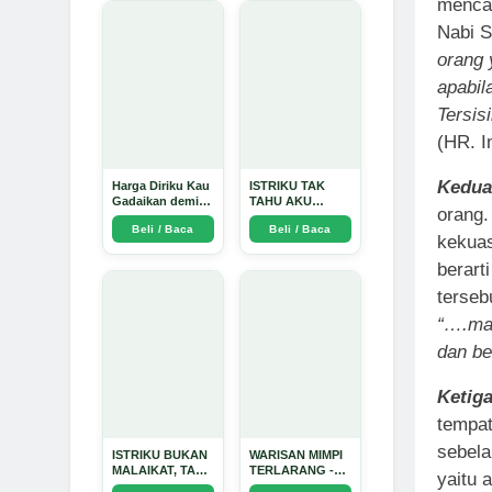
mencap
Nabi 
orang 
apabil
Tersis
(HR. I
Kedua
Harga Diriku Kau
ISTRIKU TAK
Gadaikan demi
TAHU AKU
orang.
Perempuan Itu -
PENGUSAHA
Beli / Baca
Beli / Baca
Arda Dinata
EMAS - Arda
kekuas
Dinata
berart
terseb
“….mak
dan be
Ketig
tempat
sebela
ISTRIKU BUKAN
WARISAN MIMPI
MALAIKAT, TAPI
TERLARANG -
yaitu 
AKU JUGA
Arda Dinata