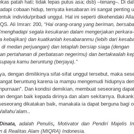
lekas patah hati; tidak lepas putus asa; dsb) –tenang–. Di da
dapi cobaan hidup, ternyata kesabaran ini sangat penting 
tuk individu/pribadi unggul. Hal ini seperti dikehendaki Al
QS. Ali Imran: 200,
“Hai orang-orang yang beriman, bersaba
menghadapi segala kesukaran dalam mengerjakan perkara-
a kebajikan) dan kuatkanlah kesabaranmu (lebih dari kesab
di medan perjuangan) dan tetaplah bersiap siaga (dengan
an pertahanan di perbatasan negerimu) dan bertakwalah ke
 supaya kamu beruntung (berjaya).”
ya, dengan dimilikinya sifat-sifat unggul tersebut, maka ses
sangat beruntung karena ia mampu mengemudi hidupnya de
purnaan”. Dan kondisi demikian, membuat seseorang dapa
an dengan baik kepada dirinya dan alam sekitarnya. Bukank
seseorang dikatakan baik, manakala ia dapat berguna bagi 
allahu’alam.
.
Dinata,
adalah Penulis
,
Motivator dan Pendiri Majelis In
n & Realitas Alam (MIQRA) Indonesia.