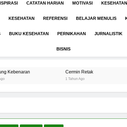
NSPIRASI
CATATAN HARIAN
MOTIVASI
KESEHATAN
KESEHATAN
REFERENSI
BELAJAR MENULIS
S
BUKU KESEHATAN
PERNIKAHAN
JURNALISTIK
BISNIS
Cermin Retak
Kebijaksanaan 
1 Tahun Ago
1 Tahun Ago