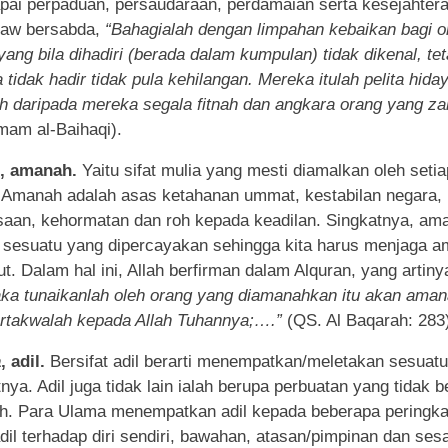
ai perpaduan, persaudaraan, perdamaian serta kesejahtera
Saw bersabda,
“Bahagialah dengan limpahan kebaikan bagi o
yang bila dihadiri (berada dalam kumpulan) tidak dikenal, tet
a tidak hadir tidak pula kehilangan. Mereka itulah pelita hida
ih daripada mereka segala fitnah dan angkara orang yang za
mam al-Baihaqi).
, amanah.
Yaitu sifat mulia yang mesti diamalkan oleh setia
 Amanah adalah asas ketahanan ummat, kestabilan negara,
aan, kehormatan dan roh kepada keadilan. Singkatnya, am
i sesuatu yang dipercayakan sehingga kita harus menjaga 
ut. Dalam hal ini, Allah berfirman dalam Alquran, yang artiny
a tunaikanlah oleh orang yang diamanahkan itu akan ama
rtakwalah kepada Allah Tuhannya;….”
(QS. Al Baqarah: 283
a
, adil.
Bersifat adil berarti menempatkan/meletakan sesuat
nya. Adil juga tidak lain ialah berupa perbuatan yang tidak b
h. Para Ulama menempatkan adil kepada beberapa peringka
adil terhadap diri sendiri, bawahan, atasan/pimpinan dan se