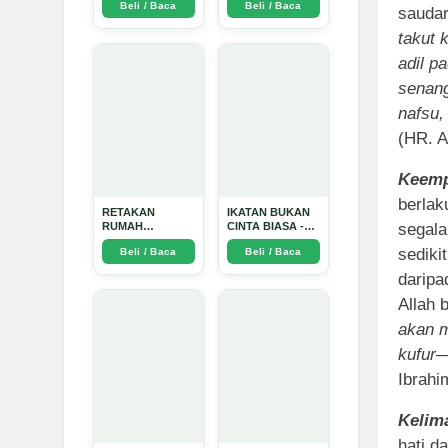
Beli / Baca
Beli / Baca
TIDAK SUCI -
saudar
Arda Dinata
takut 
adil p
senang
nafsu,
(HR. A
Keemp
berlak
RETAKAN
IKATAN BUKAN
segala
RUMAH
CINTA BIASA -
TANGGA:
Arda Dinata
sediki
Beli / Baca
Beli / Baca
Sebuah
Perjalanan
daripa
Emosional yang
Intim dan
Allah 
Mendalam - Arda
Dinata
akan 
kufur—
Ibrahi
Kelim
hati d