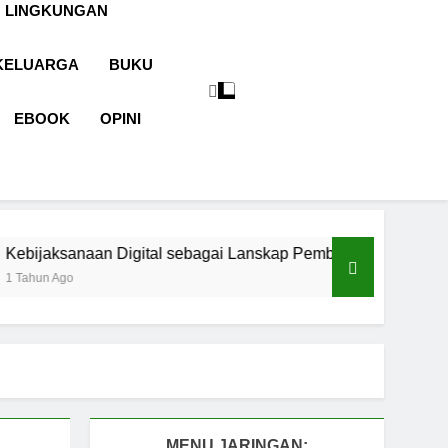
 LINGKUNGAN
KELUARGA
BUKU
EBOOK
OPINI
Digital sebagai Lanskap Pembelajaran
Basmal
1 Tahun 
MENU JARINGAN: