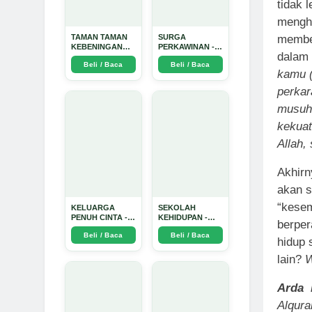
tidak 
mengha
memben
TAMAN TAMAN
SURGA
KEBENINGAN
PERKAWINAN -
dalam 
HATI - Arda
Arda Dinata
Beli / Baca
Beli / Baca
Dinata
kamu (
perkar
musuh 
kekuat
Allah,
Akhirn
akan 
“kesem
KELUARGA
SEKOLAH
PENUH CINTA -
KEHIDUPAN -
berper
Arda Dinata
Arda Dinata
Beli / Baca
Beli / Baca
hidup 
lain?
W
Arda 
Alqura