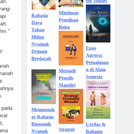
the Sunset
an.
rang-
Mindmap
Rahasia
api
Penulisan
Daya
yah.
Buku
Tahan
lim.”
Hidup
Nyamuk
Epos
p
Demam
Aurora:
Berdarah
Petualanga
anah
n di Alam
Menjadi
amanah
Semesta
Penulis
a:
Mandiri
nahnya
).
u pada
Memnongk
erat
ar Rahasia
t,
Bionomik
Cerdas &
Strategi
sama
Nyanuk
Bahagia