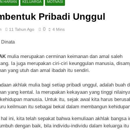
AN HARIAN
KELUARGA
MOTIVASI
mbentuk Pribadi Unggul
0
n
11 Tahun Ago
4 Mins
AK
mulia merupakan cerminan keimanan dan amal saleh
ang. Ia juga merupakan ciri-ciri keunggulan manusia, disam
an yang utuh dan amal ibadah itu sendiri.
daan akhlak mulia bagi setiap pribadi unggul, adalah buah d
an yang kental. Ia merupakan kekayaan yang tinggi nilainy
kehidupan manusia. Untuk itu, sejak awal kita harus berusa
u keilmuan itu sebagai bekal dalam membangun kehidupan
hal ini, kita telah sepakat bahwa kemuliaan akhlak bangsa i
umbuh dengan baik, bila individu-individu dalam keluarga itu 