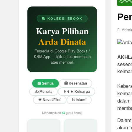
CATAT
Pe
📚 KOLEKSI EBOOK
Karya Pilihan
Admi
Arda Dinata
Tersedia di Google Play Books /
AKHL
KBM App — klik untuk membaca
atau membeli
seseor
keiman
📖 Semua
🏥 Kesehatan
Kebera
✍️ Menulis
👨‍👩‍👧 Keluarga
keiman
🌟 Novel/Fiksi
🕌 Islami
dalam 
membur
Menampilkan
47
judul ebook
Dalam 
akan t