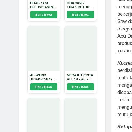
HIJAB YANG
DOA YANG
mengga
BELUM SAMPAI
TIDAK BUTUH
KE HATI: Ketika
SINYAL: Kisah
pekerj
Beli / Baca
Beli / Baca
Cinta Seorang
Tiga Jiwa yang
Ustadz Menjadi
Tersesat di Era AI
Saw d
Cermin yang
dan Menemukan
menyuk
Paling Kejam -
Jalan Pulang di
Arda Dinata
Bulan
Abu Da
Ramadhan" -
Arda Dinata
produk
kesan 
Keen
berdis
AL-WARID:
MERAJUT CINTA
mutu k
JEJAK CAHAYA
ALLAH - Arda
DI ANTARA DUA
Dinata
mengan
Beli / Baca
Beli / Baca
ZAMAN - Arda
dicapai
Dinata
Lebih 
mengu
mutu k
Ketuj