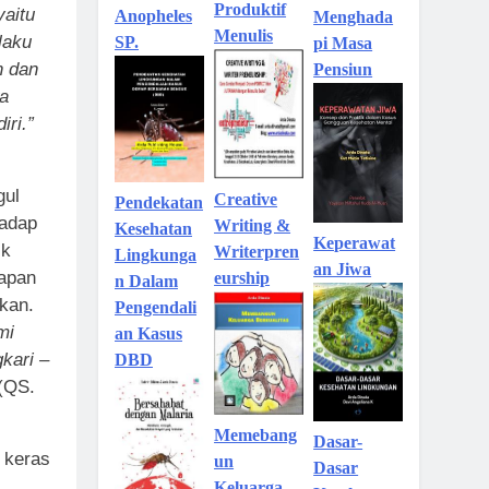
Produktif
aitu
Anopheles
Menghada
Menulis
laku
SP.
pi Masa
h dan
Pensiun
a
iri.”
gul
Creative
Pendekatan
hadap
Writing &
Kesehatan
Keperawat
ik
Writerpren
Lingkunga
an Jiwa
tapan
eurship
n Dalam
ikan.
Pengendali
mi
an Kasus
kari –
DBD
(QS.
Memebang
Dasar-
, keras
un
Dasar
Keluarga