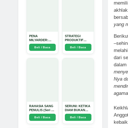
memili
akhlak
bersa
yang m
Beriku
PENA
STRATEGI
MILYARDER:
PRODUKTIF
–sehin
Kisah, Rahasia
MENULIS
Beli / Baca
Beli / Baca
Sukses, dan
UPDATE - Arda
melahi
Panduan Menjadi
Dinata
Penulis 1 Milyar
dari s
di KBM App dari
dalam 
Nol - Arda Dinata
menye
Nya da
mendir
agama 
RAHASIA SANG
SERUNI: KETIKA
Keikhl
PENULIS (Seri 1)
DIAM BUKAN
Anggot
- Arda Dinata
LAGI PILIHAN -
Beli / Baca
Beli / Baca
Arda Dinata
kebaik