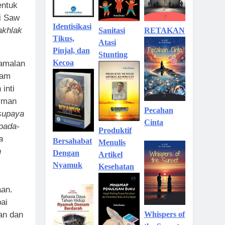
entuk
i Saw
Identisikasi
akhlak
Sanitasi
RETAKAN
Tikus,
Atasi
Pinjal, dan
Stunting
Kecoa
 amalan
lam
inti
irman
Pecahan
 supaya
Cinta
pada-
Produktif
a
Bersahabat
Menulis
h
Dengan
Artikel
Nyamuk
Kesehatan
aan.
ai
han dan
Whispers of