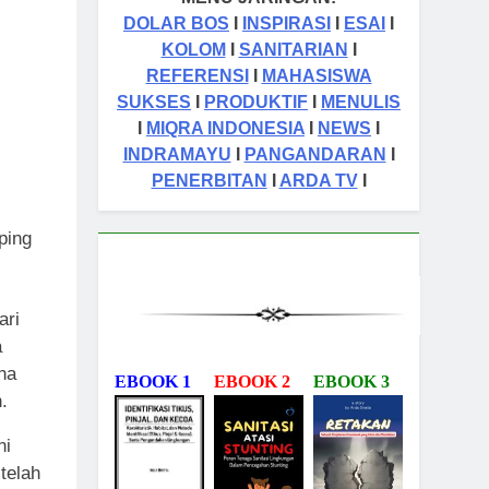
DOLAR BOS
I
INSPIRASI
I
ESAI
I
KOLOM
I
SANITARIAN
I
REFERENSI
I
MAHASISWA
SUKSES
I
PRODUKTIF
I
MENULIS
I
MIQRA INDONESIA
I
NEWS
I
INDRAMAYU
I
PANGANDARAN
I
PENERBITAN
I
ARDA TV
I
ping
ari
a
ha
EBOOK 1
EBOOK 2
EBOOK 3
.
ni
telah