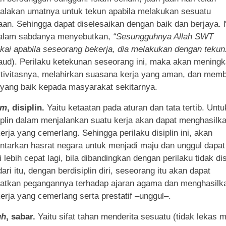
lakan umatnya untuk tekun apabila melakukan sesuatu
aan. Sehingga dapat diselesaikan dengan baik dan berjaya. 
alam sabdanya menyebutkan,
“Sesungguhnya Allah SWT
ai apabila seseorang bekerja, dia melakukan dengan tekun
ud). Perilaku ketekunan seseorang ini, maka akan meningk
tivitasnya, melahirkan suasana kerja yang aman, dan memb
yang baik kepada masyarakat sekitarnya.
am
, disiplin.
Yaitu ketaatan pada aturan dan tata tertib. Untuk
iplin dalam menjalankan suatu kerja akan dapat menghasilk
erja yang cemerlang. Sehingga perilaku disiplin ini, akan
tarkan hasrat negara untuk menjadi maju dan unggul dapat
 lebih cepat lagi, bila dibandingkan dengan perilaku tidak dis
dari itu, dengan berdisiplin diri, seseorang itu akan dapat
atkan pegangannya terhadap ajaran agama dan menghasilk
erja yang cemerlang serta prestatif –unggul–.
uh
, sabar.
Yaitu sifat tahan menderita sesuatu (tidak lekas 