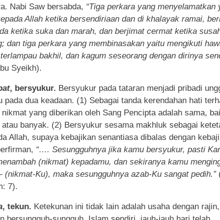
a. Nabi Saw bersabda,
“Tiga perkara yang menyelamatkan y
kepada Allah ketika bersendiriaan dan di khalayak ramai, ber
ada ketika suka dan marah, dan berjimat cermat ketika susa
; dan tiga perkara yang membinasakan yaitu mengikuti haw
 terlampau bakhil, dan kagum seseorang dengan dirinya send
bu Syeikh).
at
, bersyukur.
Bersyukur pada tataran menjadi pribadi ung
u pada dua keadaan. (1) Sebagai tanda kerendahan hati ter
 nikmat yang diberikan oleh Sang Pencipta adalah sama, ba
t atau banyak. (2) Bersyukur sesama makhluk sebagai kete
da Allah, supaya kebajikan senantiasa dibalas dengan kebaj
berfirman,
“…. Sesungguhnya jika kamu bersyukur, pasti Ka
menambah (nikmat) kepadamu, dan sekiranya kamu menging
 (nikmat-Ku), maka sesungguhnya azab-Ku sangat pedih.”
m: 7).
a
, tekun.
Ketekunan ini tidak lain adalah usaha dengan rajin
an bersungguh-sungguh. Islam sendiri, jauh-jauh hari telah