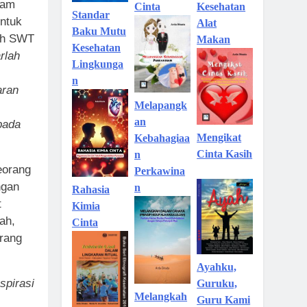
lam
Kesehatan
Cinta
Standar
untuk
Alat
Baku Mutu
lah SWT
Makan
Kesehatan
rlah
Lingkunga
n
aran
Melapangk
an
pada
Mengikat
Kebahagiaa
Cinta Kasih
n
eorang
Perkawina
ngan
n
Rahasia
t
Kimia
ah,
Cinta
orang
Ayahku,
spirasi
Guruku,
Melangkah
Guru Kami