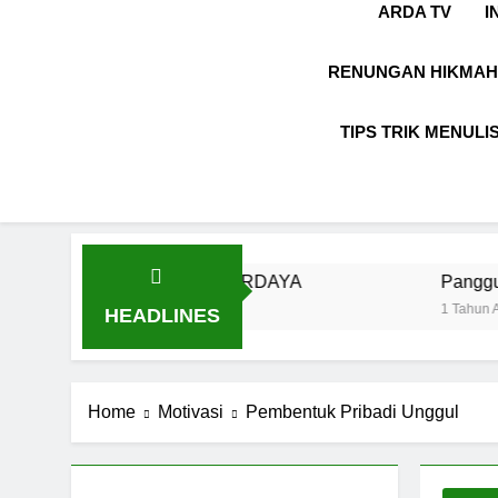
ARDA TV
I
RENUNGAN HIKMAH
TIPS TRIK MENULI
KARYA & BERDAYA
Panggung Kebenaran
1 Tahun Ago
HEADLINES
Home
Motivasi
Pembentuk Pribadi Unggul