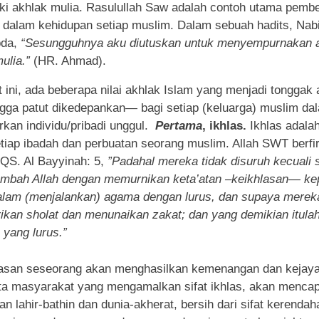
ki akhlak mulia. Rasulullah Saw adalah contoh utama pemb
 dalam kehidupan setiap muslim. Dalam sebuah hadits, Nab
bda,
“Sesungguhnya aku diutuskan untuk menyempurnakan 
ulia.”
(HR. Ahmad).
t ini, ada beberapa nilai akhlak Islam yang menjadi tonggak
gga patut dikedepankan— bagi setiap (keluarga) muslim da
rkan individu/pribadi unggul.
Pertama
, ikhlas.
Ikhlas adalah 
etiap ibadah dan perbuatan seorang muslim. Allah SWT berf
QS. Al Bayyinah: 5,
”Padahal mereka tidak disuruh kecuali
mbah Allah dengan memurnikan keta’atan –keikhlasan— ke
lam (menjalankan) agama dengan lurus, dan supaya merek
ikan sholat dan menunaikan zakat; dan yang demikian itula
yang lurus.”
asan seseorang akan menghasilkan kemenangan dan kejay
a masyarakat yang mengamalkan sifat ikhlas, akan mencap
an lahir-bathin dan dunia-akherat, bersih dari sifat kerenda