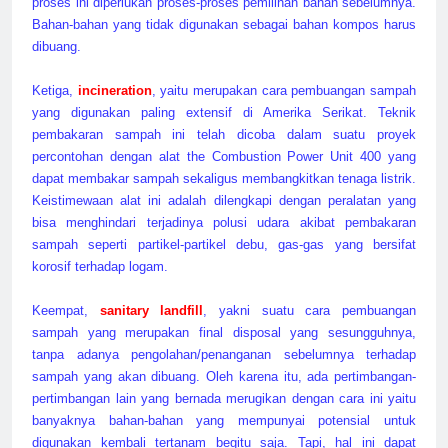
proses ini diperlukan proses-proses pemilihan bahan sebelumnya.
Bahan-bahan yang tidak digunakan sebagai bahan kompos harus
dibuang.
Ketiga,
incineration
, yaitu merupakan cara pembuangan sampah
yang digunakan paling extensif di Amerika Serikat. Teknik
pembakaran sampah ini telah dicoba dalam suatu proyek
percontohan dengan alat the Combustion Power Unit 400 yang
dapat membakar sampah sekaligus membangkitkan tenaga listrik.
Keistimewaan alat ini adalah dilengkapi dengan peralatan yang
bisa menghindari terjadinya polusi udara akibat pembakaran
sampah seperti partikel-partikel debu, gas-gas yang bersifat
korosif terhadap logam.
Keempat,
sanitary landfill
, yakni suatu cara pembuangan
sampah yang merupakan final disposal yang sesungguhnya,
tanpa adanya pengolahan/penanganan sebelumnya terhadap
sampah yang akan dibuang. Oleh karena itu, ada pertimbangan-
pertimbangan lain yang bernada merugikan dengan cara ini yaitu
banyaknya bahan-bahan yang mempunyai potensial untuk
digunakan kembali tertanam begitu saja. Tapi, hal ini dapat