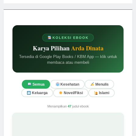
KOLEKSI EBOOK
Karya Pilihan
Arda Dinata
Tersedia di Google Play Books / KBM App — klik untuk
membaca atau membeli
Semua
Kesehatan
Menulis
Keluarga
Novel/Fiksi
Islami
Menampilkan
47
judul ebook