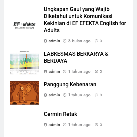
Ungkapan Gaul yang Wajib
Diketahui untuk Komunikasi
Kekinian di EF EFEKTA English for
Adults
admin
8 bulan ago
0
LABKESMAS BERKARYA &
BERDAYA
admin
1 tahun ago
0
Panggung Kebenaran
admin
1 tahun ago
0
Cermin Retak
admin
1 tahun ago
0