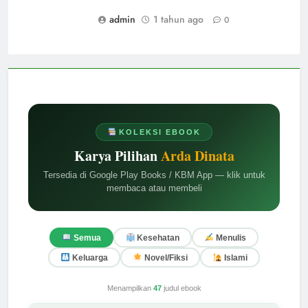
admin
1 tahun ago
0
KOLEKSI EBOOK
Karya Pilihan
Arda Dinata
Tersedia di Google Play Books / KBM App — klik untuk
membaca atau membeli
Semua
Kesehatan
Menulis
Keluarga
Novel/Fiksi
Islami
Menampilkan
47
judul ebook