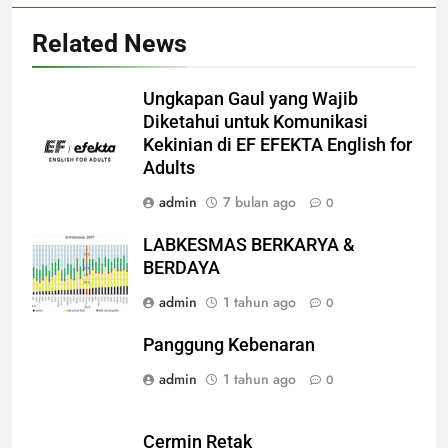
Related News
Ungkapan Gaul yang Wajib
Diketahui untuk Komunikasi
Kekinian di EF EFEKTA English for
Adults
admin
7 bulan ago
0
LABKESMAS BERKARYA &
BERDAYA
admin
1 tahun ago
0
Panggung Kebenaran
admin
1 tahun ago
0
Cermin Retak