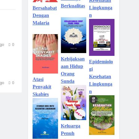
Kesehatan
Berkualitas
Lingkunga
Bersahabat
n
Dengan
Malaria
go
0
Kebijaksan
Epidemiolo
aan Hidup
gi
Orang
Kesehatan
Atasi
Sunda
go
0
Lingkunga
Penyakit
n
Skabies
Keluarga
Penuh