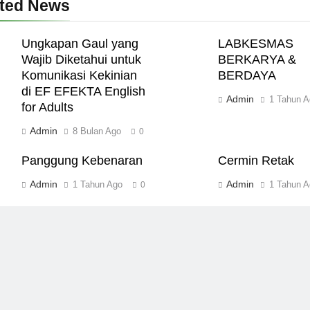
ated News
Ungkapan Gaul yang
LABKESMAS
Wajib Diketahui untuk
BERKARYA &
Komunikasi Kekinian
BERDAYA
di EF EFEKTA English
Admin
1 Tahun A
for Adults
Admin
8 Bulan Ago
0
Panggung Kebenaran
Cermin Retak
Admin
Admin
1 Tahun Ago
1 Tahun A
0