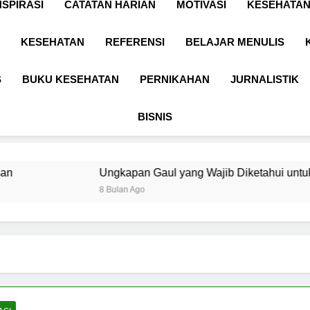
NSPIRASI
CATATAN HARIAN
MOTIVASI
KESEHATAN
KESEHATAN
REFERENSI
BELAJAR MENULIS
S
BUKU KESEHATAN
PERNIKAHAN
JURNALISTIK
BISNIS
Ungkapan Gaul yang Wajib Diketahui untuk Komunikasi Ke
8 Bulan Ago