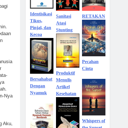
bagi
Identisikasi
Sanitasi
RETAKAN
Tikus,
Atasi
min.
Pinjal, dan
Stunting
edaan
Kecoa
an
anusia
Pecahan
r
Cinta
Produktif
ata-
Bersahabat
Menulis
ya
Dengan
Artikel
ah.
Nyamuk
Kesehatan
an-Nya
Whispers of
g Aku,