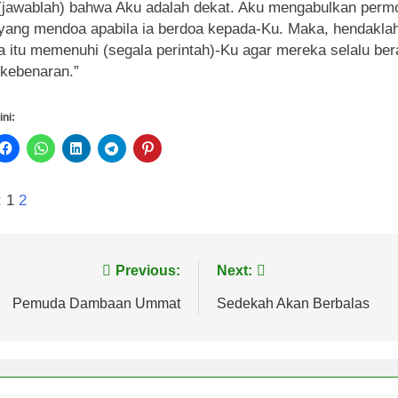
jawablah) bahwa Aku adalah dekat. Aku mengabulkan per
yang mendoa apabila ia berdoa kepada-Ku. Maka, hendakla
 itu memenuhi (segala perintah)-Ku agar mereka selalu be
kebenaran.”
ini:
:
1
2
vigasi
Previous:
Next:
s
Pemuda Dambaan Ummat
Sedekah Akan Berbalas