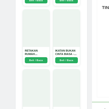
Beli / Baca
Beli / Baca
TIDAK SUCI -
Arda Dinata
TI
RETAKAN
IKATAN BUKAN
RUMAH
CINTA BIASA -
TANGGA:
Arda Dinata
Beli / Baca
Beli / Baca
Sebuah
Perjalanan
Emosional yang
Intim dan
Mendalam - Arda
Dinata