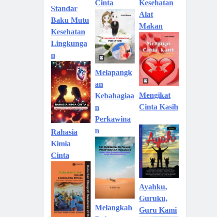
Kesehatan
Cinta
Standar
Alat
Baku Mutu
Makan
Kesehatan
Lingkunga
n
Melapangk
an
Mengikat
Kebahagiaa
Cinta Kasih
n
Perkawina
n
Rahasia
Kimia
Cinta
Ayahku,
Guruku,
Melangkah
Guru Kami