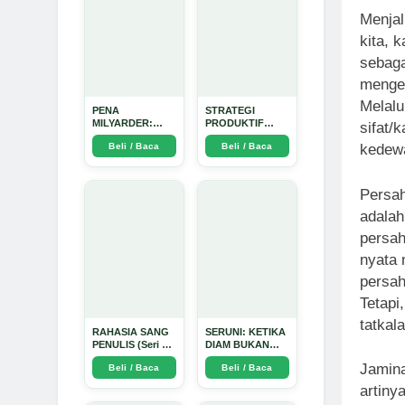
Menjal
kita, 
sebaga
mengen
Melalu
PENA
STRATEGI
MILYARDER:
PRODUKTIF
sifat/
Kisah, Rahasia
MENULIS
Beli / Baca
Beli / Baca
kedewa
Sukses, dan
UPDATE - Arda
Panduan Menjadi
Dinata
Penulis 1 Milyar
di KBM App dari
Persah
Nol - Arda Dinata
adalah
persah
nyata 
persah
Tetapi
tatkal
RAHASIA SANG
SERUNI: KETIKA
PENULIS (Seri 1)
DIAM BUKAN
- Arda Dinata
LAGI PILIHAN -
Jamina
Beli / Baca
Beli / Baca
Arda Dinata
artiny