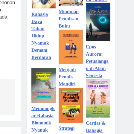
the Sunset
mohonan
h
Mindmap
Rahasia
rada
Penulisan
Daya
Buku
Tahan
Hidup
Nyamuk
Epos
Demam
Aurora:
Berdarah
Petualanga
n di Alam
Menjadi
Semesta
Penulis
Mandiri
Memnongk
ar Rahasia
Bionomik
Cerdas &
Strategi
Nyanuk
Bahagia