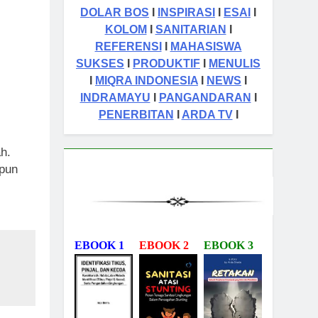
DOLAR BOS
I
INSPIRASI
I
ESAI
I
KOLOM
I
SANITARIAN
I
REFERENSI
I
MAHASISWA
SUKSES
I
PRODUKTIF
I
MENULIS
I
MIQRA INDONESIA
I
NEWS
I
INDRAMAYU
I
PANGANDARAN
I
PENERBITAN
I
ARDA TV
I
h.
 pun
EBOOK 1
EBOOK 2
EBOOK 3