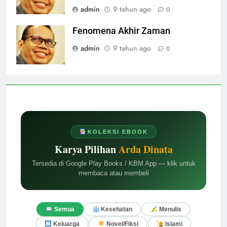
admin
9 tahun ago
0
Fenomena Akhir Zaman
admin
9 tahun ago
0
KOLEKSI EBOOK
Karya Pilihan
Arda Dinata
Tersedia di Google Play Books / KBM App — klik untuk
membaca atau membeli
Semua
Kesehatan
Menulis
Keluarga
Novel/Fiksi
Islami