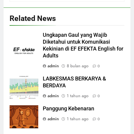
Related News
Ungkapan Gaul yang Wajib
Diketahui untuk Komunikasi
Kekinian di EF EFEKTA English for
Adults
admin
8 bulan ago
0
LABKESMAS BERKARYA &
BERDAYA
admin
1 tahun ago
0
Panggung Kebenaran
admin
1 tahun ago
0