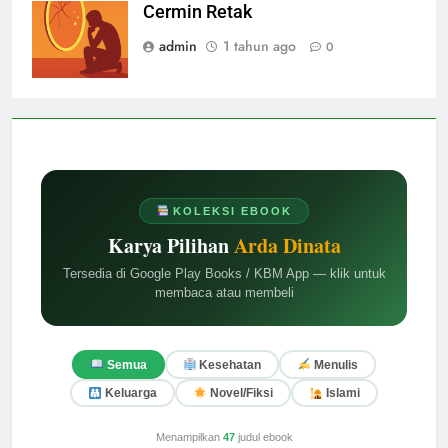
Cermin Retak
admin
1 tahun ago
0
KOLEKSI EBOOK
Karya Pilihan
Arda Dinata
Tersedia di Google Play Books / KBM App — klik untuk
membaca atau membeli
Semua
Kesehatan
Menulis
Keluarga
Novel/Fiksi
Islami
Menampilkan
47
judul ebook