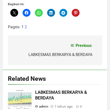
Bagikan ini:
Pages:
1
2
Previous:
Navigasi
pos
LABKESMAS BERKARYA & BERDAYA
Related News
LABKESMAS BERKARYA &
BERDAYA
admin
1 tahun ago
0