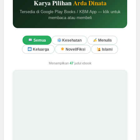
Karya Pilihan
Arda Dinata
Tersedia di Google Play Books / KBM App — klik untuk
membaca atau membeli
Semua
Kesehatan
Menulis
Keluarga
Novel/Fiksi
Islami
Menampilkan
47
judul ebook