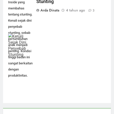
Stunting
Inside yang
membahas
Arda Dinata
4 tahun ago
3
tentang stunting.
Kenali sejak dini
penyebab
stunting, sebab
pertumbuhan
anak menjadi
penting. Kondisi
tinggi badan ini
sangat berkaitan
dengan
produktivitas.