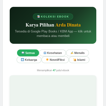
KOLEKSI EBOOK
Karya Pilihan
Arda Dinata
Tersedia di Google Play Books / KBM App — klik untuk
membaca atau membeli
Semua
Kesehatan
Menulis
Keluarga
Novel/Fiksi
Islami
Menampilkan
47
judul ebook