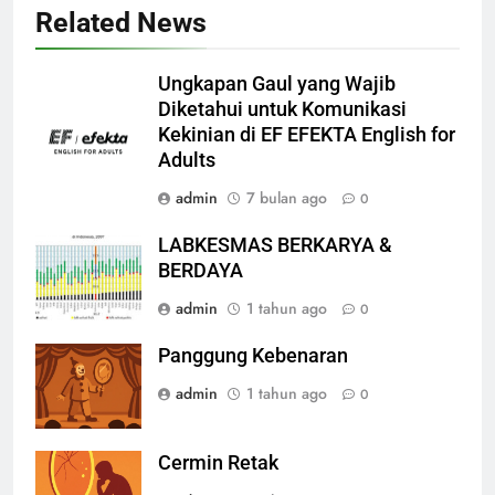
Related News
Ungkapan Gaul yang Wajib
Diketahui untuk Komunikasi
Kekinian di EF EFEKTA English for
Adults
admin
7 bulan ago
0
LABKESMAS BERKARYA &
BERDAYA
admin
1 tahun ago
0
Panggung Kebenaran
admin
1 tahun ago
0
Cermin Retak