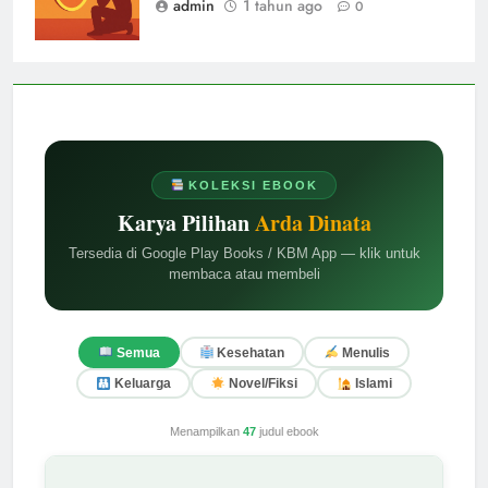
admin
1 tahun ago
0
KOLEKSI EBOOK
Karya Pilihan
Arda Dinata
Tersedia di Google Play Books / KBM App — klik untuk
membaca atau membeli
Semua
Kesehatan
Menulis
Keluarga
Novel/Fiksi
Islami
Menampilkan
47
judul ebook