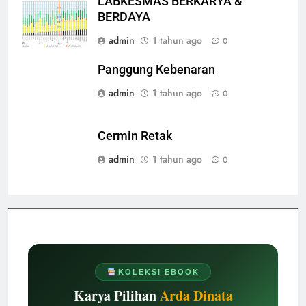
LABKESMAS BERKARYA &
BERDAYA
admin
1 tahun ago
0
Panggung Kebenaran
admin
1 tahun ago
0
Cermin Retak
admin
1 tahun ago
0
KOLEKSI EBOOK
Karya Pilihan
Arda Dinata