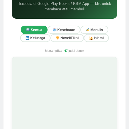
Tersedia di Google Play Books / KBM App — klik untuk
membaca atau membeli
Semua
Kesehatan
Menulis
Keluarga
Novel/Fiksi
Islami
Menampilkan
47
judul ebook