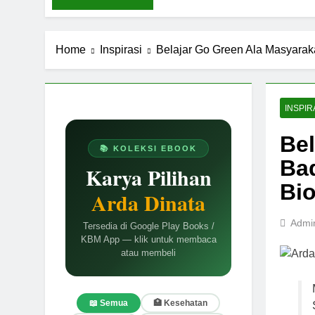
Home
Inspirasi
Belajar Go Green Ala Masyarak
INSPIR
Bel
📚 KOLEKSI EBOOK
Ba
Karya Pilihan
Bio
Arda Dinata
Admi
Tersedia di Google Play Books /
KBM App — klik untuk membaca
atau membeli
📖 Semua
🏥 Kesehatan