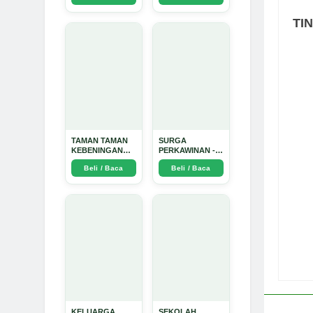
Dinata
TI
TAMAN TAMAN
SURGA
KEBENINGAN
PERKAWINAN -
HATI - Arda
Arda Dinata
Beli / Baca
Beli / Baca
Dinata
KELUARGA
SEKOLAH