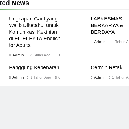
ated News
Ungkapan Gaul yang
LABKESMAS
Wajib Diketahui untuk
BERKARYA &
Komunikasi Kekinian
BERDAYA
di EF EFEKTA English
Admin
1 Tahun A
for Adults
Admin
8 Bulan Ago
0
Panggung Kebenaran
Cermin Retak
Admin
Admin
1 Tahun Ago
1 Tahun A
0