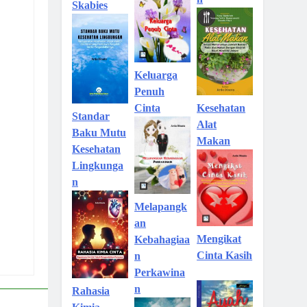
Skabies
Keluarga
Penuh
Kesehatan
Cinta
Standar
Alat
Baku Mutu
Makan
Kesehatan
Lingkunga
n
Melapangk
an
Mengikat
Kebahagiaa
Cinta Kasih
n
Perkawina
n
Rahasia