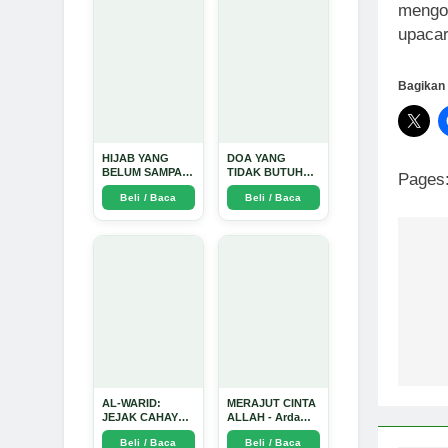
mengob
Mendalam - Arda
Dinata
upacar
Bagikan 
HIJAB YANG
DOA YANG
BELUM SAMPAI
TIDAK BUTUH
Pages
KE HATI: Ketika
SINYAL: Kisah
Beli / Baca
Beli / Baca
Cinta Seorang
Tiga Jiwa yang
Ustadz Menjadi
Tersesat di Era AI
Cermin yang
dan Menemukan
Paling Kejam -
Jalan Pulang di
Arda Dinata
Bulan
Na
Ramadhan" -
Arda Dinata
po
AL-WARID:
MERAJUT CINTA
JEJAK CAHAYA
ALLAH - Arda
DI ANTARA DUA
Dinata
Beli / Baca
Beli / Baca
ZAMAN - Arda