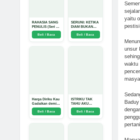
Sement
sejala
yaitu 
RAHASIA SANG
SERUNI: KETIKA
pestis
PENULIS (Seri 1)
DIAM BUKAN
- Arda Dinata
LAGI PILIHAN -
Beli / Baca
Beli / Baca
Arda Dinata
Menur
unsur 
sehing
waktu 
pencem
masyar
Sedang
Harga Diriku Kau
ISTRIKU TAK
Baduy 
Gadaikan demi
TAHU AKU
Perempuan Itu -
PENGUSAHA
dengan
Beli / Baca
Beli / Baca
Arda Dinata
EMAS - Arda
penggu
Dinata
pertan
Masyar