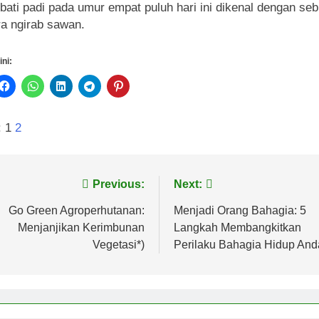
ati padi pada umur empat puluh hari ini dikenal dengan seb
a ngirab sawan.
ini:
:
1
2
vigasi
Previous:
Next:
s
Go Green Agroperhutanan:
Menjadi Orang Bahagia: 5
Menjanjikan Kerimbunan
Langkah Membangkitkan
Vegetasi*)
Perilaku Bahagia Hidup And