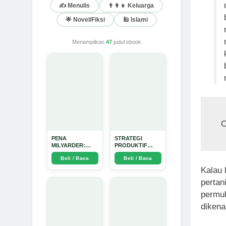
✍️ Menulis
👨‍👩‍👧 Keluarga
🌟 Novel/Fiksi
🕌 Islami
Menampilkan
47
judul ebook
O
PENA
STRATEGI
MILYARDER:
PRODUKTIF
Kisah, Rahasia
MENULIS
Beli / Baca
Beli / Baca
Sukses, dan
UPDATE - Arda
Panduan Menjadi
Dinata
Kalau 
Penulis 1 Milyar
di KBM App dari
pertan
Nol - Arda Dinata
permuk
dikenal