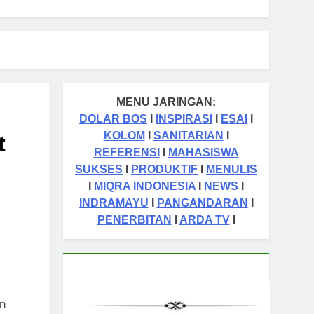
MENU JARINGAN:
DOLAR BOS
I
INSPIRASI
I
ESAI
I
KOLOM
I
SANITARIAN
I
t
REFERENSI
I
MAHASISWA
SUKSES
I
PRODUKTIF
I
MENULIS
I
MIQRA INDONESIA
I
NEWS
I
INDRAMAYU
I
PANGANDARAN
I
PENERBITAN
I
ARDA TV
I
an