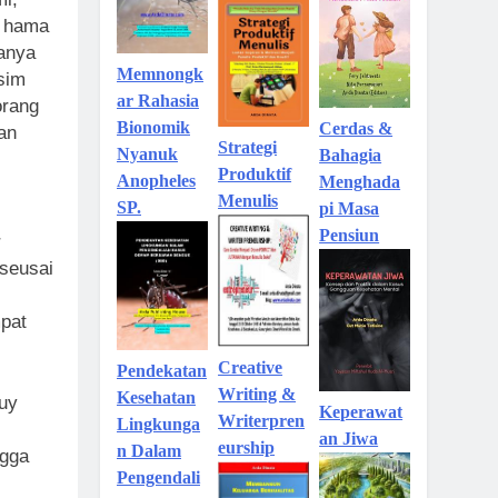
n hama
sanya
Memnongk
usim
ar Rahasia
orang
Bionomik
Cerdas &
an
Strategi
Nyanuk
Bahagia
Produktif
Anopheles
Menghada
Menulis
SP.
pi Masa
Pensiun
r
 seusai
mpat
Creative
Pendekatan
Writing &
Kesehatan
uy
Keperawat
Writerpren
Lingkunga
an Jiwa
eurship
n Dalam
ngga
Pengendali