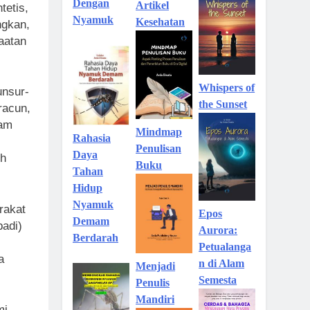
Dengan
Artikel
tetis,
Nyamuk
Kesehatan
ngkan,
faatan
Whispers of
nsur-
the Sunset
racun,
lam
Mindmap
Rahasia
Penulisan
Daya
eh
Buku
Tahan
Hidup
Nyamuk
rakat
Epos
Demam
adi)
Aurora:
Berdarah
Petualanga
a
n di Alam
Menjadi
Semesta
Penulis
Mandiri
i,