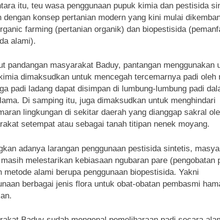
ara itu, teu wasa penggunaan pupuk kimia dan pestisida sin
n dengan konsep pertanian modern yang kini mulai dikemba
organic farming (pertanian organik) dan biopestisida (peman
ida alami).
ut pandangan masyarakat Baduy, pantangan menggunakan u
kimia dimaksudkan untuk mencegah tercemarnya padi oleh 
ga padi ladang dapat disimpan di lumbung-lumbung padi da
lama. Di samping itu, juga dimaksudkan untuk menghindari
aran lingkungan di sekitar daerah yang dianggap sakral ol
akat setempat atau sebagai tanah titipan nenek moyang.
kan adanya larangan penggunaan pestisida sintetis, masya
masih melestarikan kebiasaan ngubaran pare (pengobatan p
 metode alami berupa penggunaan biopestisida. Yakni
naan berbagai jenis flora untuk obat-obatan pembasmi ham
ian.
akat Baduy sudah mengenal pemeliharaan padi secara alam