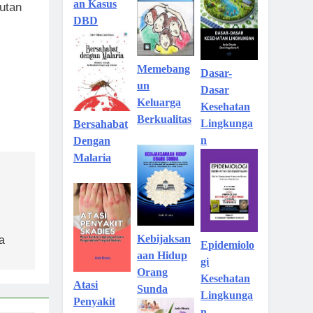
an Kasus
utan
DBD
Memebang
Dasar-
un
Dasar
Keluarga
Kesehatan
Berkualitas
Lingkunga
Bersahabat
n
Dengan
Malaria
Kebijaksan
a
Epidemiolo
aan Hidup
gi
Orang
Kesehatan
Atasi
Sunda
Lingkunga
Penyakit
n