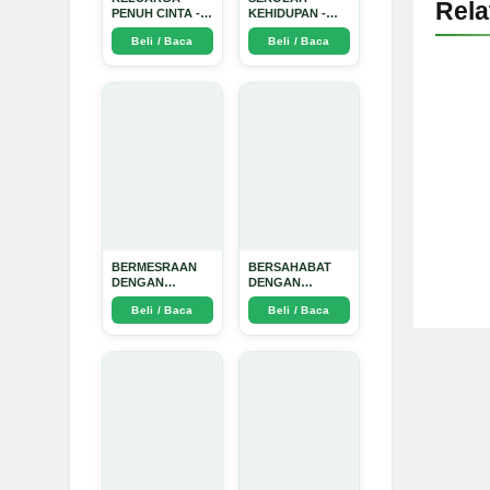
Rel
PENUH CINTA -
KEHIDUPAN -
Arda Dinata
Arda Dinata
Beli / Baca
Beli / Baca
BERMESRAAN
BERSAHABAT
DENGAN
DENGAN
KEBAIKAN - Arda
NYAMUK: Jurus
Beli / Baca
Beli / Baca
Dinata
Jitu Atasi
Penyakit
Bersumber
Nyamuk - Arda
Dinata