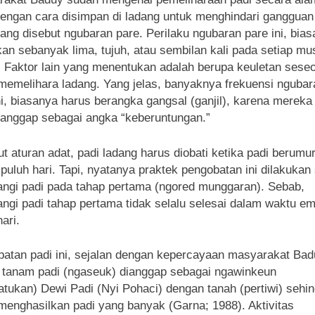
dengan cara disimpan di ladang untuk menghindari ganggua
yang disebut ngubaran pare. Perilaku ngubaran pare ini, bia
kan sebanyak lima, tujuh, atau sembilan kali pada setiap m
 Faktor lain yang menentukan adalah berupa keuletan sese
memelihara ladang. Yang jelas, banyaknya frekuensi ngubar
ni, biasanya harus berangka gangsal (ganjil), karena mereka
nggap sebagai angka “keberuntungan.”
t aturan adat, padi ladang harus diobati ketika padi berumu
puluh hari. Tapi, nyatanya praktek pengobatan ini dilakukan
ngi padi pada tahap pertama (ngored munggaran). Sebab,
ngi padi tahap pertama tidak selalu selesai dalam waktu e
ari.
atan padi ini, sejalan dengan kepercayaan masyarakat Bad
tanam padi (ngaseuk) dianggap sebagai ngawinkeun
tukan) Dewi Padi (Nyi Pohaci) dengan tanah (pertiwi) sehi
menghasilkan padi yang banyak (Garna; 1988). Aktivitas