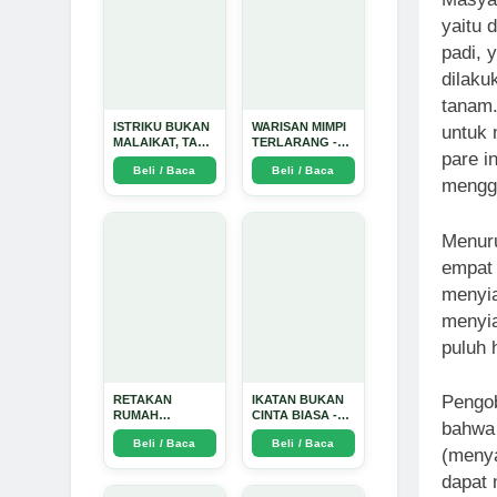
yaitu 
padi, 
dilaku
tanam.
ISTRIKU BUKAN
WARISAN MIMPI
untuk 
MALAIKAT, TAPI
TERLARANG -
pare i
AKU JUGA
Arda Dinata
Beli / Baca
Beli / Baca
TIDAK SUCI -
mengga
Arda Dinata
Menuru
empat 
menyia
menyia
puluh h
Pengob
RETAKAN
IKATAN BUKAN
RUMAH
CINTA BIASA -
bahwa 
TANGGA:
Arda Dinata
Beli / Baca
Beli / Baca
Sebuah
(menya
Perjalanan
Emosional yang
dapat 
Intim dan