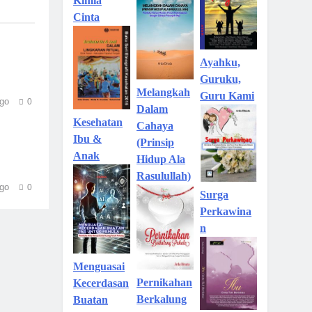
Kimia
Cinta
Ayahku,
Guruku,
Melangkah
Guru Kami
go
0
Dalam
Kesehatan
Cahaya
Ibu &
(Prinsip
Anak
Hidup Ala
Rasulullah)
go
0
Surga
Perkawina
n
Menguasai
Pernikahan
Kecerdasan
Berkalung
Buatan