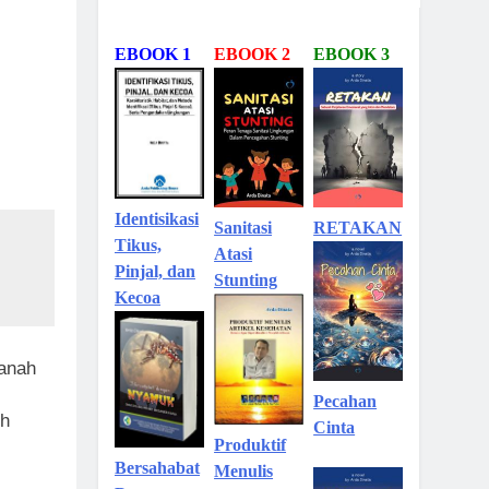
EBOOK 1
EBOOK 2
EBOOK 3
Identisikasi
Sanitasi
RETAKAN
Tikus,
Atasi
Pinjal, dan
Stunting
Kecoa
tanah
Pecahan
ih
Cinta
Produktif
Bersahabat
Menulis