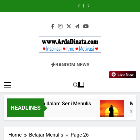
Skip
Wajib
BERDAYA
Wajib
BERDAYA
Diketahui
Diketahui
to
untuk
untuk
content
Komunikasi
Komunikasi
Kekinian
Kekinian
di
di
EF
EF
EFEKTA
EFEKTA
English
English
for
for
Adults
Adults
Www.ArdaDinata
Inspirasi, Ilmu, Dan Motivasi
RANDOM NEWS
Live Now
erbangkan Kata dalam Seni Menulis
Melangka
HEADLINES
 Tahun Ago
3 Tahun Ag
Home
Belajar Menulis
Page 26