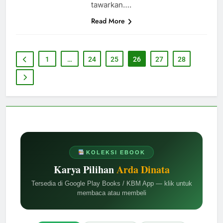
tawarkan….
Read More
1
…
24
25
26
27
28
KOLEKSI EBOOK
Karya Pilihan
Arda Dinata
Tersedia di Google Play Books / KBM App — klik untuk
membaca atau membeli