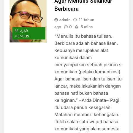
Agar Menulis Selancar
Berbicara
admin
11 tahun
ago
0
5 mins
BELAJAR
“Menulis itu bahasa tulisan.
MENULIS
Berbicara adalah bahasa lisan.
Keduanya merupakan alat
komunikasi dalam
menyampaikan sebuah pikiran si
komunikan (pelaku komunikasi).
Agar bahasa lisan dan tulisan itu
lancar, maka lakukanlah dengan
bahasa hati bukan bahasa
keinginan.” ~Arda Dinata~ Pagi
itu udara penuh kesegaran.
Matahari memberi kehangatan.
Itulah salah satu wujud bahasa
komunikasi yang alam semesta