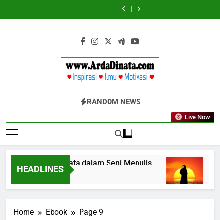
Skip
Wajib
BERDAYA
Wajib
BERDAYA
Diketahui
Diketahui
to
untuk
untuk
content
Komunikasi
Komunikasi
Kekinian
Kekinian
di
di
EF
EF
EFEKTA
EFEKTA
English
English
for
for
Adults
Adults
Www.ArdaDinata
Inspirasi, Ilmu, Dan Motivasi
RANDOM NEWS
Live Now
Terbangkan Kata dalam Seni Menulis
Melan
HEADLINES
3 Tahun Ago
3 Tahu
Home
Ebook
Page 9