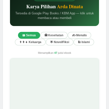
Karya Pilihan
Arda Dinata
Tersedia di Google Play Books / KBM App — klik untuk
membaca atau membeli
📖 Semua
🏥 Kesehatan
✍️ Menulis
👨‍👩‍👧 Keluarga
🌟 Novel/Fiksi
🕌 Islami
Menampilkan
47
judul ebook