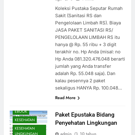
Koleksi Pustaka Seputar Rumah
Sakit (Sanitasi RS dan
Pengelolaan Limbah RS). Biaya
JASA PAKET SANITASI RS/
PENGELOLAAN LIMBAH RS itu
hanya @ Rp. 55 ribu + 3 digit
terakhir no. Hp Anda (misal: no
Hp Anda 081.320.476.048 berarti
jumlah yang Anda transfer
adalah Rp. 55.048 saja). Dan
kalau pesennya 2 paket
sekaligus HANYA Rp. 100.048…
Read More
EBOOK
Paket Epustaka Bidang
KESEHATAN
Penyehatan Lingkungan
KESEHATAN
admin
10 tahun
LINGKUNGAN