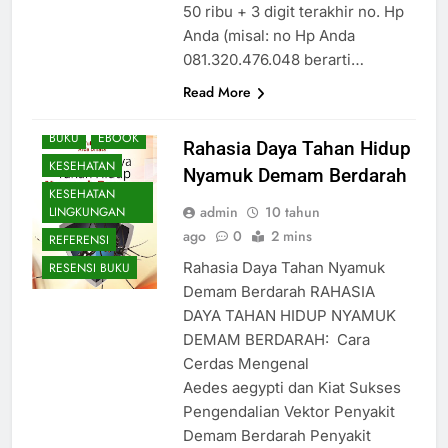
50 ribu + 3 digit terakhir no. Hp
Anda (misal: no Hp Anda
081.320.476.048 berarti…
Read More
BUKU
EBOOK
Rahasia Daya Tahan Hidup
KESEHATAN
Nyamuk Demam Berdarah
KESEHATAN
admin
10 tahun
LINGKUNGAN
ago
0
2 mins
REFERENSI
Rahasia Daya Tahan Nyamuk
RESENSI BUKU
Demam Berdarah RAHASIA
DAYA TAHAN HIDUP NYAMUK
DEMAM BERDARAH: Cara
Cerdas Mengenal
Aedes aegypti dan Kiat Sukses
Pengendalian Vektor Penyakit
Demam Berdarah Penyakit