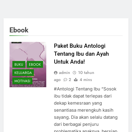
Ebook
Paket Buku Antologi
Tentang Ibu dan Ayah
Untuk Anda!
BUKU
EBOOK
admin
10 tahun
KELUARGA
ago
2
4 mins
MOTIVASI
#Antologi Tentang Ibu “Sosok
ibu tidak dapat terlepas dari
dekap kemesraan yang
senantiasa merengkuh kasih
sayang. Dia akan selalu datang
dari berbagai penjuru
problematika anaknya, bersiap