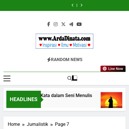
Skip
Wajib
BERDAYA
Wajib
BERDAYA
Diketahui
Diketahui
to
untuk
untuk
content
Komunikasi
Komunikasi
Kekinian
Kekinian
di
di
EF
EF
EFEKTA
EFEKTA
English
English
for
for
Adults
Adults
Www.ArdaDinata
Inspirasi, Ilmu, Dan Motivasi
RANDOM NEWS
Live Now
Terbangkan Kata dalam Seni Menulis
Mela
HEADLINES
3 Tahun Ago
3 Tah
Home
Jurnalistik
Page 7