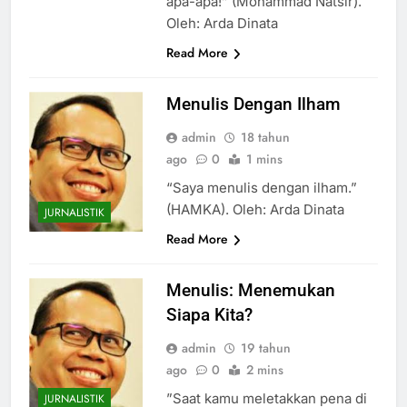
apa-apa!” (Mohammad Natsir).
Oleh: Arda Dinata
Read More
Menulis Dengan Ilham
admin
18 tahun
ago
0
1 mins
“Saya menulis dengan ilham.”
(HAMKA). Oleh: Arda Dinata
JURNALISTIK
Read More
Menulis: Menemukan
Siapa Kita?
admin
19 tahun
ago
0
2 mins
”Saat kamu meletakkan pena di
JURNALISTIK