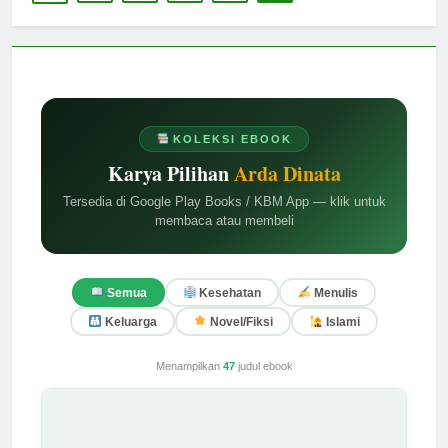
KOLEKSI EBOOK
Karya Pilihan
Arda Dinata
Tersedia di Google Play Books / KBM App — klik untuk
membaca atau membeli
Semua
Kesehatan
Menulis
Keluarga
Novel/Fiksi
Islami
Menampilkan
47
judul ebook