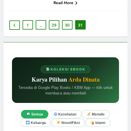
Read More
1
…
29
30
31
KOLEKSI EBOOK
Karya Pilihan
Arda Dinata
Tersedia di Google Play Books / KBM App — klik untuk
membaca atau membeli
Semua
Kesehatan
Menulis
Keluarga
Novel/Fiksi
Islami