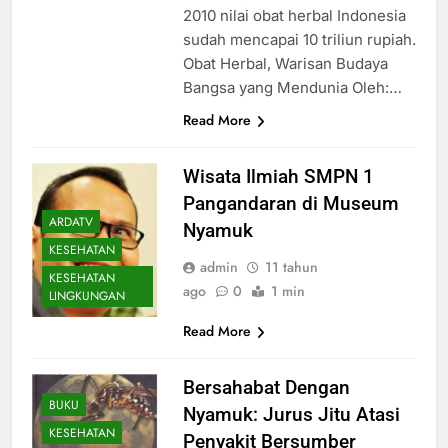
2010 nilai obat herbal Indonesia
sudah mencapai 10 triliun rupiah.
Obat Herbal, Warisan Budaya
Bangsa yang Mendunia Oleh:…
Read More
Wisata Ilmiah SMPN 1
Pangandaran di Museum
ARDATV
Nyamuk
KESEHATAN
admin
11 tahun
KESEHATAN
ago
0
1 min
LINGKUNGAN
Read More
Bersahabat Dengan
BUKU
Nyamuk: Jurus Jitu Atasi
KESEHATAN
Penyakit Bersumber