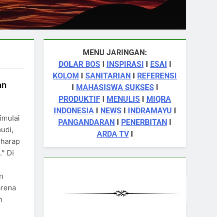
MENU JARINGAN:
DOLAR BOS
I
INSPIRASI
I
ESAI
I
KOLOM
I
SANITARIAN
I
REFERENSI
an
I
MAHASISWA SUKSES
I
PRODUKTIF
I
MENULIS
I
MIQRA
INDONESIA
I
NEWS
I
INDRAMAYU
I
imulai
PANGANDARAN
I
PENERBITAN
I
udi,
ARDA TV
I
rharap
.” Di
a
n
arena
h