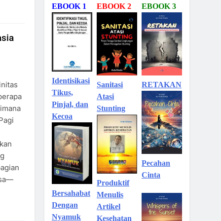
EBOOK 1
EBOOK 2
EBOOK 3
sia
Identisikasi
nitas
Sanitasi
RETAKAN
Tikus,
berapa
Atasi
Pinjal, dan
aimana
Stunting
Kecoa
Pagi
kan
ng
Pecahan
bagian
Cinta
esa—
Produktif
Bersahabat
Menulis
Dengan
Artikel
Nyamuk
Kesehatan