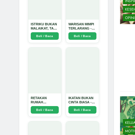
INSPI
KESE
OPINI
ISTRIKU BUKAN
WARISAN MIMPI
MALAIKAT, TAPI
TERLARANG -
AKU JUGA
Arda Dinata
Beli / Baca
Beli / Baca
TIDAK SUCI -
Arda Dinata
RETAKAN
IKATAN BUKAN
RUMAH
CINTA BIASA -
TANGGA:
Arda Dinata
Beli / Baca
Beli / Baca
Sebuah
Perjalanan
Emosional yang
KELU
Intim dan
Mendalam - Arda
MOTI
Dinata