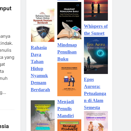
mput
Whispers of
the Sunset
hanya
tindak.
Mindmap
Rahasia
enulis
Penulisan
Daya
ka yang
Buku
Tahan
gat
Hidup
ta
Nyamuk
enuh
Epos
Demam
Aurora:
Berdarah
ng…
Petualanga
n di Alam
Menjadi
Semesta
Penulis
Mandiri
nsia