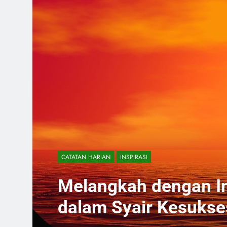
CATATAN HARIAN
INSPIRASI
Melangkah dengan In
dalam Syair Kesuks