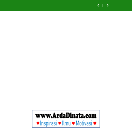
Wajib
BERDAYA
Wajib
BERDAYA
Diketahui
Diketahui
untuk
untuk
Komunikasi
Komunikasi
Kekinian
Kekinian
di
di
EF
EF
EFEKTA
EFEKTA
English
English
for
for
Adults
Adults