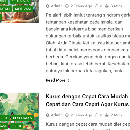
RASI
KELUARGA
Admin
2 Tahun Ago
0
3 Mins
HATAN
MOTIVASI
Pelajari lebih lanjut tentang sindrom geria
tantangan kesehatan pada lansia, dan
bagaimana keluarga bisa memberikan
dukungan terbaik untuk kualitas hidup m
Oleh: Arda Dinata Ketika usia kita bertam
tubuh kita mulai merespons dengan cara
berbeda. Gerakan yang dulu ringan dan 
beban, kini terasa lebih berat. Kesehatan
dulunya tak pernah kita ragukan, mulai…
Read More
Kurus dengan Cepat Cara Mudah 
Cepat dan Cara Cepat Agar Kurus
Admin
2 Tahun Ago
0
2 Mins
ARGA
KESEHATAN
Kurus dengan cepat cara mudah diet cep
VASI
OPINI