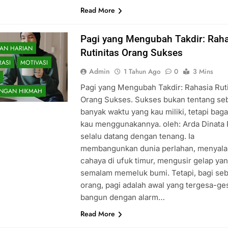
Read More
Pagi yang Mengubah Takdir: Raha
TAN HARIAN
Rutinitas Orang Sukses
RASI
MOTIVASI
Admin
1 Tahun Ago
0
3 Mins
Pagi yang Mengubah Takdir: Rahasia Ruti
NGAN HIKMAH
Orang Sukses. Sukses bukan tentang se
banyak waktu yang kau miliki, tetapi bag
kau menggunakannya. oleh: Arda Dinata 
selalu datang dengan tenang. Ia
membangunkan dunia perlahan, menyala
cahaya di ufuk timur, mengusir gelap ya
semalam memeluk bumi. Tetapi, bagi se
orang, pagi adalah awal yang tergesa-g
bangun dengan alarm…
Read More