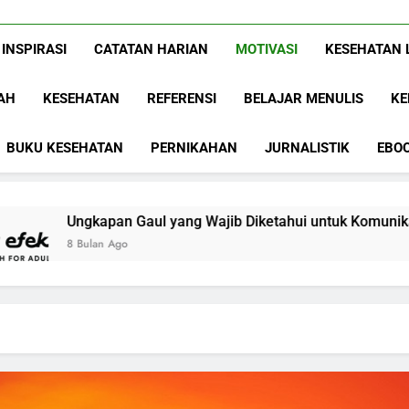
Www.ArdaDinat
Inspirasi, Ilmu, Dan Motivasi
INSPIRASI
CATATAN HARIAN
MOTIVASI
KESEHATAN 
AH
KESEHATAN
REFERENSI
BELAJAR MENULIS
KE
BUKU KESEHATAN
PERNIKAHAN
JURNALISTIK
EBO
Gaul yang Wajib Diketahui untuk Komunikasi Kekinian di EF EF