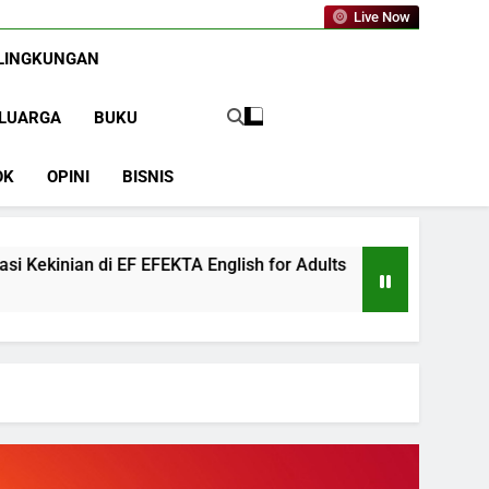
a.com
Live Now
LINGKUNGAN
LUARGA
BUKU
OK
OPINI
BISNIS
EKTA English for Adults
LABKESMAS BERKAR
1 Tahun Ago