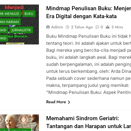
Mindmap Penulisan Buku: Menje
AR MENULIS
BUKU
Era Digital dengan Kata-kata
TAN HARIAN
Admin
2 Tahun Ago
0
3 Mins
RASI
JURNALISTIK
Buku Mindmap Penulisan Buku ini tidak 
VASI
tentang teori. Ini adalah ajakan untuk ber
Bagi mereka yang bercita-cita menjadi p
buku, ini adalah langkah awal. Bagi mere
sudah berpengalaman, ini adalah pengin
untuk terus berkembang. oleh: Arda Dina
Pada sebuah cover sederhana namun p
makna, terpampang judul yang memikat:
“Mindmap Penulisan Buku: Aspek Penti
Read More
Memahami Sindrom Geriatri:
Tantangan dan Harapan untuk La