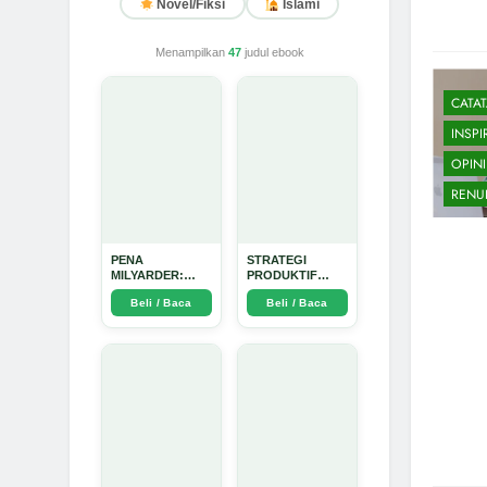
Novel/Fiksi
Islami
Menampilkan
47
judul ebook
CATA
INSPI
OPINI
RENU
PENA
STRATEGI
MILYARDER:
PRODUKTIF
Kisah, Rahasia
MENULIS
Beli / Baca
Beli / Baca
Sukses, dan
UPDATE - Arda
Panduan Menjadi
Dinata
Penulis 1 Milyar
di KBM App dari
Nol - Arda Dinata