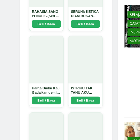
RAHASIA SANG
SERUNI: KETIKA
BELAJ
PENULIS (Seri 1)
DIAM BUKAN
- Arda Dinata
LAGI PILIHAN -
CATA
Beli / Baca
Beli / Baca
Arda Dinata
INSPI
MOTI
Harga Diriku Kau
ISTRIKU TAK
Gadaikan demi
TAHU AKU
Perempuan Itu -
PENGUSAHA
Beli / Baca
Beli / Baca
Arda Dinata
EMAS - Arda
Dinata