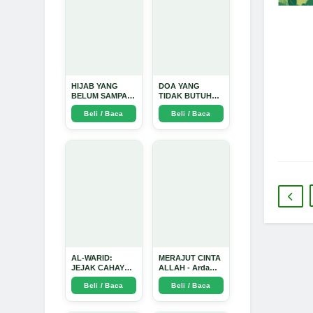
HIJAB YANG
DOA YANG
BELUM SAMPAI
TIDAK BUTUH
KE HATI: Ketika
SINYAL: Kisah
Beli / Baca
Beli / Baca
Cinta Seorang
Tiga Jiwa yang
Ustadz Menjadi
Tersesat di Era AI
Cermin yang
dan Menemukan
Paling Kejam -
Jalan Pulang di
Arda Dinata
Bulan
Ramadhan" -
Arda Dinata
AL-WARID:
MERAJUT CINTA
JEJAK CAHAYA
ALLAH - Arda
DI ANTARA DUA
Dinata
Beli / Baca
Beli / Baca
ZAMAN - Arda
Dinata