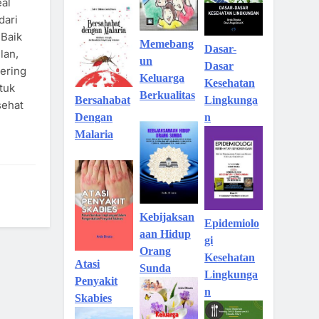
eal
dari
 Baik
Memebang
Dasar-
lan,
un
Dasar
ering
Keluarga
Kesehatan
tuk
Berkualitas
Lingkunga
Bersahabat
sehat
n
Dengan
Malaria
Kebijaksan
Epidemiolo
aan Hidup
gi
Orang
Kesehatan
Atasi
Sunda
Lingkunga
Penyakit
n
Skabies