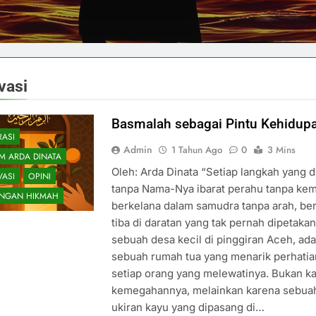
vasi
Basmalah sebagai Pintu Kehidup
RASI
Admin
1 Tahun Ago
0
3 Mins
M ARDA DINATA
Oleh: Arda Dinata “Setiap langkah yang d
VASI
OPINI
tanpa Nama-Nya ibarat perahu tanpa kem
NGAN HIKMAH
berkelana dalam samudra tanpa arah, be
tiba di daratan yang tak pernah dipetakan
sebuah desa kecil di pinggiran Aceh, ad
sebuah rumah tua yang menarik perhatia
setiap orang yang melewatinya. Bukan k
kemegahannya, melainkan karena sebua
ukiran kayu yang dipasang di…