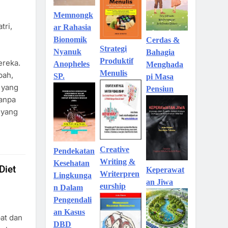
Memnongk
tri,
ar Rahasia
Bionomik
Cerdas &
Strategi
Nyanuk
Bahagia
Produktif
ereka.
Anopheles
Menghada
Menulis
bah,
SP.
pi Masa
 yang
Pensiun
tanpa
 yang
Creative
Pendekatan
Writing &
Kesehatan
Diet
Keperawat
Writerpren
Lingkunga
an Jiwa
eurship
n Dalam
Pengendali
an Kasus
at dan
DBD