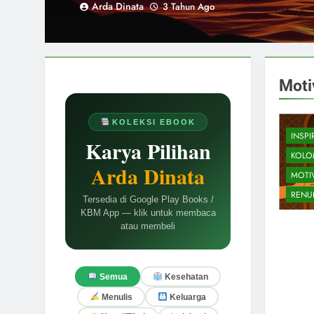
Arda Dinata
3 Tahun Ago
Moti
KOLEKSI EBOOK
INSPI
Karya Pilihan
KOLO
Arda Dinata
MOTI
RENU
Tersedia di Google Play Books /
KBM App — klik untuk membaca
atau membeli
Semua
Kesehatan
Menulis
Keluarga