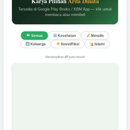
Karya Pilihan
Arda Dinata
Tersedia di Google Play Books / KBM App — klik untuk
membaca atau membeli
Semua
Kesehatan
Menulis
Keluarga
Novel/Fiksi
Islami
Menampilkan
47
judul ebook