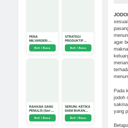
JODO
sesuai
pasang
menung
PENA
STRATEGI
MILYARDER:
PRODUKTIF
agar b
Kisah, Rahasia
MENULIS
Beli / Baca
Beli / Baca
makna
Sukses, dan
UPDATE - Arda
Panduan Menjadi
Dinata
keluar
Penulis 1 Milyar
di KBM App dari
menant
Nol - Arda Dinata
terhad
menund
Pada k
jodoh
sakina
RAHASIA SANG
SERUNI: KETIKA
yang p
PENULIS (Seri 1)
DIAM BUKAN
- Arda Dinata
LAGI PILIHAN -
Beli / Baca
Beli / Baca
Arda Dinata
Betapa