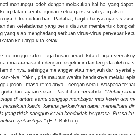
ati menunggu jodoh dengan melakukan hal-hal yang dapat
kung dalam pembangunan keluarga sakinah yang akan
uknya di kemudian hari. Padahal, begitu banyaknya sisi-sisi
an dan keteladanan yang perlu disusun membentuk bongka
g yang siap menghadang serbuan virus-virus penyebar keb
ikatan keluarga kita kelak.
e menunggu jodoh, juga bukan berarti kita dengan seenakn
ati masa-masa itu dengan tergelincir dan tergoda oleh naf
lam dirinya, sehingga melanggar atau menjauh dari syariat 
bkan-Nya. Yakni, pria maupun wanita hendaknya melalui epi
ggu jodoh –masa remajanya—dengan selalu waspada terha
 goda dan rayuan setan. Rasulullah bersabda,
“Wahai pemu
gsiapa di antara kamu sanggup membayar mas kawin dan m
, hendaklah kawin, karena perkawinan dapat memelihara dir
 yang tidak sanggup kawin hendaklah berpuasa. Puasa itu
ahkan syahwatnya.”
(HR. Bukhari).