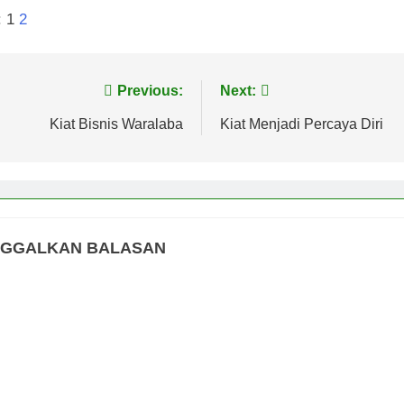
:
1
2
vigasi
Previous:
Next:
s
Kiat Bisnis Waralaba
Kiat Menjadi Percaya Diri
NGGALKAN BALASAN