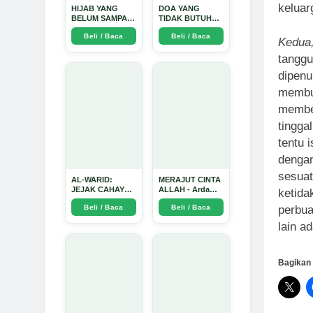
keluarg
HIJAB YANG
DOA YANG
BELUM SAMPAI
TIDAK BUTUH
KE HATI: Ketika
SINYAL: Kisah
Beli / Baca
Beli / Baca
Cinta Seorang
Tiga Jiwa yang
Kedua
Ustadz Menjadi
Tersesat di Era AI
tanggu
Cermin yang
dan Menemukan
Paling Kejam -
Jalan Pulang di
dipenu
Arda Dinata
Bulan
Ramadhan" -
membua
Arda Dinata
member
tingga
tentu 
dengan
sesuat
AL-WARID:
MERAJUT CINTA
JEJAK CAHAYA
ALLAH - Arda
ketida
DI ANTARA DUA
Dinata
Beli / Baca
Beli / Baca
perbua
ZAMAN - Arda
Dinata
lain a
Bagikan 