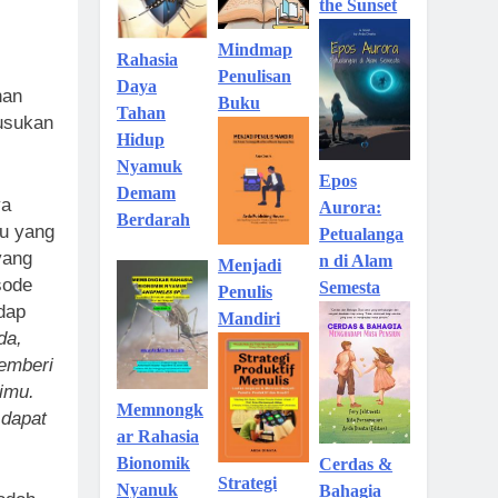
the Sunset
Mindmap
Rahasia
Penulisan
Daya
han
Buku
Tahan
usukan
Hidup
Nyamuk
Epos
Demam
ya
Aurora:
Berdarah
su yang
Petualanga
yang
n di Alam
Menjadi
sode
Semesta
Penulis
dap
Mandiri
da,
emberi
imu.
Memnongk
 dapat
ar Rahasia
Bionomik
Cerdas &
Strategi
Nyanuk
Bahagia