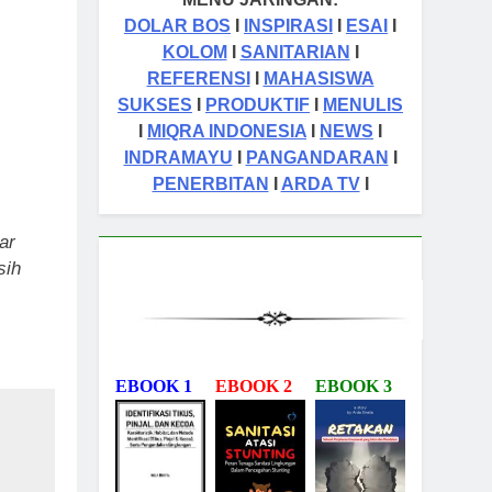
tas Orang Sukses
DOLAR BOS
I
INSPIRASI
I
ESAI
I
KOLOM
I
SANITARIAN
I
REFERENSI
I
MAHASISWA
SUKSES
I
PRODUKTIF
I
MENULIS
I
MIQRA INDONESIA
I
NEWS
I
INDRAMAYU
I
PANGANDARAN
I
PENERBITAN
I
ARDA TV
I
ar
sih
EBOOK 1
EBOOK 2
EBOOK 3