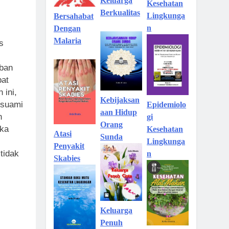
Keluarga
Kesehatan
Berkualitas
Lingkunga
Bersahabat
n
Dengan
Malaria
s
iban
pat
 ini,
Kebijaksan
 suami
Epidemiolo
aan Hidup
n
gi
Orang
ika
Kesehatan
Atasi
Sunda
Lingkunga
Penyakit
tidak
n
Skabies
Keluarga
Penuh