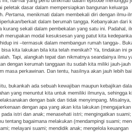
t ini, hal-hal yang perlu dinikmati dalam episode menunggu 
i peletak dasar dalam mempersiapkan bangunan keluarga
ah.
Pertama
, menikmati dalam membekali diri dengan ilmu-i
iperlukan/berkait dalam berumah tangga. Kebanyakan dari k
 kurang sekali dalam pembekalan yang satu ini. Padahal, i
h merupakan modal kesuksesan yang patut kita kedepanka
hidup ini –termasuk dalam membangun rumah tangga-. Buk
, bisa kita lakukan bila kita telah menikah? Ya, tindakan ini 
salah. Tapi, alangkah tepat dan nikmatnya seandainya ilmu 
tan dengan kerumah tanggaan itu sudah kita miliki jauh-jauh 
m masa perkawinan. Dan tentu, hasilnya akan jauh lebih bai
 itu, bukankah ada sebuah kewajiban maupun kebajikan dal
ahan yang menuntut kita untuk memiliki ilmunya, sehingga k
elaksanakan dengan baik dan tidak menyimpang. Misalnya, 
erkenaan dengan apa yang akan kita lakukan (mengajarkan 
pada istri dan anak; menasehati istri; mengingatkan suami; 
mu tentang bagaimana melakukan (mendampingi suami; men
suami; melayani suami; mendidik anak; mengelola keuangan