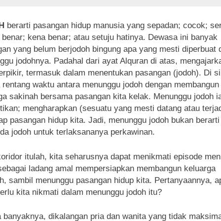
H
berarti pasangan hidup manusia yang sepadan; cocok; ser
 benar; kena benar; atau setuju hatinya. Dewasa ini banyak
an yang belum berjodoh bingung apa yang mesti diperbuat 
gu jodohnya. Padahal dari ayat Alquran di atas, mengajarka
erpikir, termasuk dalam menentukan pasangan (jodoh). Di si
 rentang waktu antara menunggu jodoh dengan membangun
ga sakinah bersama pasangan kita kelak. Menunggu jodoh i
ikan; mengharapkan (sesuatu yang mesti datang atau terjad
ap pasangan hidup kita. Jadi, menunggu jodoh bukan berarti
a jodoh untuk terlaksananya perkawinan.
oridor itulah, kita seharusnya dapat menikmati episode me
 sebagai ladang amal mempersiapkan membangun keluarga
h, sambil menunggu pasangan hidup kita. Pertanyaannya, a
erlu kita nikmati dalam menunggu jodoh itu?
 banyaknya, dikalangan pria dan wanita yang tidak maksima