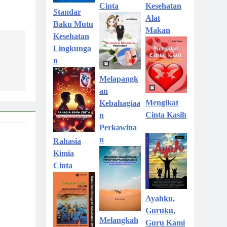
Kesehatan
Cinta
Standar
Alat
Baku Mutu
Makan
Kesehatan
Lingkunga
n
Melapangk
an
Mengikat
Kebahagiaa
Cinta Kasih
n
Perkawina
n
Rahasia
Kimia
Cinta
Ayahku,
Guruku,
Melangkah
Guru Kami