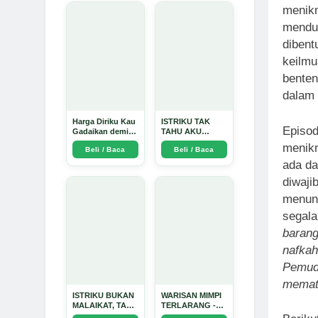
menikm
mendu
dibent
keilmu
benten
dalam 
Harga Diriku Kau
ISTRIKU TAK
Episod
Gadaikan demi
TAHU AKU
Perempuan Itu -
PENGUSAHA
menikm
Beli / Baca
Beli / Baca
Arda Dinata
EMAS - Arda
Dinata
ada da
diwaji
menun
segala
baran
nafkah
Pemuda
memat
ISTRIKU BUKAN
WARISAN MIMPI
MALAIKAT, TAPI
TERLARANG -
AKU JUGA
Arda Dinata