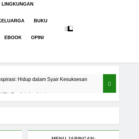
 LINGKUNGAN
KELUARGA
BUKU
EBOOK
OPINI
spirasi: Hidup dalam Syair Kesuksesan
TA English for Adults
aran
Cermin Retak
1 Tahun Ago
malah sebagai Pintu Kehidupan
un Ago
MENU JARINGAN: