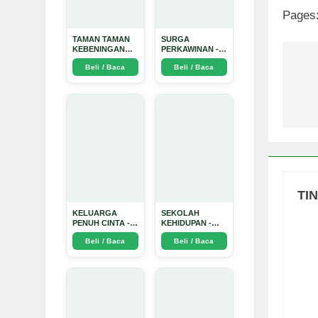
Pages
TAMAN TAMAN
SURGA
KEBENINGAN
PERKAWINAN -
HATI - Arda
Arda Dinata
Beli / Baca
Beli / Baca
Dinata
Na
po
TI
KELUARGA
SEKOLAH
PENUH CINTA -
KEHIDUPAN -
Arda Dinata
Arda Dinata
Beli / Baca
Beli / Baca