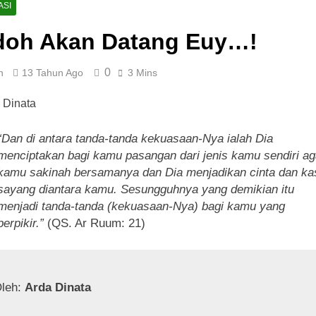
h
Pagi yang Mengubah Takdir: Rahasia Rutini
ASI
1 Tahun Ago
doh Akan Datang Euy…!
lisan Buku: Menjemput Era Digital dengan Kata-kata
0
n
13 Tahun Ago
3 Mins
drom Geriatri: Tantangan dan Harapan untuk Lansia
“Dan di antara tanda-tanda kekuasaan-Nya ialah Dia
menciptakan bagi kamu pasangan dari jenis kamu sendiri ag
kamu sakinah bersamanya dan Dia menjadikan cinta dan ka
sayang diantara kamu. Sesungguhnya yang demikian itu
menjadi tanda-tanda (kekuasaan-Nya) bagi kamu yang
berpikir.”
(QS. Ar Ruum: 21)
leh: 
Arda Dinata