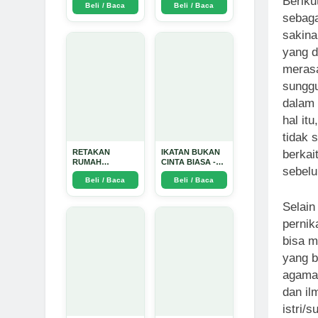
Beriku
Beli / Baca
Beli / Baca
TIDAK SUCI -
sebaga
Arda Dinata
sakin
yang d
merasa
sunggu
dalam 
hal itu
tidak 
RETAKAN
IKATAN BUKAN
berkai
RUMAH
CINTA BIASA -
sebelu
TANGGA:
Arda Dinata
Beli / Baca
Beli / Baca
Sebuah
Perjalanan
Emosional yang
Selain
Intim dan
pernik
Mendalam - Arda
Dinata
bisa m
yang b
agama 
dan il
istri/