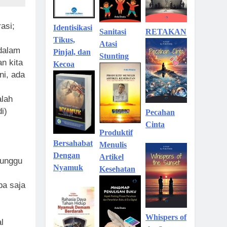
asi;
Identisikasi
Sanitasi
RETAKAN
Tikus,
Atasi
dalam
Pinjal, dan
Stunting
n kita
Kecoa
ni, ada
alah
i)
Pecahan
Cinta
Produktif
Bersahabat
Menulis
Dengan
Artikel
nunggu
Nyamuk
Kesehatan
pa saja
Whispers of
l