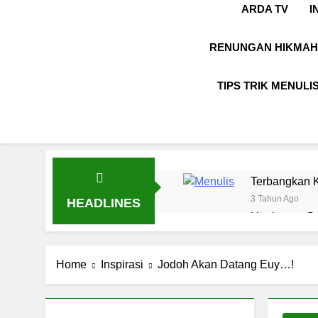
ARDA TV
I
RENUNGAN HIKMAH
TIPS TRIK MENULI
Terbangkan K
3 Tahun Ago
HEADLINES
Ungkapan Gau
8 Bulan Ago
LABKESMAS
Home
Inspirasi
Jodoh Akan Datang Euy…!
1 Tahun Ago
Kebijaksanaa
1 Tahun Ago