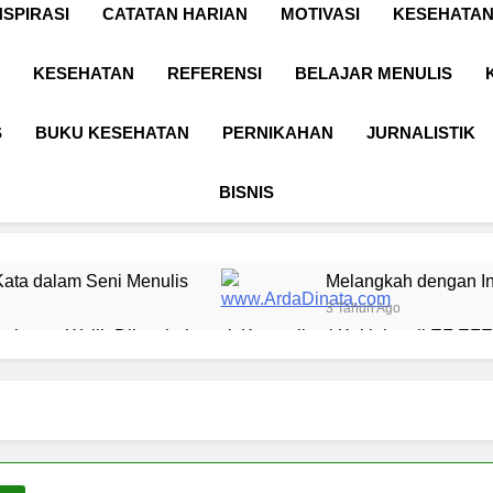
NSPIRASI
CATATAN HARIAN
MOTIVASI
KESEHATAN
KESEHATAN
REFERENSI
BELAJAR MENULIS
S
BUKU KESEHATAN
PERNIKAHAN
JURNALISTIK
BISNIS
ata dalam Seni Menulis
Melangkah dengan In
3 Tahun Ago
l yang Wajib Diketahui untuk Komunikasi Kekinian di EF EFEK
 BERKARYA & BERDAYA
Panggung Keben
1 Tahun Ago
n Digital sebagai Lanskap Pembelajaran
Bas
1 Tah