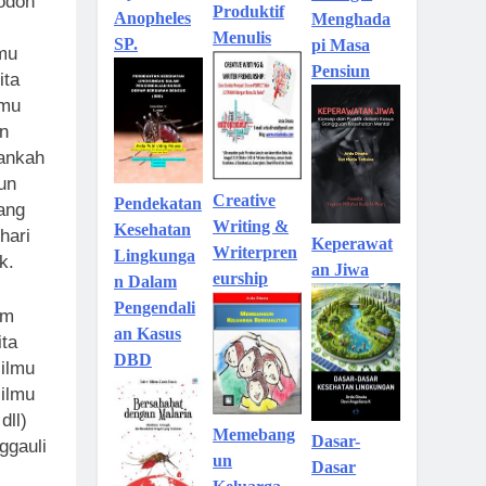
jodoh
Produktif
Anopheles
Menghada
Menulis
SP.
pi Masa
lmu
Pensiun
ita
lmu
n
ankah
pun
Creative
Pendekatan
yang
Writing &
Kesehatan
hari
Keperawat
Writerpren
Lingkunga
k.
an Jiwa
eurship
n Dalam
Pengendali
am
an Kasus
ita
DBD
ilmu
ilmu
dll)
Memebang
Dasar-
ggauli
un
Dasar