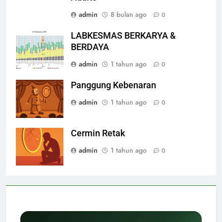
admin
8 bulan ago
0
LABKESMAS BERKARYA &
BERDAYA
admin
1 tahun ago
0
Panggung Kebenaran
admin
1 tahun ago
0
Cermin Retak
admin
1 tahun ago
0