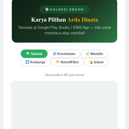
KOLEKSI EBOOK
Karya Pilihan
Arda Dinata
Tersedia di Google Play Books / KBM App — klik untuk
membaca atau membeli
Semua
Kesehatan
Menulis
Keluarga
Novel/Fiksi
Islami
Menampilkan
47
judul ebook