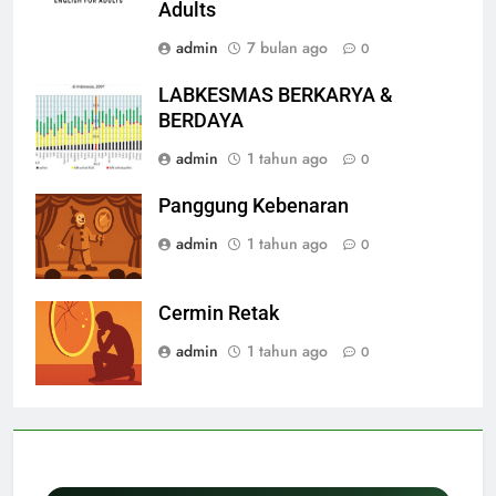
Adults
admin
7 bulan ago
0
LABKESMAS BERKARYA &
BERDAYA
admin
1 tahun ago
0
Panggung Kebenaran
admin
1 tahun ago
0
Cermin Retak
admin
1 tahun ago
0