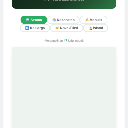
Semua
Kesehatan
Menulis
Keluarga
Novel/Fiksi
Islami
Menampilkan
47
judul ebook