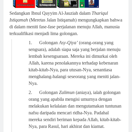
Sedangkan Ibnul Qayyim Al-Jauziah dalam
Thariqul
Istiqamah
(Meretas Jalan Istiqamah) mengungkapkan bahwa
di dalam meniti fase-fase perjalanan menuju Allah, manusia
terkualifikasi menjadi lima golongan.
1.
Golongan
Asy-Qiya’
(orang-orang yang
sengsara),
adalah siapa saja yang berjalan menuju
lembah kesengsaraan. Mereka ini dimurkai oleh
Allah, karena penolakannya terhadap kebenaran
kitab-kitab-Nya, para utusan-Nya, senantiasa
menghalang-halangi seseorang yang meniti jalan-
Nya.
2.
Golongan
Zalimun
(aniaya),
ialah golongan
orang yang apabila mengisi umurnya dengan
melakukan kelalaian dan mengutamakan tuntunan
nafsu daripada mencari ridha-Nya. Padahal
mereka sendiri beriman kepada Allah, kitab-kitab-
Nya, para Rasul, hari akhirat dan kiamat.