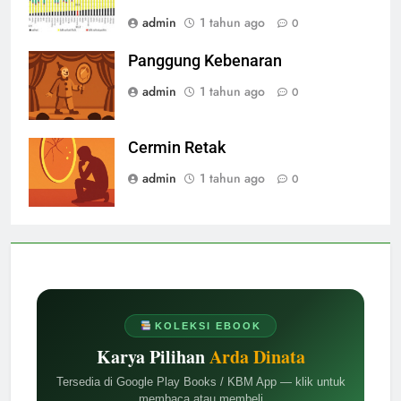
admin
1 tahun ago
0
Panggung Kebenaran
admin
1 tahun ago
0
Cermin Retak
admin
1 tahun ago
0
KOLEKSI EBOOK
Karya Pilihan
Arda Dinata
Tersedia di Google Play Books / KBM App — klik untuk
membaca atau membeli