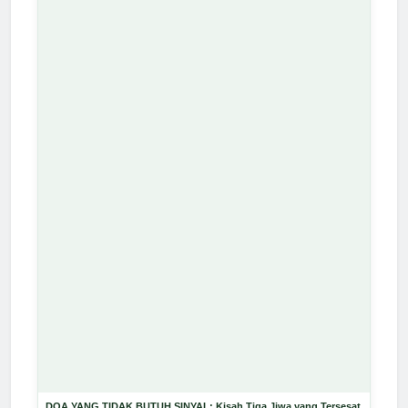
DOA YANG TIDAK BUTUH SINYAL: Kisah Tiga Jiwa yang Tersesat