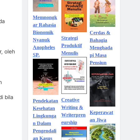
Memnongk
da
ar Rahasia
.
Bionomik
Cerdas &
Strategi
Nyanuk
Bahagia
Produktif
Anopheles
Menghada
, oleh
Menulis
SP.
pi Masa
Pensiun
n
 bila
Creative
Pendekatan
Writing &
Kesehatan
Keperawat
Writerpren
Lingkunga
an Jiwa
eurship
n Dalam
Pengendali
an Kasus