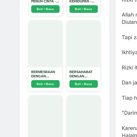
PENUH CINTA -
KEHIDUPAN -
Arda Dinata
Arda Dinata
Beli / Baca
Beli / Baca
Allah
Diula
Tapi 
Ikhtiy
Rizki 
BERMESRAAN
BERSAHABAT
DENGAN
DENGAN
KEBAIKAN - Arda
NYAMUK: Jurus
Dan j
Beli / Baca
Beli / Baca
Dinata
Jitu Atasi
Penyakit
Bersumber
Tiap h
Nyamuk - Arda
Dinata
"Dari
Karena
Halal