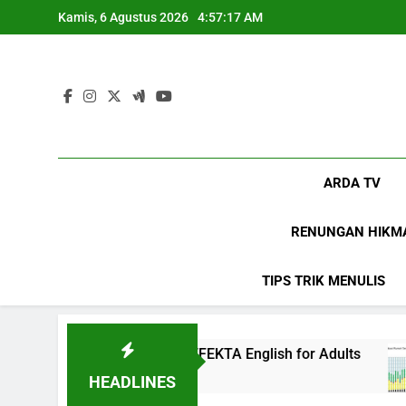
Skip
Kamis, 6 Agustus 2026
4:57:18 AM
to
content
ARDA TV
RENUNGAN HIKM
TIPS TRIK MENULIS
inian di EF EFEKTA English for Adults
LABKE
1 Tahun 
HEADLINES