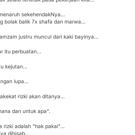
 menaruh sekehendakNya…
ng bolak balik 7x shafa dan marwa…
zamzam justru muncul dari kaki bayinya…
ar itu perbuatan…
itu kejutan…
angan lupa…
akekat rizki akan ditanya…
mana dan untuk apa".
 rizki adalah "hak pakai"…
nya dihisab…