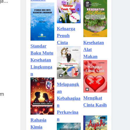
rja…
Keluarga
Penuh
Kesehatan
Cinta
Standar
Alat
Baku Mutu
Makan
Kesehatan
Lingkunga
n
Melapangk
an
am
Mengikat
Kebahagiaa
Cinta Kasih
n
Perkawina
n
Rahasia
Kimia