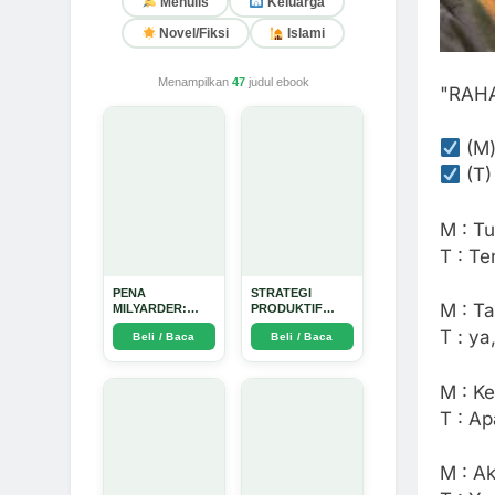
Menulis
Keluarga
Novel/Fiksi
Islami
Menampilkan
47
judul ebook
"RAHA
(M)
(T)
M : T
T : Te
PENA
STRATEGI
M : Ta
MILYARDER:
PRODUKTIF
Kisah, Rahasia
MENULIS
T : ya
Beli / Baca
Beli / Baca
Sukses, dan
UPDATE - Arda
Panduan Menjadi
Dinata
Penulis 1 Milyar
di KBM App dari
M : K
Nol - Arda Dinata
T : A
M : A