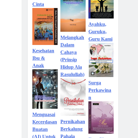
Cinta
Ayahku,
Guruku,
Melangkah
Guru Kami
Dalam
Kesehatan
Cahaya
Ibu &
(Prinsip
Anak
Hidup Ala
Rasulullah)
Surga
Perkawina
n
Menguasai
Pernikahan
Kecerdasan
Berkalung
Buatan
Pahala
(AI) Untuk