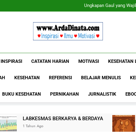
Ungkapan Gaul yang Wajib
Ungkapan Gaul yang Wajib
Www.ArdaDinat
Inspirasi, Ilmu, Dan Motivasi
INSPIRASI
CATATAN HARIAN
MOTIVASI
KESEHATAN 
AH
KESEHATAN
REFERENSI
BELAJAR MENULIS
KE
BUKU KESEHATAN
PERNIKAHAN
JURNALISTIK
EBO
SMAS BERKARYA & BERDAYA
Panggung Keb
Ago
1 Tahun Ago