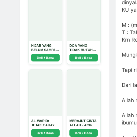
Mendalam - Arda
dinya
Dinata
KU ya
M : (
T : Ta
Krn R
HIJAB YANG
DOA YANG
BELUM SAMPAI
TIDAK BUTUH
Mungk
KE HATI: Ketika
SINYAL: Kisah
Beli / Baca
Beli / Baca
Cinta Seorang
Tiga Jiwa yang
Ustadz Menjadi
Tersesat di Era AI
Cermin yang
dan Menemukan
Tapi 
Paling Kejam -
Jalan Pulang di
Arda Dinata
Bulan
Ramadhan" -
Dari 
Arda Dinata
Allah
Allah
AL-WARID:
MERAJUT CINTA
ibum
JEJAK CAHAYA
ALLAH - Arda
DI ANTARA DUA
Dinata
Beli / Baca
Beli / Baca
ZAMAN - Arda