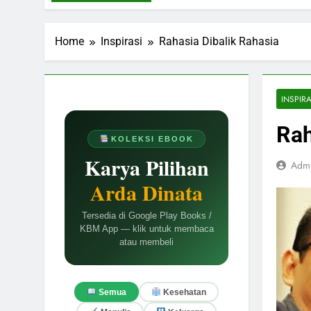
Home
Inspirasi
Rahasia Dibalik Rahasia
INSPIRA
Rah
KOLEKSI EBOOK
Karya Pilihan
Adm
Arda Dinata
Tersedia di Google Play Books /
KBM App — klik untuk membaca
atau membeli
Semua
Kesehatan