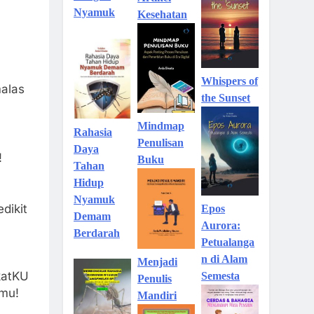
Nyamuk
Kesehatan
Whispers of
malas
the Sunset
Mindmap
Rahasia
Penulisan
Daya
!
Buku
Tahan
Hidup
Nyamuk
dikit
Epos
Demam
Aurora:
Berdarah
Petualanga
n di Alam
Menjadi
katKU
Semesta
Penulis
amu!
Mandiri