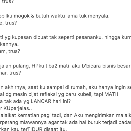
, trus?
obilku mogok & butuh waktu lama tuk menyala.
e, trus?
ti yg kupesan dibuat tak seperti pesananku, hingga ku
kannya.
mm, trus?
 jalan pulang, HPku tiba2 mati aku b'bicara bisnis besar
nar, trus?
n akhirnya, saat ku sampai di rumah, aku hanya ingin se
ai dg mesin pijat refleksi yg baru kubeli, tapi MATI!
a tak ada yg LANCAR hari ini?
ar KUperjelas..
alaikat kematian pagi tadi, dan Aku mengirimkan malai
erperang mlawannya agar tak ada hal buruk terjadi pad
kan kau terTIDUR disaat itu.