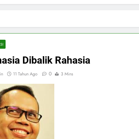
SI
asia Dibalik Rahasia
0
in
11 Tahun Ago
3 Mins