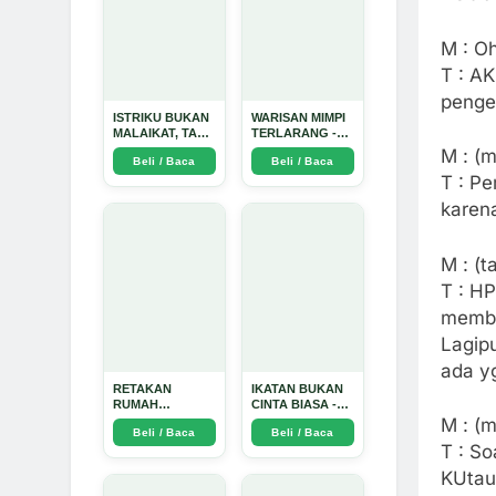
M : Oh
T : A
penge
ISTRIKU BUKAN
WARISAN MIMPI
MALAIKAT, TAPI
TERLARANG -
AKU JUGA
Arda Dinata
M : (
Beli / Baca
Beli / Baca
TIDAK SUCI -
T : Pe
Arda Dinata
karen
M : (t
T : H
membi
Lagip
ada y
RETAKAN
IKATAN BUKAN
RUMAH
CINTA BIASA -
TANGGA:
Arda Dinata
M : (
Beli / Baca
Beli / Baca
Sebuah
T : So
Perjalanan
Emosional yang
KUtau 
Intim dan