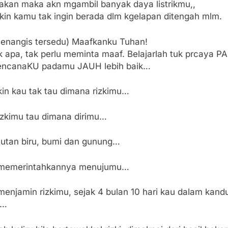
lakan maka akn mgambil banyak daya listrikmu,,
kin kamu tak ingin berada dlm kgelapan ditengah mlm.
menangis tersedu) Maafkanku Tuhan!
k apa, tak perlu meminta maaf. Belajarlah tuk prcaya 
encanaKU padamu JAUH lebih baik…
in kau tak tau dimana rizkimu…
rizkimu tau dimana dirimu…
lautan biru, bumi dan gunung…
 memerintahkannya menujumu…
 menjamin rizkimu, sejak 4 bulan 10 hari kau dalam kan
u…