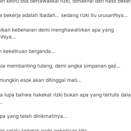
h keliru bila bertawakkal rizki, dimaknai dari hasil beke
a bekerja adalah ibadah… sedang rizki itu urusanNya…
aikan kebenaran demi menghawatirkan apa yang
inNya…
h kekeliruan berganda…
ia membanting tulang, demi angka simpanan gaji…
mungkin esok akan ditinggal mati…
a lupa bahwa hakekat rizki bukan apa yang tertulis dal
..
apa yang telah dinikmatinya…
tak selalu terletak pada pekerjaan kita…