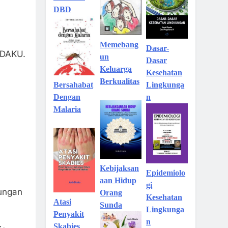
DBD
Memebang
Dasar-
PADAKU.
un
Dasar
Keluarga
Kesehatan
Berkualitas
Lingkunga
Bersahabat
n
Dengan
Malaria
Kebijaksan
Epidemiolo
aan Hidup
gi
dungan
Orang
Kesehatan
Atasi
Sunda
Lingkunga
Penyakit
n
Skabies