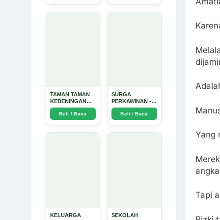
Amatla
Dinata
Karen
Melal
dijam
Adala
TAMAN TAMAN
SURGA
KEBENINGAN
PERKAWINAN -
HATI - Arda
Arda Dinata
Manus
Beli / Baca
Beli / Baca
Dinata
Yang 
Merek
angka
Tapi 
KELUARGA
SEKOLAH
Rizki 