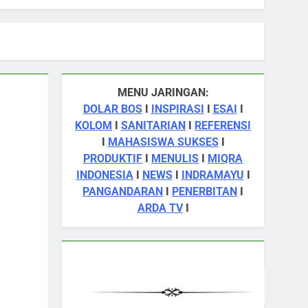
MENU JARINGAN:
DOLAR BOS
I
INSPIRASI
I
ESAI
I
KOLOM
I
SANITARIAN
I
REFERENSI
I
MAHASISWA SUKSES
I
PRODUKTIF
I
MENULIS
I
MIQRA
INDONESIA
I
NEWS
I
INDRAMAYU
I
PANGANDARAN
I
PENERBITAN
I
ARDA TV
I