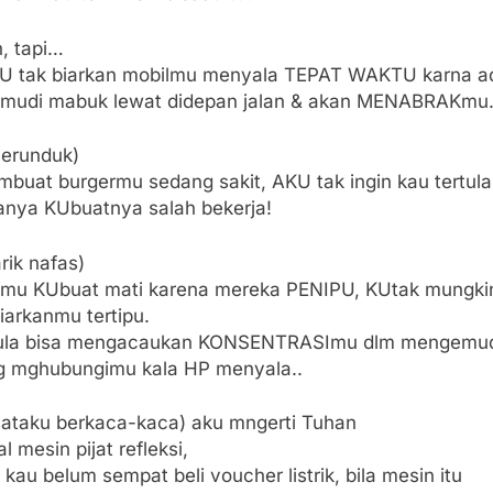
, tapi…
KU tak biarkan mobilmu menyala TEPAT WAKTU karna a
mudi mabuk lewat didepan jalan & akan MENABRAKmu
merunduk)
mbuat burgermu sedang sakit, AKU tak ingin kau tertular
anya KUbuatnya salah bekerja!
arik nafas)
Pmu KUbuat mati karena mereka PENIPU, KUtak mungki
arkanmu tertipu.
ula bisa mengacaukan KONSENTRASImu dlm mengemudi
g mghubungimu kala HP menyala..
mataku berkaca-kaca) aku mngerti Tuhan
al mesin pijat refleksi,
kau belum sempat beli voucher listrik, bila mesin itu