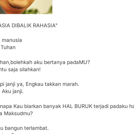
SIA DIBALIK RAHASIA"
 manusia
 Tuhan
uhan,bolehkah aku bertanya padaMU?
ntu saja silahkan!
pi janji ya, Engkau takkan marah.
, Aku janji.
enapa Kau biarkan banyak HAL BURUK terjadi padaku har
pa Maksudmu?
ku bangun terlambat.