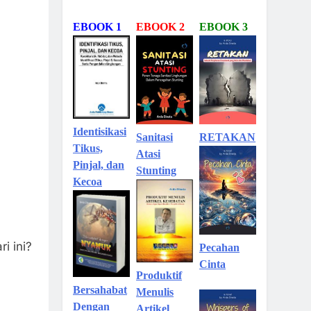
EBOOK 1
EBOOK 2
EBOOK 3
Identisikasi
Sanitasi
RETAKAN
Tikus,
Atasi
Pinjal, dan
Stunting
Kecoa
i ini?
Pecahan
Cinta
Produktif
Bersahabat
Menulis
Dengan
Artikel