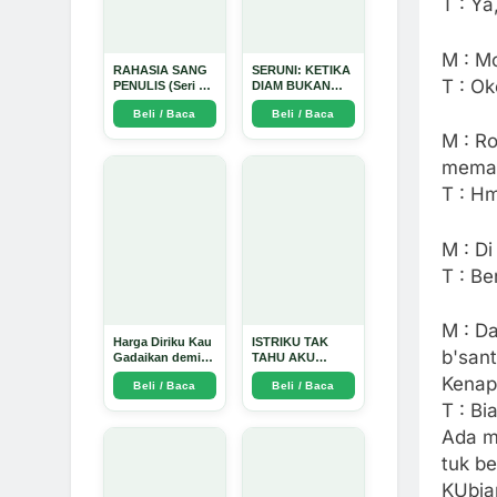
T : Ya
M : M
RAHASIA SANG
SERUNI: KETIKA
T : Ok
PENULIS (Seri 1)
DIAM BUKAN
- Arda Dinata
LAGI PILIHAN -
Beli / Baca
Beli / Baca
Arda Dinata
M : Ro
mema
T : H
M : Di
T : Be
M : Da
Harga Diriku Kau
ISTRIKU TAK
b'sant
Gadaikan demi
TAHU AKU
Perempuan Itu -
PENGUSAHA
Kenap
Beli / Baca
Beli / Baca
Arda Dinata
EMAS - Arda
Dinata
T : Bi
Ada m
tuk b
KUbiar