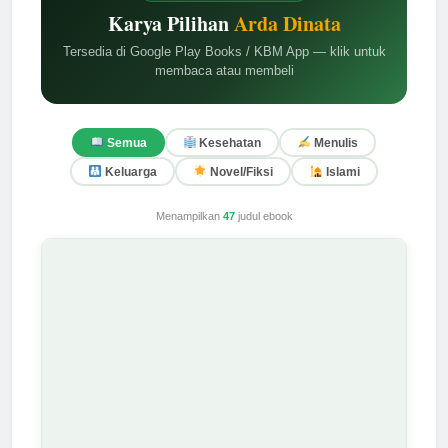
Karya Pilihan
Arda Dinata
Tersedia di Google Play Books / KBM App — klik untuk
membaca atau membeli
Semua
Kesehatan
Menulis
Keluarga
Novel/Fiksi
Islami
Menampilkan
47
judul ebook