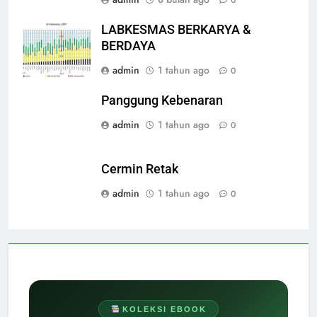
LABKESMAS BERKARYA &
BERDAYA
admin
1 tahun ago
0
Panggung Kebenaran
admin
1 tahun ago
0
Cermin Retak
admin
1 tahun ago
0
KOLEKSI EBOOK