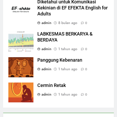
Diketahui untuk Komunikasi
Kekinian di EF EFEKTA English for
Adults
admin
8 bulan ago
0
LABKESMAS BERKARYA &
BERDAYA
admin
1 tahun ago
0
Panggung Kebenaran
admin
1 tahun ago
0
Cermin Retak
admin
1 tahun ago
0