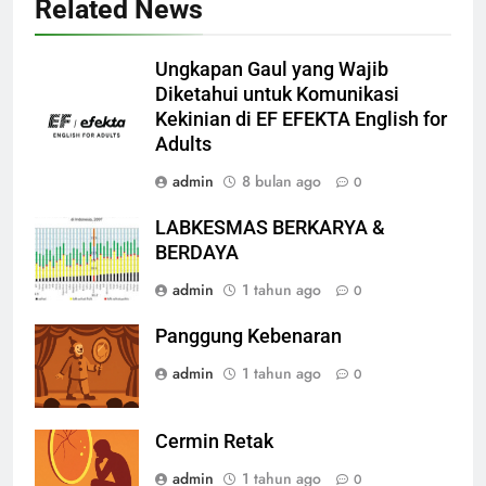
Related News
Ungkapan Gaul yang Wajib
Diketahui untuk Komunikasi
Kekinian di EF EFEKTA English for
Adults
admin
8 bulan ago
0
LABKESMAS BERKARYA &
BERDAYA
admin
1 tahun ago
0
Panggung Kebenaran
admin
1 tahun ago
0
Cermin Retak