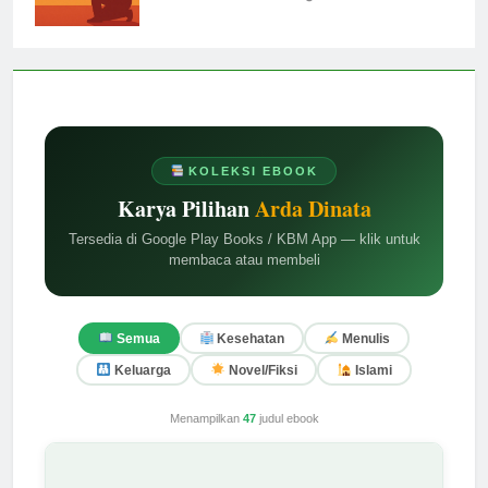
admin
1 tahun ago
0
KOLEKSI EBOOK
Karya Pilihan
Arda Dinata
Tersedia di Google Play Books / KBM App — klik untuk
membaca atau membeli
Semua
Kesehatan
Menulis
Keluarga
Novel/Fiksi
Islami
Menampilkan
47
judul ebook